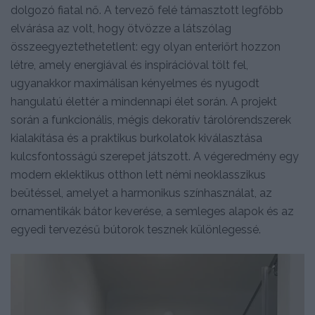
dolgozó fiatal nő. A tervező felé támasztott legfőbb
elvárása az volt, hogy ötvözze a látszólag
összeegyeztethetetlent: egy olyan enteriőrt hozzon
létre, amely energiával és inspirációval tölt fel,
ugyanakkor maximálisan kényelmes és nyugodt
hangulatú élettér a mindennapi élet során. A projekt
során a funkcionális, mégis dekoratív tárolórendszerek
kialakítása és a praktikus burkolatok kiválasztása
kulcsfontosságú szerepet játszott. A végeredmény egy
modern eklektikus otthon lett némi neoklasszikus
beütéssel, amelyet a harmonikus színhasználat, az
ornamentikák bátor keverése, a semleges alapok és az
egyedi tervezésű bútorok tesznek különlegessé.