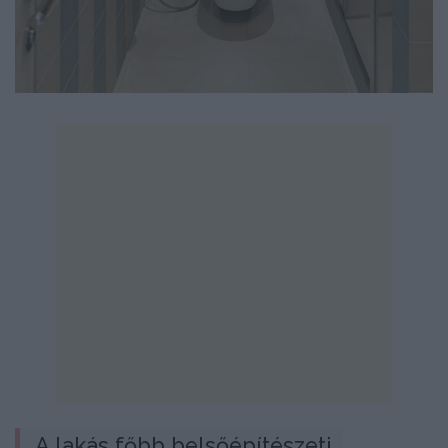
A lakás főbb belsőépítészeti 