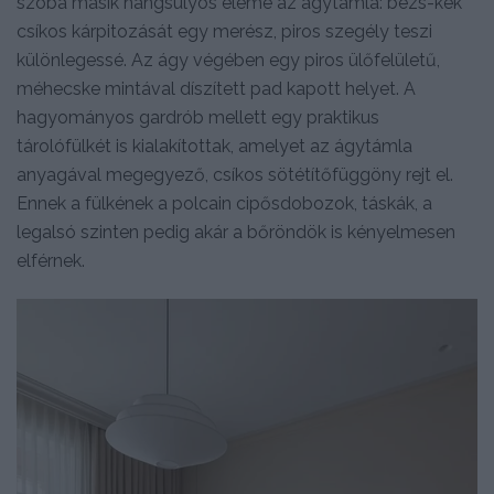
szoba másik hangsúlyos eleme az ágytámla: bézs-kék
csíkos kárpitozását egy merész, piros szegély teszi
különlegessé. Az ágy végében egy piros ülőfelületű,
méhecske mintával díszített pad kapott helyet. A
hagyományos gardrób mellett egy praktikus
tárolófülkét is kialakítottak, amelyet az ágytámla
anyagával megegyező, csíkos sötétítőfüggöny rejt el.
Ennek a fülkének a polcain cipősdobozok, táskák, a
legalsó szinten pedig akár a bőröndök is kényelmesen
elférnek.