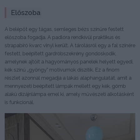
Előszoba
A belépőt egy tágas, semleges bézs színűre festett
előszoba fogadja. A padlóra rendkívül praktikus és
strapabíró kvarc vinyl került. A tárolásról egy a fal színére
festett, beépített gardróbszekrény gondoskodik,
amelynek ajtóit a hagyományos panelek helyett egyedi,
kék színű „gyöngy” motívumok díszítik. Ez a finom
részlet azonnal megadja a lakás alaphangulatát, amit a
mennyezeti beépített lámpák mellett egy kék, gömb
alakú dizájnlámpa emel ki, amely művészeti alkotásként
is funkcionál.