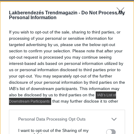
étkészletek számára. Az étkezőasztal felett elhelyezett
függőlámpa formavilága tökéletesen rímel a
Lakberendezés Trendmagazin -
Do Not Process My
Personal Information
bútorfrontok kék gyöngy motívumaira.
If you wish to opt-out of the sale, sharing to third parties, or
processing of your personal or sensitive information for
targeted advertising by us, please use the below opt-out
section to confirm your selection. Please note that after your
opt-out request is processed you may continue seeing
interest-based ads based on personal information utilized by
us or personal information disclosed to third parties prior to
your opt-out. You may separately opt-out of the further
disclosure of your personal information by third parties on the
IAB’s list of downstream participants. This information may
also be disclosed by us to third parties on the
IAB’s List of
that may further disclose it to other
Downstream Participants
third parties.
Please note that this website/app uses one or more Google
Personal Data Processing Opt Outs
services and may gather and store information including but
not limited to your visit or usage behaviour. You may click to
I want to opt-out of the Sharing of my