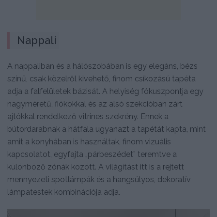
Nappali
A nappaliban és a hálószobában is egy elegáns, bézs
színű, csak közelről kivehető, finom csíkozású tapéta
adja a falfelületek bázisát. A helyiség fókuszpontja egy
nagyméretű, fiókokkal és az alsó szekcióban zárt
ajtókkal rendelkező vitrines szekrény. Ennek a
bútordarabnak a hátfala ugyanazt a tapétát kapta, mint
amit a konyhában is használtak, finom vizuális
kapcsolatot, egyfajta „párbeszédet” teremtve a
különböző zónák között. A világítást itt is a rejtett
mennyezeti spotlámpák és a hangsúlyos, dekoratív
lámpatestek kombinációja adja.