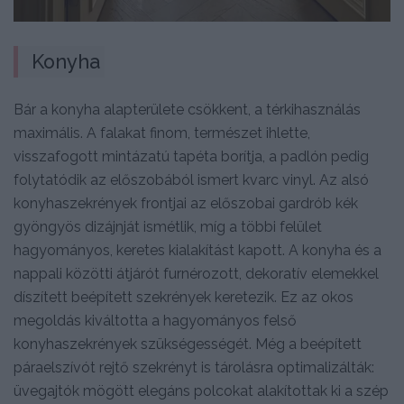
Konyha
Bár a konyha alapterülete csökkent, a térkihasználás
maximális. A falakat finom, természet ihlette,
visszafogott mintázatú tapéta borítja, a padlón pedig
folytatódik az előszobából ismert kvarc vinyl. Az alsó
konyhaszekrények frontjai az előszobai gardrób kék
gyöngyös dizájnját ismétlik, míg a többi felület
hagyományos, keretes kialakítást kapott. A konyha és a
nappali közötti átjárót furnérozott, dekoratív elemekkel
díszített beépített szekrények keretezik. Ez az okos
megoldás kiváltotta a hagyományos felső
konyhaszekrények szükségességét. Még a beépített
páraelszívót rejtő szekrényt is tárolásra optimalizálták:
üvegajtók mögött elegáns polcokat alakítottak ki a szép