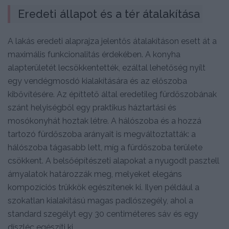
Eredeti állapot és a tér átalakítása
A lakás eredeti alaprajza jelentős átalakításon esett át a
maximális funkcionalitás érdekében. A konyha
alapterületét lecsökkentették, ezáltal lehetőség nyílt
egy vendégmosdó kialakítására és az előszoba
kibővítésére. Az építtető által eredetileg fürdőszobának
szánt helyiségből egy praktikus háztartási és
mosókonyhát hoztak létre. A hálószoba és a hozzá
tartozó fürdőszoba arányait is megváltoztatták: a
hálószoba tágasabb lett, míg a fürdőszoba területe
csökkent. A belsőépítészeti alapokat a nyugodt pasztell
árnyalatok határozzák meg, melyeket elegáns
kompozíciós trükkök egészítenek ki. Ilyen például a
szokatlan kialakítású magas padlószegély, ahol a
standard szegélyt egy 30 centiméteres sáv és egy
díszléc egészíti ki.