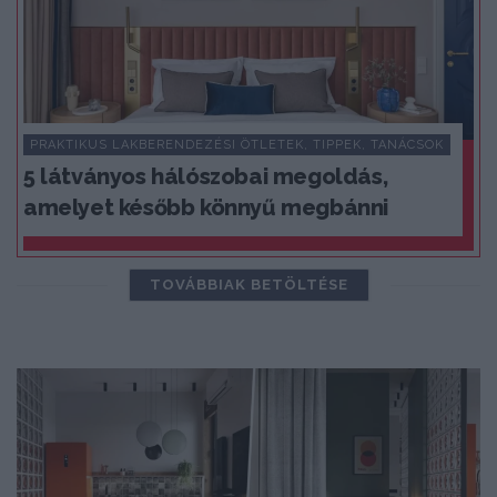
PRAKTIKUS LAKBERENDEZÉSI ÖTLETEK, TIPPEK, TANÁCSOK
5 látványos hálószobai megoldás,
amelyet később könnyű megbánni
TOVÁBBIAK BETÖLTÉSE