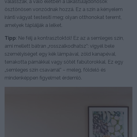
válasszák, a való életben a lakástulajdonosok
ösztönösen vonzódnak hozzá. Ez a szín a kényelem
iránti vágyat testesíti meg; olyan otthonokat teremt,
amelyek táplálják a lelket.
Tipp
: Ne félj a kontrasztoktól! Ez az a semleges szín,
ami mellett bátran „rosszalkodhatsz”: vigyél bele
személyiséget egy kék lámpával, zöld kanapéval,
terrakotta párnákkal vagy sötét fabútorokkal. Ez egy
„semleges szín csavarral” – meleg, földelő és
mindenképpen figyelmet érdemlő.