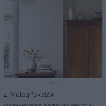
LICK
4. Meleg feketék
A fekete a legbátrabb választás, de a meleg tónusú