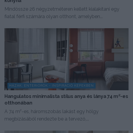
konyha
Mindössze 26 négyzetméteren kellett kialakítani egy
fiatal férfi számára olyan otthont, amelyben...
HÁZAK, ENTERIŐRÖK - INSPIRÁCIÓ KÉPEKBEN
Hangulatos minimalista stílus anya és lánya 74 m²-es
otthonában
A 74 m²-es, háromszobás lakást egy hölgy
megbízásából rendezte be a tervező,...