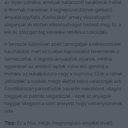
az olyan színekre, amelyek határozott karakterük mellet
is finomak maradnak. A legnépszerűbbnek ígérkező
árnyalat egyfajta „füstös jáde”, amely visszafogott
eleganciát és időtlen kifinomultságot testesít meg. Ez a
kék és zöld gazdag keveréke rendkívül sokoldalú.
A tervezők különösen azért támogatják a kékesszöldek
használatát, mert közvetlen kapcsolatot teremtenek a
természettel. A legjobb árnyalatok olyanok, mintha
egyenesen az erdőből léptek volna elő: gondolj a
mohára, az eukaliptuszra vagy a zuzmóra. Ezek a színek
„leföldelik” a szobát, mégis élettel telivé varázsolják azt.
Csodálatosan párosíthatók travertin mészkővel, világos
tölggyel és patinás sárgarézzel – ezek az anyagok
hagyják lélegezni a színt ahelyett, hogy versenyeznének
vele.
Tipp
: Ez a friss, mégis megnyugtató árnyalat kiváló