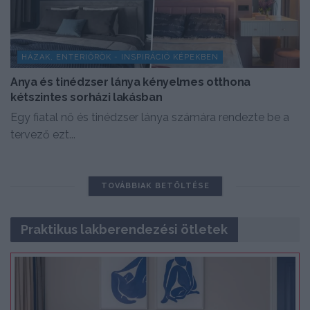
HÁZAK, ENTERIŐRÖK - INSPIRÁCIÓ KÉPEKBEN
Anya és tinédzser lánya kényelmes otthona
kétszintes sorházi lakásban
Egy fiatal nő és tinédzser lánya számára rendezte be a
tervező ezt...
TOVÁBBIAK BETÖLTÉSE
Praktikus lakberendezési ötletek