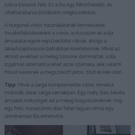
szilva tónusok felé. Ez a lila egy felnőttesebb, és
vitathatatlanul időtállóbb megközelítése.
A burgundi vörös használatának természetes
továbbfejlődéseként a vörös, a rózsaszín és a lila
árnyalatai egyre népszerűbbé válnak, ahogy a
lakástulajdonosok bátrabban kísérleteznek. Mivel az
elmúlt években a meleg tónusok domináltak, a lila
izgalmas alternatíva lehet azok számára, akik valami
frisset keresnek a megszokott piros, zöld és kék után.
Tipp
: Mivel a sárga komplementer színe, remekül
működik okker sárga sémákban. Egy mély, lilás-fekete
árnyalat mélységet ad a meleg bogyószíneknek, míg
egy friss, rózsaszínes-lilás fehér lágyan simul egy
dominánsan lila enteriőrbe.