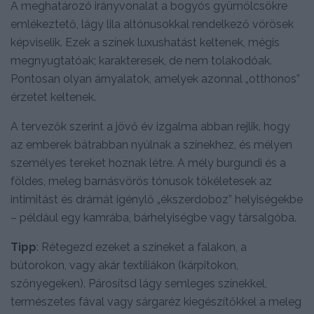
A meghatározó irányvonalat a bogyós gyümölcsökre
emlékeztető, lágy lila altónusokkal rendelkező vörösek
képviselik. Ezek a színek luxushatást keltenek, mégis
megnyugtatóak; karakteresek, de nem tolakodóak.
Pontosan olyan árnyalatok, amelyek azonnal „otthonos”
érzetet keltenek.
A tervezők szerint a jövő év izgalma abban rejlik, hogy
az emberek bátrabban nyúlnak a színekhez, és mélyen
személyes tereket hoznak létre. A mély burgundi és a
földes, meleg barnásvörös tónusok tökéletesek az
intimitást és drámát igénylő „ékszerdoboz” helyiségekbe
– például egy kamrába, bárhelyiségbe vagy társalgóba.
Tipp
: Rétegezd ezeket a színeket a falakon, a
bútorokon, vagy akár textíliákon (kárpitokon,
szőnyegeken). Párosítsd lágy semleges színekkel,
természetes fával vagy sárgaréz kiegészítőkkel a meleg