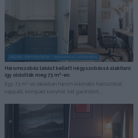
HÁZAK, ENTERIŐRÖK - INSPIRÁCIÓ KÉPEKBEN
Háromszobás lakást kellett négyszobássá alakítani:
így oldották meg 73 m²-en
Egy 73 m²-es lakásban három különálló hálószobát,
nappalit, kompakt konyhát, két gardróbot,...