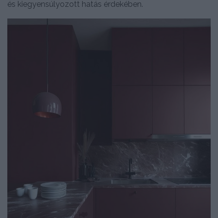
és kiegyensúlyozott hatás érdekében.