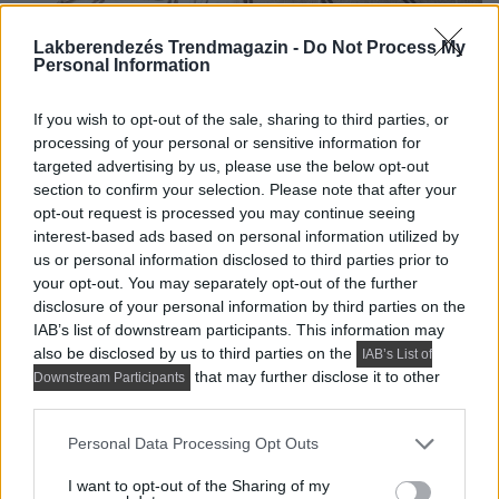
Lakberendezés Trendmagazin -
Do Not Process My
Personal Information
Benjamin Moore’s Silhouette
If you wish to opt-out of the sale, sharing to third parties, or
5. Földes sötétzöldek
processing of your personal or sensitive information for
targeted advertising by us, please use the below opt-out
A természet ihlette színek iránti vonzalom töretlen, de
section to confirm your selection. Please note that after your
opt-out request is processed you may continue seeing
2026-ban a zsályazöld helyét átveszik a mély, földes
interest-based ads based on personal information utilized by
zöldek. A szakértők szerint a régi európai stílust idéző
us or personal information disclosed to third parties prior to
színek és a texturált felületek továbbra is erősek
your opt-out. You may separately opt-out of the further
maradnak.
disclosure of your personal information by third parties on the
IAB’s list of downstream participants. This information may
A trendet a terek iránti vágy hajtja, amelyek regeneráló
also be disclosed by us to third parties on the
IAB’s List of
that may further disclose it to other
hatásúak, földeltek és kapcsolatban állnak a külvilággal.
Downstream Participants
third parties.
A mélyzöld pontosan ezt a természetes, nyugtató
hátteret biztosítja. Különösen jól működik
Please note that this website/app uses one or more Google
Personal Data Processing Opt Outs
services and may gather and store information including but
konyhabútorokon, ahol azonnal természetes, egyedi
not limited to your visit or usage behaviour. You may click to
I want to opt-out of the Sharing of my
luxusérzetet teremt, csodás kontrasztot alkotva a