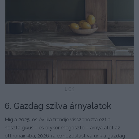
LICK
6. Gazdag szilva árnyalatok
Míg a 2025-ös év lila trendje visszahozta ezt a
nosztalgikus – és olykor megosztó – árnyalatot az
otthonainkba, 2026-ra elmozdulást várunk a gazdag