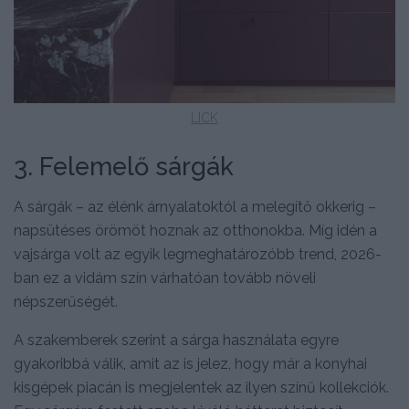
LICK
3. Felemelő sárgák
A sárgák – az élénk árnyalatoktól a melegítő okkerig –
napsütéses örömöt hoznak az otthonokba. Míg idén a
vajsárga volt az egyik legmeghatározóbb trend, 2026-
ban ez a vidám szín várhatóan tovább növeli
népszerűségét.
A szakemberek szerint a sárga használata egyre
gyakoribbá válik, amit az is jelez, hogy már a konyhai
kisgépek piacán is megjelentek az ilyen színű kollekciók.