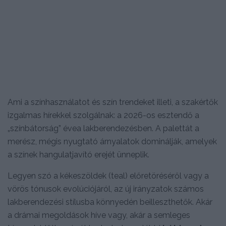
Ami a színhasználatot és szín trendeket illeti, a szakértők
izgalmas hírekkel szolgálnak: a 2026-os esztendő a
„színbátorság” évea lakberendezésben. A palettát a
merész, mégis nyugtató árnyalatok dominálják, amelyek
a színek hangulatjavító erejét ünneplik.
Legyen szó a kékeszöldek (teal) előretöréséről vagy a
vörös tónusok evolúciójáról, az új irányzatok számos
lakberendezési stílusba könnyedén beilleszthetők. Akár
a drámai megoldások híve vagy, akár a semleges