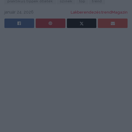
praktikus tippek ötletek
színek
top
trend
január 24, 2026
Lakberendezés trendMagazin