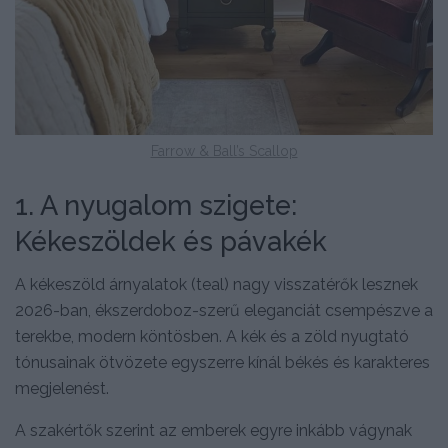
Farrow & Ball’s Scallop
1. A nyugalom szigete:
Kékeszöldek és pávakék
A kékeszöld árnyalatok (teal) nagy visszatérők lesznek
2026-ban, ékszerdoboz-szerű eleganciát csempészve a
terekbe, modern köntösben. A kék és a zöld nyugtató
tónusainak ötvözete egyszerre kínál békés és karakteres
megjelenést.
A szakértők szerint az emberek egyre inkább vágynak