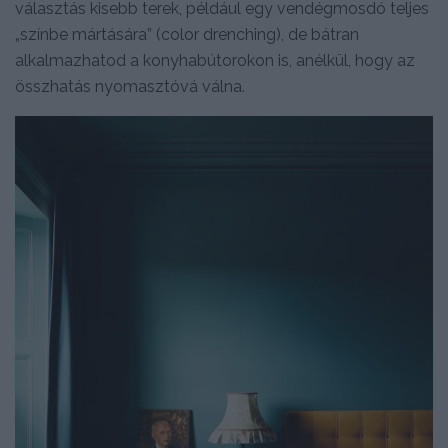
választás kisebb terek, például egy vendégmosdó teljes
„színbe mártására” (color drenching), de bátran
alkalmazhatod a konyhabútorokon is, anélkül, hogy az
összhatás nyomasztóvá válna.