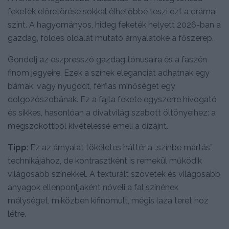
feketék előretörése sokkal élhetőbbé teszi ezt a drámai
színt. A hagyományos, hideg feketék helyett 2026-ban a
gazdag, földes oldalát mutató árnyalatoké a főszerep.
Gondolj az eszpresszó gazdag tónusaira és a faszén
finom jegyeire. Ezek a színek eleganciát adhatnak egy
bárnak, vagy nyugodt, férfias minőséget egy
dolgozószobának. Ez a fajta fekete egyszerre hívogató
és sikkes, hasonlóan a divatvilág szabott öltönyeihez: a
megszokottból kivételessé emeli a dizájnt.
Tipp
: Ez az árnyalat tökéletes háttér a „színbe mártás”
technikájához, de kontrasztként is remekül működik
világosabb színekkel. A texturált szövetek és világosabb
anyagok ellenpontjaként növeli a fal színének
mélységet, miközben kifinomult, mégis laza teret hoz
létre.