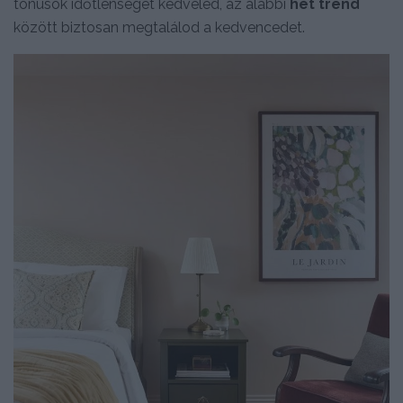
tónusok időtlenségét kedveled, az alábbi
hét trend
között biztosan megtalálod a kedvencedet.