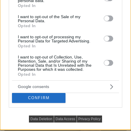
personal data.
grant or deny consent to Google and its third-party tags to
Opted In
világosabb pultokkal (márvány, kvarc) vagy a sárgaréz
use your data for below specified purposes in below Google
fogantyúkkal.
consent section.
I want to opt-out of the Sale of my
Personal Data.
Opted In
Tipp
: A nappaliban párosítsd fával! A mélyzöld kiemeli a
meleg fafajták (például tölgy vagy dió) természetes
I want to opt-out of processing my
Personal Data for Targeted Advertising.
erezetét és textúráját, amitől az összhatás gazdagabbá
Opted In
és tudatosabbá válik.
I want to opt-out of Collection, Use,
Retention, Sale, and/or Sharing of my
Personal Data that Is Unrelated with the
Purposes for which it was collected.
Opted In
Google consents
CONFIRM
Data Deletion
Data Access
Privacy Policy