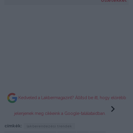
ötletekkel
Kedveled a Lakbermagazint? Állítsd be itt, hogy előrébb
jelenjenek meg cikkeink a Google-találataidban.
címkék:
lakberendezési trendek