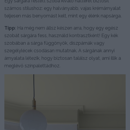
Egy sárgára festett szoba kiváló hátteret biztosít
számos stílushoz: egy halványabb, vajas krémárnyalat
teljesen más benyomást kelt, mint egy élénk napsárga.
Tipp
: Ha még nem állsz készen arra, hogy egy egész
szobát sárgára fess, használd kontrasztként! Egy kék
szobában a sárga függönyök, díszpárnák vagy
szegélylécek csodásan mutatnak. A sárgának annyi
árnyalata létezik, hogy biztosan találsz olyat, ami illik a
meglévő színpalettádhoz.