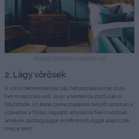
Mylands’ Burlington Arcade No. 216
2. Lágy vörösek
A vörös lakberendezési célú felhasználása már 2025-
ben is népszerű volt, és ez a tendencia 2026-ban is
folytatódik. Az élénk cseresznyepiros helyett azonban a
szakértők a földes, lágyabb árnyalatok felé mutatnak,
amelyek gazdagsággal és kifinomultsággal alapozzák
meg a teret.