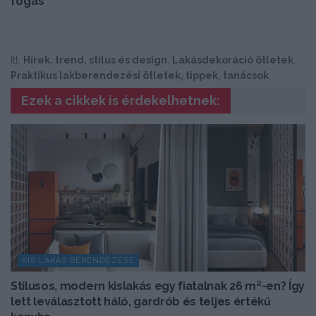
fogás
Itt:
Hírek, trend, stílus és design
,
Lakásdekoráció ötletek
,
Praktikus lakberendezési ötletek, tippek, tanácsok
Ezek a cikkek is érdekelhetnek:
KIS LAKÁS BERENDEZÉSE
Stílusos, modern kislakás egy fiatalnak 26 m²-en? Így
lett leválasztott háló, gardrób és teljes értékű