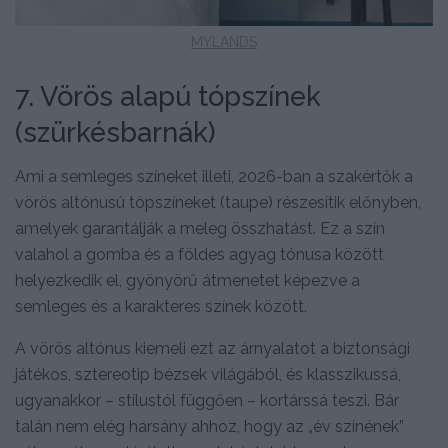
MYLANDS
7. Vörös alapú tópszínek
(szürkésbarnák)
Ami a semleges színeket illeti, 2026-ban a szakértők a
vörös altónusú tópszíneket (taupe) részesítik előnyben,
amelyek garantálják a meleg összhatást. Ez a szín
valahol a gomba és a földes agyag tónusa között
helyezkedik el, gyönyörű átmenetet képezve a
semleges és a karakteres színek között.
A vörös altónus kiemeli ezt az árnyalatot a biztonsági
játékos, sztereotip bézsek világából, és klasszikussá,
ugyanakkor – stílustól függően – kortárssá teszi. Bár
talán nem elég harsány ahhoz, hogy az „év színének”