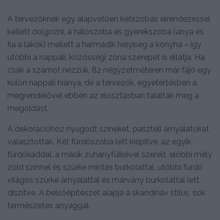
A tervezőknek egy alapvetően kétszobás elrendezéssel
kellett dolgozni, a hálószoba és gyerekszoba (anya és
fia a lakók) mellett a harmadik helyiség a konyha – így
utóbbi a nappali, közösségi zóna szerepét is ellátja. Ha
csak a számot nézzük, 82 négyzetméteren már fájó egy
külön nappali hiánya, de a tervezők, egyetértésben a
megrendelővel ebben az elosztásban találták meg a
megoldást.
A dekorációhoz nyugodt színeket, pasztell árnyalatokat
választottak. Két fürdőszoba lett kiépítve, az egyik
fürdőkáddal, a másik zuhanyfülkével szerelt, előbbi mély
zöld színnel és szürke mintás burkolattal, utóbbi fürdő
világos szürke árnyalattal és márvány burkolattal lett
díszítve. A belsőépítészet alapja a skandináv stílus, sok
természetes anyaggal.