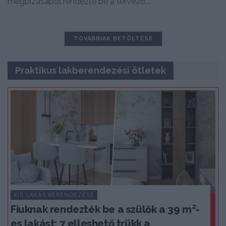
megbízásából rendezte be a tervező,...
TOVÁBBIAK BETÖLTÉSE
Praktikus lakberendezési ötletek
KIS LAKÁS BERENDEZÉSE
Fiuknak rendezték be a szülők a 39 m²-
es lakást: 7 elleshető trükk a