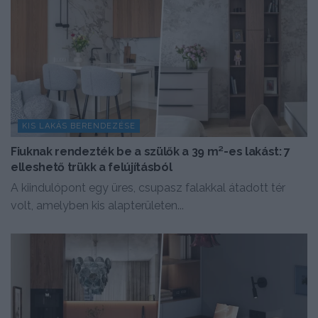
KIS LAKÁS BERENDEZÉSE
Fiuknak rendezték be a szülők a 39 m²-es lakást: 7
elleshető trükk a felújításból
A kiindulópont egy üres, csupasz falakkal átadott tér
volt, amelyben kis alapterületen...