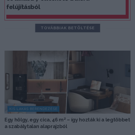
felújításból
TOVÁBBIAK BETÖLTÉSE
KIS LAKÁS BERENDEZÉSE
Egy hölgy, egy cica, 46 m² – így hozták ki a legtöbbet
a szabálytalan alaprajzból