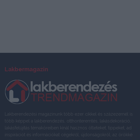
Lakbermagazin
Lakberendezési magazinunk több ezer cikkel és százezernél is
több képpel a lakberendezés, otthonteremtés, lakásdekoráció,
lakásfelújítás témaköreiben kínál hasznos ötleteket, tippeket, ad
inspirációt és információkat cégekről, újdonságokról, az örökké