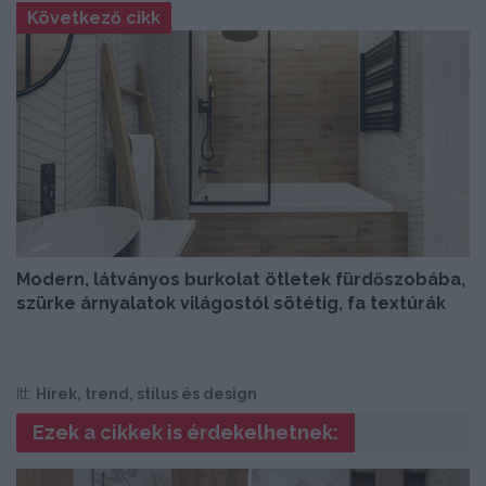
Következő cikk
Modern, látványos burkolat ötletek fürdőszobába,
szürke árnyalatok világostól sötétig, fa textúrák
Itt:
Hírek, trend, stílus és design
Ezek a cikkek is érdekelhetnek: