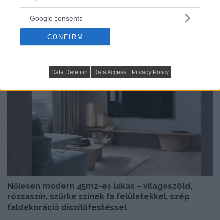
Google consents
CONFIRM
Előző cikk
Data Deletion
Data Access
Privacy Policy
Nőiesen modern 45m2-es lakás – világoszöld,
rózsaszín, szürke színek fa felületekkel, szép
faldekoráció díszítőfestéssel