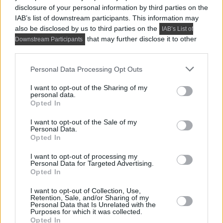
disclosure of your personal information by third parties on the
IAB’s list of downstream participants. This information may
also be disclosed by us to third parties on the
IAB’s List of
that may further disclose it to other
Downstream Participants
third parties.
Please note that this website/app uses one or more Google
Personal Data Processing Opt Outs
services and may gather and store information including but
not limited to your visit or usage behaviour. You may click to
I want to opt-out of the Sharing of my
personal data.
grant or deny consent to Google and its third-party tags to
Opted In
use your data for below specified purposes in below Google
consent section.
I want to opt-out of the Sale of my
Personal Data.
Opted In
I want to opt-out of processing my
Personal Data for Targeted Advertising.
Opted In
I want to opt-out of Collection, Use,
Retention, Sale, and/or Sharing of my
Personal Data that Is Unrelated with the
Purposes for which it was collected.
Opted In