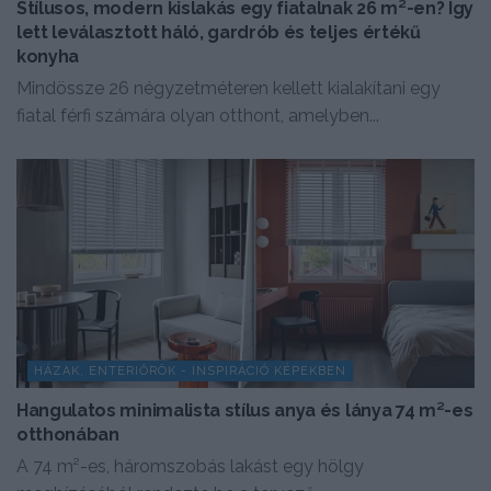
Stílusos, modern kislakás egy fiatalnak 26 m²-en? Így
lett leválasztott háló, gardrób és teljes értékű
konyha
Mindössze 26 négyzetméteren kellett kialakítani egy
fiatal férfi számára olyan otthont, amelyben...
HÁZAK, ENTERIŐRÖK - INSPIRÁCIÓ KÉPEKBEN
Hangulatos minimalista stílus anya és lánya 74 m²-es
otthonában
A 74 m²-es, háromszobás lakást egy hölgy