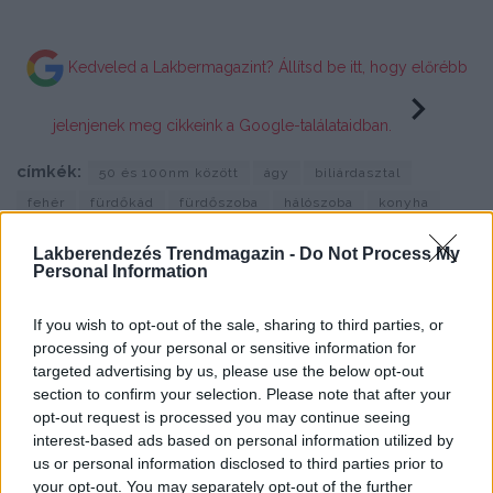
Kedveled a Lakbermagazint? Állítsd be itt, hogy előrébb
jelenjenek meg cikkeink a Google-találataidban.
címkék:
50 és 100nm között
ágy
biliárdasztal
fehér
fürdőkád
fürdőszoba
hálószoba
konyha
lakásdekoráció
lakberendezési ötletek
nagy lakások
Lakberendezés Trendmagazin -
Do Not Process My
nappali
nyitott tér
tégla
téglafal
Personal Information
február 11, 2018 - Frissítve október 12, 2018
If you wish to opt-out of the sale, sharing to third parties, or
Lakberendezés trendMagazin
processing of your personal or sensitive information for
targeted advertising by us, please use the below opt-out
section to confirm your selection. Please note that after your
opt-out request is processed you may continue seeing
interest-based ads based on personal information utilized by
us or personal information disclosed to third parties prior to
your opt-out. You may separately opt-out of the further