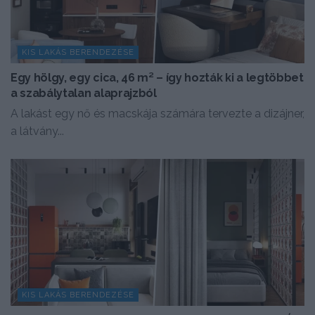
KIS LAKÁS BERENDEZÉSE
Egy hölgy, egy cica, 46 m² – így hozták ki a legtöbbet
a szabálytalan alaprajzból
A lakást egy nő és macskája számára tervezte a dizájner,
a látvány...
KIS LAKÁS BERENDEZÉSE