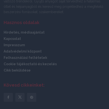
változó trendekről. Gyűjts anyagot saját terveidhez a hatalmas
ötlet és képanyagból és keresd meg projektedhez a megfelelő
beszerzési forrásokat, szakembereket.
Hasznos oldalak
Hirdetés, médiaajánlat
Kapcsolat
Impresszum
Adatvédelmi központ
Felhasználási feltételek
Cookie tájékoztató és kezelés
Cikk beküldése
Kövesd cikkeinket: