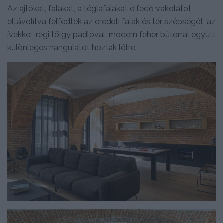
Az ajtókat, falakat, a téglafalakat elfedő vakolatot
eltávolítva felfedték az eredeti falak és tér szépségét, az
ívekkel, régi tölgy padlóval, modern fehér bútorral együtt
különleges hangulatot hoztak létre.