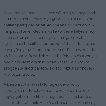
Az eredeti elrendezésen kissé változtatva megnövelték
a fürdő területét, mely így 7.5m2-es lett, a hálószoba
mellett pedig kiépítettek egy besétálós gardróbot. A
nappaliból lehet kilépni a kis félköríves erkélyre, mely
szép de forgalmas térre nyílik, a hangszigetelt
nyílászárók beépítése fontos volt. A falak díszítésére
egy gyöngyház, finom barackszínű díszítő vakolat lett
kiválasztva. A fa padlók mellett a folyosó és a konyha
padlójára olasz gránit burkolat került – a 45 fokos
szögben lerakott padlóburkolatok vizuálisan növelik,
kiterjesztik a teret.
A belső ajtók a lakás különleges dekorációi,
látványelemei lettek. A tárolórendszerek a lehető
legnagyobb mértékben integrálódnak a belső térbe –
szinte láthatatlanok. Az előszobában a szekrény egy