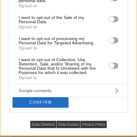
personal data.
grant or deny consent to Google and its third-party tags to
Opted In
use your data for below specified purposes in below Google
consent section.
I want to opt-out of the Sale of my
Personal Data.
Opted In
I want to opt-out of processing my
Personal Data for Targeted Advertising.
Opted In
I want to opt-out of Collection, Use,
Retention, Sale, and/or Sharing of my
Personal Data that Is Unrelated with the
Purposes for which it was collected.
Opted In
Google consents
CONFIRM
Data Deletion
Data Access
Privacy Policy