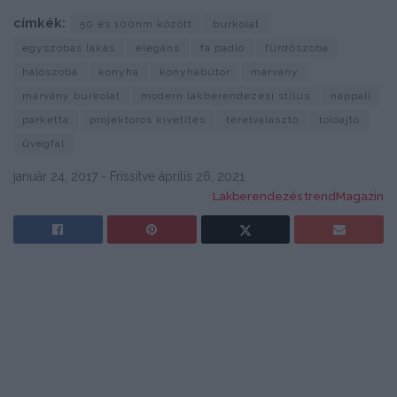
címkék:
50 és 100nm között
burkolat
egyszobás lakás
elegáns
fa padló
fürdőszoba
hálószoba
konyha
konyhabútor
márvány
márvány burkolat
modern lakberendezési stílus
nappali
parketta
projektoros kivetítés
térelválasztó
tolóajtó
üvegfal
január 24, 2017 - Frissítve április 26, 2021
Lakberendezés trendMagazin