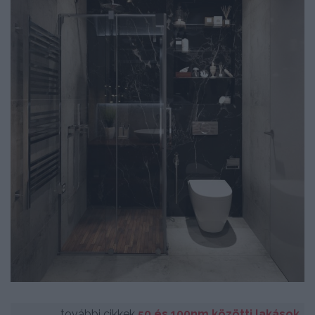
további cikkek
50 és 100nm közötti lakások