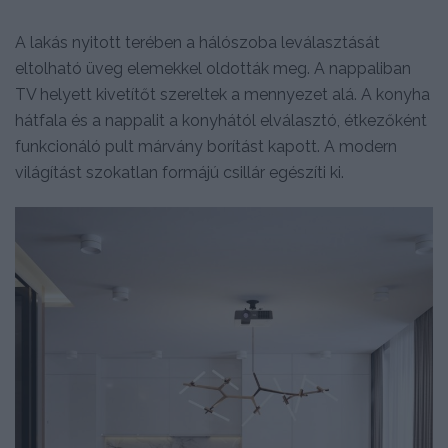
A lakás nyitott terében a hálószoba leválasztását
eltolható üveg elemekkel oldották meg. A nappaliban
TV helyett kivetítőt szereltek a mennyezet alá. A konyha
hátfala és a nappalit a konyhától elválasztó, étkezőként
funkcionáló pult márvány borítást kapott. A modern
világítást szokatlan formájú csillár egészíti ki.