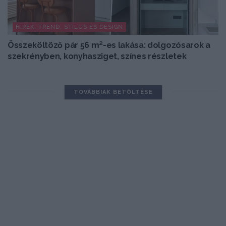
HÍREK, TREND, STÍLUS ÉS DESIGN
Összeköltöző pár 56 m²-es lakása: dolgozósarok a
szekrényben, konyhasziget, színes részletek
TOVÁBBIAK BETÖLTÉSE