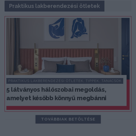
Praktikus lakberendezési ötletek
PRAKTIKUS LAKBERENDEZÉSI ÖTLETEK, TIPPEK, TANÁCSOK
5 látványos hálószobai megoldás,
amelyet később könnyű megbánni
TOVÁBBIAK BETÖLTÉSE