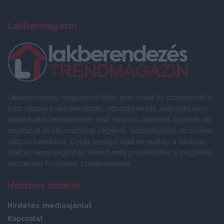
Lakbermagazin
Lakberendezési magazinunk több ezer cikkel és százezernél is
több képpel a lakberendezés, otthonteremtés, lakásdekoráció,
lakásfelújítás témaköreiben kínál hasznos ötleteket, tippeket, ad
inspirációt és információkat cégekről, újdonságokról, az örökké
változó trendekről. Gyűjts anyagot saját terveidhez a hatalmas
ötlet és képanyagból és keresd meg projektedhez a megfelelő
beszerzési forrásokat, szakembereket.
Hasznos oldalak
Hirdetés, médiaajánlat
Kapcsolat