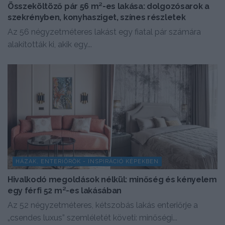
Összeköltöző pár 56 m²-es lakása: dolgozósarok a
szekrényben, konyhasziget, színes részletek
Az 56 négyzetméteres lakást egy fiatal pár számára
alakították ki, akik egy...
HÁZAK, ENTERIŐRÖK - INSPIRÁCIÓ KÉPEKBEN
Hivalkodó megoldások nélkül: minőség és kényelem
egy férfi 52 m²-es lakásában
Az 52 négyzetméteres, kétszobás lakás enteriőrje a
„csendes luxus” szemléletét követi: minőségi...