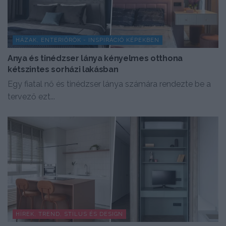
HÁZAK, ENTERIŐRÖK - INSPIRÁCIÓ KÉPEKBEN
Anya és tinédzser lánya kényelmes otthona
kétszintes sorházi lakásban
Egy fiatal nő és tinédzser lánya számára rendezte be a
tervező ezt...
HÍREK, TREND, STÍLUS ÉS DESIGN