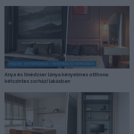
HÁZAK, ENTERIŐRÖK - INSPIRÁCIÓ KÉPEKBEN
Anya és tinédzser lánya kényelmes otthona
kétszintes sorházi lakásban