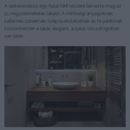
A lakberendező egy fiatal férfi részére tervezte meg az
51 négyzetméteres lakást. A minőségi anyagoknak,
kellemes színeknek, szép burkolatoknak és fa padlónak
köszönhetően a lakás elegáns, a luxus visszafogottan
van jelen.