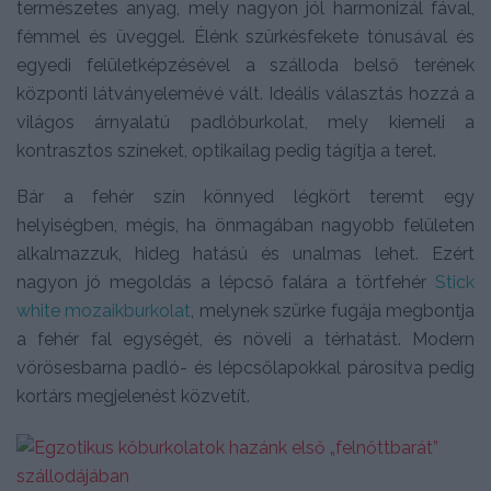
természetes anyag, mely nagyon jól harmonizál fával,
fémmel és üveggel. Élénk szürkésfekete tónusával és
egyedi felületképzésével a szálloda belső terének
központi látványelemévé vált. Ideális választás hozzá a
világos árnyalatú padlóburkolat, mely kiemeli a
kontrasztos színeket, optikailag pedig tágítja a teret.
Bár a fehér szín könnyed légkört teremt egy
helyiségben, mégis, ha önmagában nagyobb felületen
alkalmazzuk, hideg hatású és unalmas lehet. Ezért
nagyon jó megoldás a lépcső falára a törtfehér
Stick
white mozaikburkolat
, melynek szürke fugája megbontja
a fehér fal egységét, és növeli a térhatást. Modern
vörösesbarna padló- és lépcsőlapokkal párosítva pedig
kortárs megjelenést közvetít.