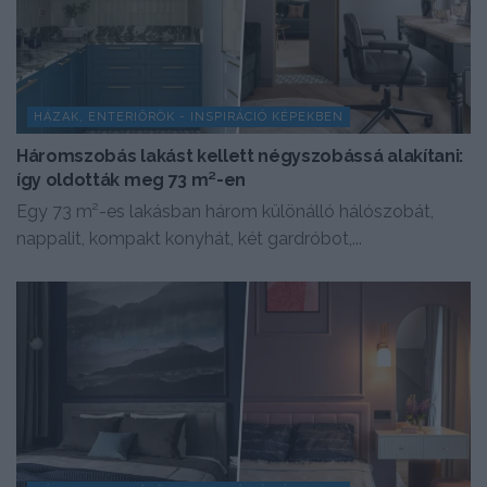
HÁZAK, ENTERIŐRÖK - INSPIRÁCIÓ KÉPEKBEN
Háromszobás lakást kellett négyszobássá alakítani:
így oldották meg 73 m²-en
Egy 73 m²-es lakásban három különálló hálószobát,
nappalit, kompakt konyhát, két gardróbot,...