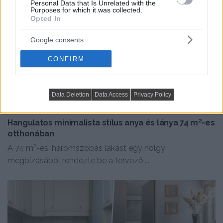
Personal Data that Is Unrelated with the
Purposes for which it was collected.
Opted In
Google consents
CONFIRM
Data Deletion
Data Access
Privacy Policy
HÁZAK, ENTERIŐRÖK - INSPIRÁCIÓ KÉPEKBEN
Hangulatos minimalista stílus anya és lánya 74 m²-es
otthonában
A 74 m²-es, háromszobás lakást egy hölgy
megbízásából rendezte be a tervező,...