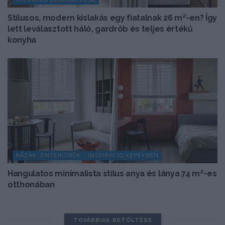
Stílusos, modern kislakás egy fiatalnak 26 m²-en? Így
lett leválasztott háló, gardrób és teljes értékű
konyha
HÁZAK, ENTERIŐRÖK - INSPIRÁCIÓ KÉPEKBEN
Hangulatos minimalista stílus anya és lánya 74 m²-es
otthonában
TOVÁBBIAK BETÖLTÉSE