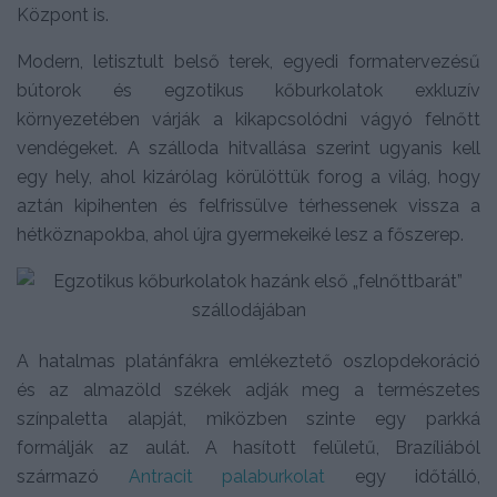
Központ is.
Modern, letisztult belső terek, egyedi formatervezésű
bútorok és egzotikus kőburkolatok exkluzív
környezetében várják a kikapcsolódni vágyó felnőtt
vendégeket. A szálloda hitvallása szerint ugyanis kell
egy hely, ahol kizárólag körülöttük forog a világ, hogy
aztán kipihenten és felfrissülve térhessenek vissza a
hétköznapokba, ahol újra gyermekeiké lesz a főszerep.
A hatalmas platánfákra emlékeztető oszlopdekoráció
és az almazöld székek adják meg a természetes
színpaletta alapját, miközben szinte egy parkká
formálják az aulát. A hasított felületű, Brazíliából
származó
Antracit palaburkolat
egy időtálló,