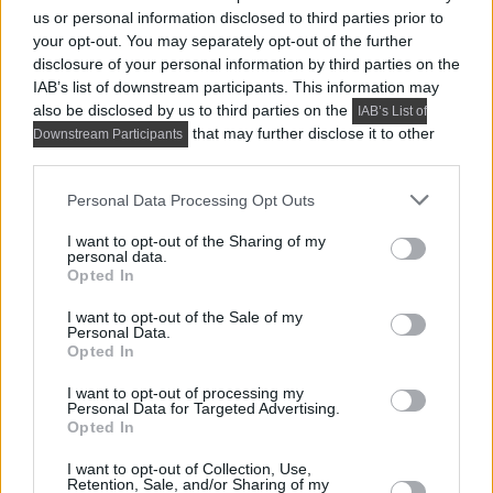
us or personal information disclosed to third parties prior to
Itt:
Hírek, trend, stílus és design
your opt-out. You may separately opt-out of the further
disclosure of your personal information by third parties on the
Ezek a cikkek is érdekelhetnek:
IAB’s list of downstream participants. This information may
also be disclosed by us to third parties on the
IAB’s List of
that may further disclose it to other
Downstream Participants
third parties.
Please note that this website/app uses one or more Google
Personal Data Processing Opt Outs
services and may gather and store information including but
not limited to your visit or usage behaviour. You may click to
I want to opt-out of the Sharing of my
personal data.
grant or deny consent to Google and its third-party tags to
Opted In
use your data for below specified purposes in below Google
consent section.
I want to opt-out of the Sale of my
KIS LAKÁS BERENDEZÉSE
Personal Data.
Opted In
Stílusos, modern kislakás egy fiatalnak 26 m²-en? Így
lett leválasztott háló, gardrób és teljes értékű
I want to opt-out of processing my
konyha
Personal Data for Targeted Advertising.
Opted In
Mindössze 26 négyzetméteren kellett kialakítani egy
fiatal férfi számára olyan otthont, amelyben...
I want to opt-out of Collection, Use,
Retention, Sale, and/or Sharing of my