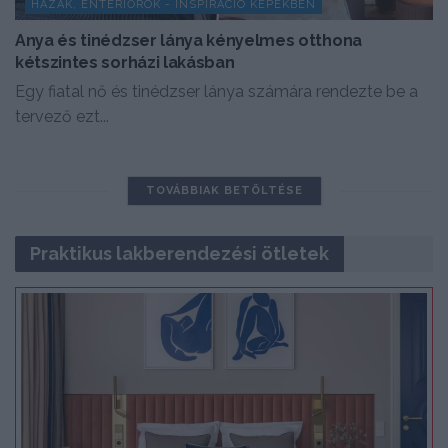
HÁZAK, ENTERIŐRÖK - INSPIRÁCIÓ KÉPEKBEN
Anya és tinédzser lánya kényelmes otthona
kétszintes sorházi lakásban
Egy fiatal nő és tinédzser lánya számára rendezte be a
tervező ezt...
TOVÁBBIAK BETÖLTÉSE
Praktikus lakberendezési ötletek