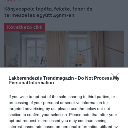
Könyvespolc tapéta, fekete, fehér és
természetes együtt 49nm-en
Következő cikk
Lakberendezés Trendmagazin -
Do Not Process My
Personal Information
If you wish to opt-out of the sale, sharing to third parties, or
processing of your personal or sensitive information for
Kellemes színek, elegáns, otthonos
targeted advertising by us, please use the below opt-out
lakberendezés 87nm-en
section to confirm your selection. Please note that after your
opt-out request is processed you may continue seeing
interest-based ads based on personal information utilized by