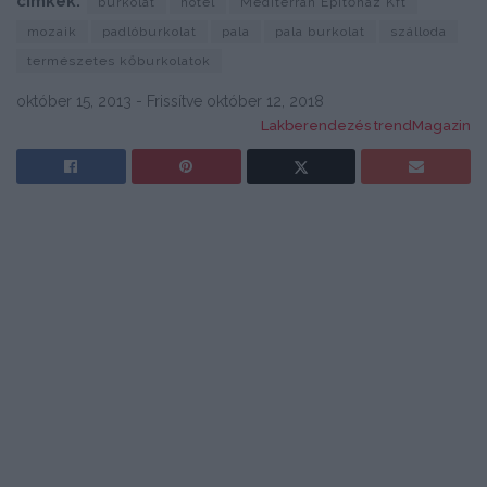
címkék:
burkolat
hotel
Mediterrán Építőház Kft
mozaik
padlóburkolat
pala
pala burkolat
szálloda
természetes kőburkolatok
október 15, 2013 - Frissítve október 12, 2018
Lakberendezés trendMagazin