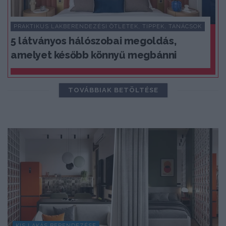
PRAKTIKUS LAKBERENDEZÉSI ÖTLETEK, TIPPEK, TANÁCSOK
5 látványos hálószobai megoldás,
amelyet később könnyű megbánni
TOVÁBBIAK BETÖLTÉSE
KIS LAKÁS BERENDEZÉSE