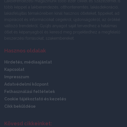
Lakberendezési magazinunk több ezer cikkel és százezernél is
több képpel a lakberendezés, otthonteremtés, lakásdekoráció,
lakásfelújítás témaköreiben kínál hasznos ötleteket, tippeket, ad
inspirációt és információkat cégekről, újdonságokról, az örökké
változó trendekről. Gyűjts anyagot saját terveidhez a hatalmas
ötlet és képanyagból és keresd meg projektedhez a megfelelő
beszerzési forrásokat, szakembereket.
Hasznos oldalak
Hirdetés, médiaajánlat
Kapcsolat
Impresszum
Adatvédelmi központ
Felhasználási feltételek
Cookie tájékoztató és kezelés
Cikk beküldése
Kövesd cikkeinket: