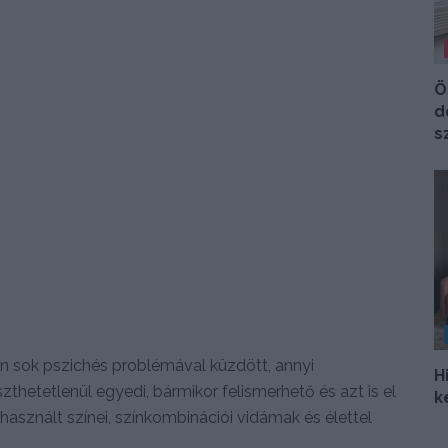
Ö
d
s
án sok pszichés problémával küzdött, annyi
H
thetetlenül egyedi, bármikor felismerhető és azt is el
k
használt színei, színkombinációi vidámak és élettel