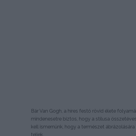
Bár Van Gogh, a híres festő rövid élete folyam
mindenesetre biztos, hogy a stílusa összetévesz
kell ismernünk, hogy a természet ábrázolására 
teliek.