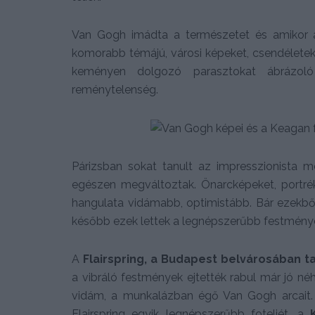
Van Gogh imádta a természetet és amikor á
komorabb témájú, városi képeket, csendéletek
keményen dolgozó parasztokat ábrázoló
reménytelenség.
Párizsban sokat tanult az impresszionista m
egészen megváltoztak. Önarcképeket, portrék
hangulata vidámabb, optimistább. Bár ezekbő
később ezek lettek a legnépszerűbb festménye
A
Flairspring, a Budapest belvárosában t
a vibráló festmények ejtették rabul már jó n
vidám, a munkalázban égő Van Gogh arcait.
Flairspring egyik legnépszerűbb foteljét, a