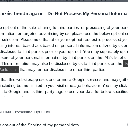
vel. Akinek van kedve egy kis asszociációs játékhoz,
dezés Trendmagazin -
Do Not Process My Personal Informa
különböző huzatait Van Gogh képeivel!
to opt-out of the sale, sharing to third parties, or processing of your per
formation for targeted advertising by us, please use the below opt-out s
r selection. Please note that after your opt-out request is processed y
eing interest-based ads based on personal information utilized by us or
disclosed to third parties prior to your opt-out. You may separately opt-
losure of your personal information by third parties on the IAB’s list of
. This information may also be disclosed by us to third parties on the
IA
that may further disclose it to other third parties.
articipants
 that this website/app uses one or more Google services and may gath
including but not limited to your visit or usage behaviour. You may click 
 to Google and its third-party tags to use your data for below specifi
agan fotel:
ogle consent section.
l Data Processing Opt Outs
ek, hagyományos, komfort funkciós, ággyá alakítható,
o opt-out of the Sharing of my personal data.