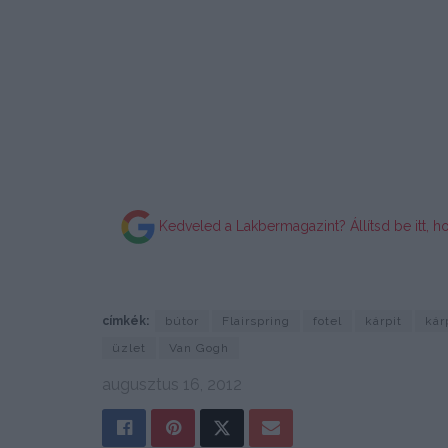
Kedveled a Lakbermagazint? Állítsd be itt, h
címkék:
bútor
Flairspring
fotel
kárpit
kár
üzlet
Van Gogh
augusztus 16, 2012