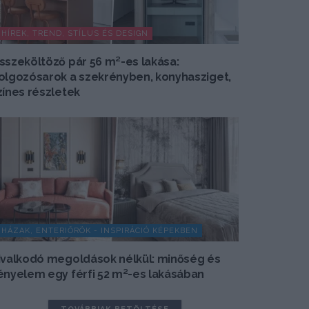
HÍREK, TREND, STÍLUS ÉS DESIGN
sszeköltöző pár 56 m²-es lakása:
olgozósarok a szekrényben, konyhasziget,
zínes részletek
HÁZAK, ENTERIŐRÖK - INSPIRÁCIÓ KÉPEKBEN
ivalkodó megoldások nélkül: minőség és
ényelem egy férfi 52 m²-es lakásában