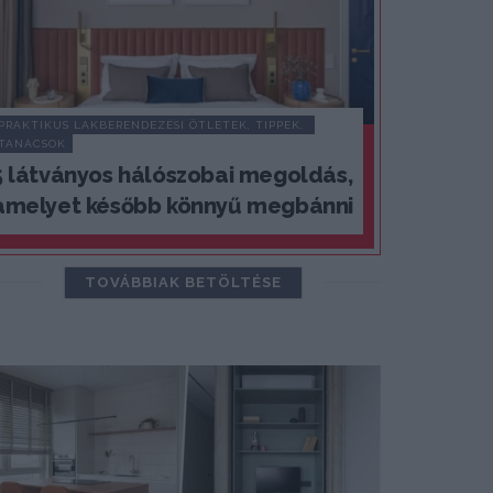
PRAKTIKUS LAKBERENDEZÉSI ÖTLETEK, TIPPEK, 
TANÁCSOK
5 látványos hálószobai megoldás,
amelyet később könnyű megbánni
TOVÁBBIAK BETÖLTÉSE