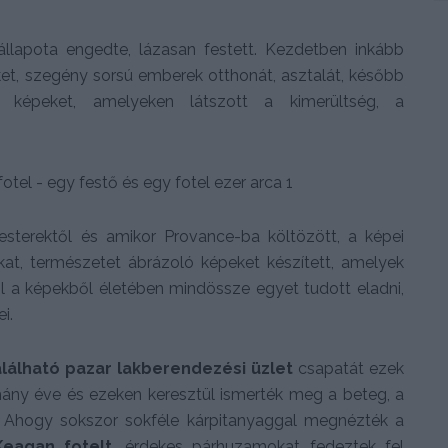
llapota engedte, lázasan festett. Kezdetben inkább
et, szegény sorsú emberek otthonát, asztalát, később
 képeket, amelyeken látszott a kimerültség, a
esterektől és amikor Provance-ba költözött, a képei
at, természetet ábrázoló képeket készített, amelyek
l a képekből életében mindössze egyet tudott eladni,
i.
alálható pazar lakberendezési üzlet
csapatát ezek
éhány éve és ezeken keresztül ismerték meg a beteg, a
 Ahogy sokszor sokféle kárpitanyaggal megnézték a
Keagan fotelt
, érdekes párhuzamokat fedeztek fel