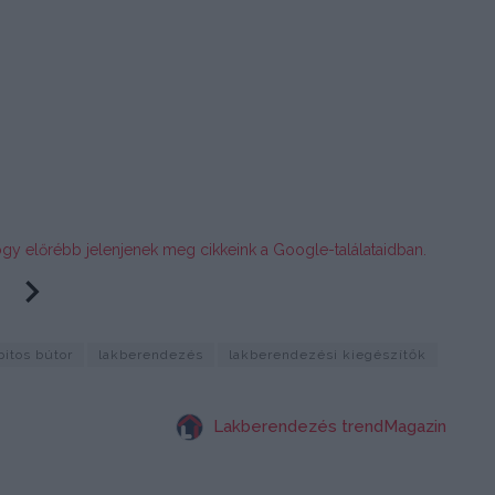
ogy előrébb jelenjenek meg cikkeink a Google-találataidban.
pitos bútor
lakberendezés
lakberendezési kiegészítők
Lakberendezés trendMagazin