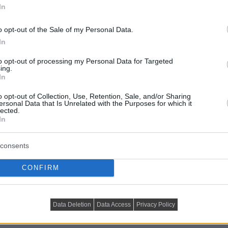
mpák, kisbútorok és lakberendezési kiegészítők:
In
o opt-out of the Sale of my Personal Data.
In
to opt-out of processing my Personal Data for Targeted
ing.
In
o opt-out of Collection, Use, Retention, Sale, and/or Sharing
ersonal Data that Is Unrelated with the Purposes for which it
lected.
In
ing lakberendezési üzlet
consents
CONFIRM
Data Deletion
Data Access
Privacy Policy