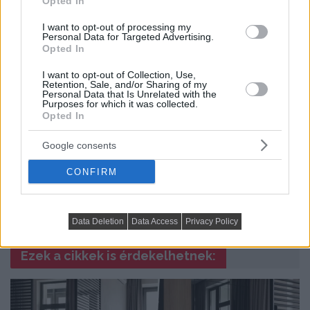
Opted In
Előző cikk
I want to opt-out of processing my
Personal Data for Targeted Advertising.
Opted In
Kőház látványos falakkal, rusztikus bútorokkal,
I want to opt-out of Collection, Use,
Retention, Sale, and/or Sharing of my
otthonos hangulattal
Personal Data that Is Unrelated with the
Purposes for which it was collected.
Opted In
Következő cikk
Google consents
Színes, energikus 105nm-es lakás, átlós
CONFIRM
elrendezéssel
Data Deletion
Data Access
Privacy Policy
Itt:
Hírek, trend, stílus és design
Ezek a cikkek is érdekelhetnek: