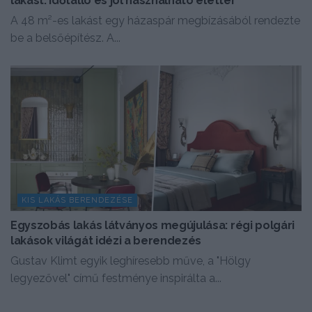
lakást: időtálló és jól használható élettér
A 48 m²-es lakást egy házaspár megbízásából rendezte
be a belsőépítész. A...
KIS LAKÁS BERENDEZÉSE
Egyszobás lakás látványos megújulása: régi polgári
lakások világát idézi a berendezés
Gustav Klimt egyik leghíresebb műve, a "Hölgy
legyezővel" című festménye inspirálta a...