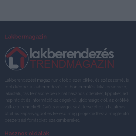
Lakbermagazin
Lakberendezési magazinunk több ezer cikkel és százezernél is
több képpel a lakberendezés, otthonteremtés, lakásdekoráció,
lakásfelújítás témaköreiben kínál hasznos ötleteket, tippeket, ad
inspirációt és információkat cégekről, újdonságokról, az örökké
változó trendekről. Gyűjts anyagot saját terveidhez a hatalmas
ötlet és képanyagból és keresd meg projektedhez a megfelelő
beszerzési forrásokat, szakembereket.
Hasznos oldalak