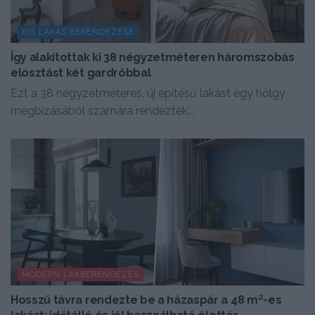
KIS LAKÁS BERENDEZÉSE
Így alakítottak ki 38 négyzetméteren háromszobás
elosztást két gardróbbal
Ezt a 38 négyzetméteres, új építésű lakást egy hölgy
megbízásából számára rendezték...
MODERN LAKBERENDEZÉS
Hosszú távra rendezte be a házaspár a 48 m²-es