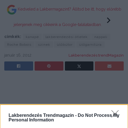
Kedveled a Lakbermagazint? Állítsd be itt, hogy előrébb
jelenjenek meg cikkeink a Google-találataidban.
címkék:
kanapé
lakberendezési ötletek
nappali
Roche Bobois
színek
ülőbútor
ülőgarnitúra
január 16, 2012
Lakberendezés trendMagazin
Lakberendezés Trendmagazin -
Do Not Process My
Personal Information