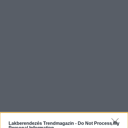
Lakberendezés Trendmagazin -
Do Not Process My
Personal Information