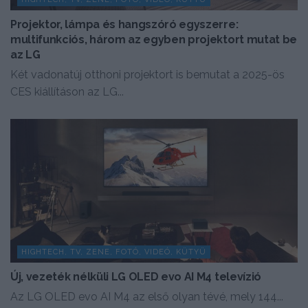
Projektor, lámpa és hangszóró egyszerre:
multifunkciós, három az egyben projektort mutat be
az LG
Két vadonatúj otthoni projektort is bemutat a 2025-ös
CES kiállításon az LG...
HIGHTECH, TV, ZENE, FOTÓ, VIDEÓ, KÜTYÜ
Új, vezeték nélküli LG OLED evo AI M4 televízió
Az LG OLED evo AI M4 az első olyan tévé, mely 144...