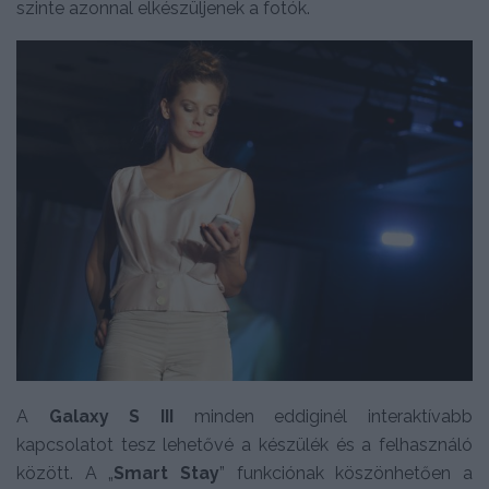
szinte azonnal elkészüljenek a fotók.
A
Galaxy S III
minden eddiginél interaktívabb
kapcsolatot tesz lehetővé a készülék és a felhasználó
között. A „
Smart Stay
” funkciónak köszönhetően a