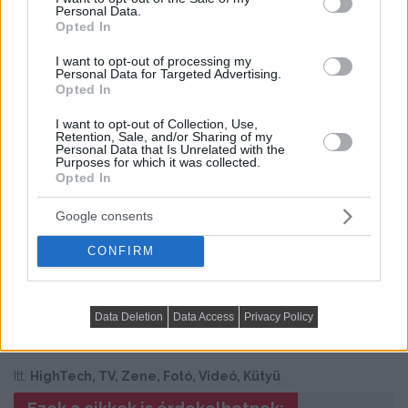
kampány júniusban
Personal Data.
Opted In
Következő cikk
I want to opt-out of processing my
Personal Data for Targeted Advertising.
Opted In
I want to opt-out of Collection, Use,
Retention, Sale, and/or Sharing of my
Personal Data that Is Unrelated with the
Purposes for which it was collected.
Opted In
Google consents
CONFIRM
Már kaphatók az LG LED lámpái – LED-ben a jövő!
Data Deletion
Data Access
Privacy Policy
Itt:
HighTech, TV, Zene, Fotó, Videó, Kütyü