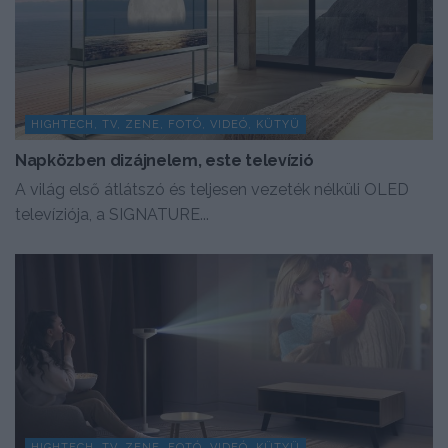
HIGHTECH, TV, ZENE, FOTÓ, VIDEÓ, KÜTYÜ
Napközben dizájnelem, este televízió
A világ első átlátszó és teljesen vezeték nélküli OLED
televíziója, a SIGNATURE...
HIGHTECH, TV, ZENE, FOTÓ, VIDEÓ, KÜTYÜ