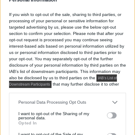
If you wish to opt-out of the sale, sharing to third parties, or
processing of your personal or sensitive information for
targeted advertising by us, please use the below opt-out
section to confirm your selection. Please note that after your
opt-out request is processed you may continue seeing
interest-based ads based on personal information utilized by
Előző cikk
us or personal information disclosed to third parties prior to
your opt-out. You may separately opt-out of the further
disclosure of your personal information by third parties on the
IAB’s list of downstream participants. This information may
also be disclosed by us to third parties on the
IAB’s List of
that may further disclose it to other
Downstream Participants
third parties.
Please note that this website/app uses one or more Google
Personal Data Processing Opt Outs
services and may gather and store information including but
not limited to your visit or usage behaviour. You may click to
I want to opt-out of the Sharing of my
personal data.
grant or deny consent to Google and its third-party tags to
Opted In
use your data for below specified purposes in below Google
Fürdőszoba szerelés ingyenesen – új IKEA
consent section.
I want to opt-out of the Sale of my