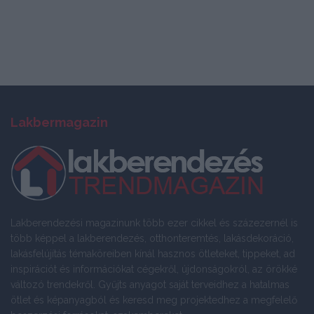
Lakbermagazin
Lakberendezési magazinunk több ezer cikkel és százezernél is
több képpel a lakberendezés, otthonteremtés, lakásdekoráció,
lakásfelújítás témaköreiben kínál hasznos ötleteket, tippeket, ad
inspirációt és információkat cégekről, újdonságokról, az örökké
változó trendekről. Gyűjts anyagot saját terveidhez a hatalmas
ötlet és képanyagból és keresd meg projektedhez a megfelelő