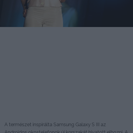
A természet inspirálta Samsung Galaxy S III az
Androidos okostelefonok új korszakát hivatott elhozni. A