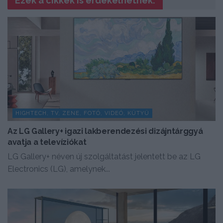
Ezek a cikkek is érdekelhetnek:
HIGHTECH, TV, ZENE, FOTÓ, VIDEÓ, KÜTYÜ
Az LG Gallery+ igazi lakberendezési dizájntárggyá
avatja a televíziókat
LG Gallery+ néven új szolgáltatást jelentett be az LG
Electronics (LG), amelynek...