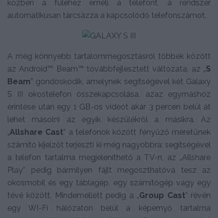
közben a füléhez emeli a telefont, a rendszer
automatikusan tárcsázza a kapcsolódó telefonszámot.
A még könnyebb tartalommegosztásról többek között
az Android™ Beam™ továbbfejlesztett változata, az „
S
Beam
” gondoskodik, amelynek segítségével két Galaxy
S III okostelefon összekapcsolása, azaz egymáshoz
érintése után egy 1 GB-os videót akár 3 percen belül át
lehet másolni az egyik készülékről a másikra. Az
„
Allshare Cast
” a telefonok között fényűző méretűnek
számító kijelzőt terjeszti ki még nagyobbra: segítségével
a telefon tartalma megjeleníthető a TV-n, az „Allshare
Play” pedig bármilyen fájlt megoszthatóvá tesz az
okosmobil és egy táblagép, egy számítógép vagy egy
tévé között. Mindemellett pedig a „
Group Cast
” révén
egy WI-Fi hálózaton belül a képernyő tartalma