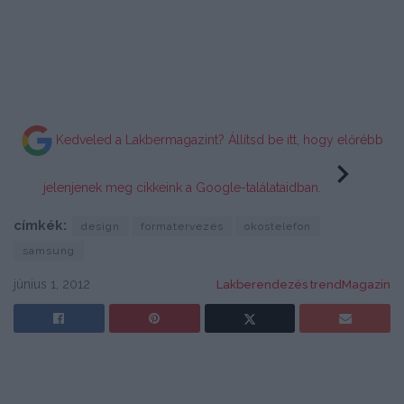
Kedveled a Lakbermagazint? Állítsd be itt, hogy előrébb
jelenjenek meg cikkeink a Google-találataidban.
címkék:
design
formatervezés
okostelefon
samsung
június 1, 2012
Lakberendezés trendMagazin