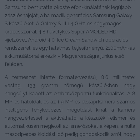
Samsung bemutatta okostelefon-kínálatának legújabb
zászlóshajóját, a harmadik generációs Samsung Galaxy
S készüléket. A Galaxy S III 1,4 GHz-es négymagos
processzorral, 4,8 hüvelykes Super AMOLED HD
kijelzővel, Android 4.0. Ice Cream Sandwich operációs
rendszerrel, és egy hatalmas teljesítményű, 2100mAh-ás
akkumulátorral érkezik – Magyarországra június első
felében.
A természet ihlette formatervezésű, 8,6 milliméter
vastag, 133 gramm tömegű készülékben nagy
hangsúlyt kapott az emberközpontú funkcionalitás. A 8
MP-es hátoldali, és az 1,9 MP-es előlapi kamera számos
intelligens fényképezési megoldást kínál: a kamera
hangvezérléssel is aktiválható, a készülék felismeri és
automatikusan megjelöli az ismerősöket a képen, a nulla
másodperces kioldási idő pedig gondoskodik arról, hogy