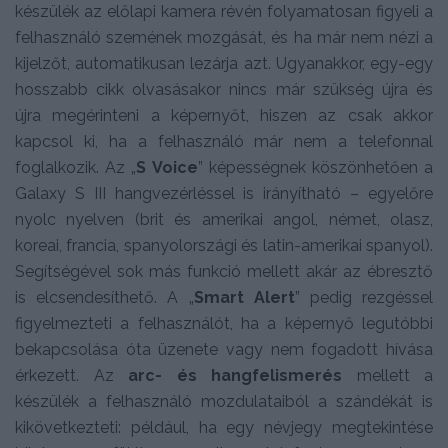
készülék az előlapi kamera révén folyamatosan figyeli a
felhasználó szemének mozgását, és ha már nem nézi a
kijelzőt, automatikusan lezárja azt. Ugyanakkor, egy-egy
hosszabb cikk olvasásakor nincs már szükség újra és
újra megérinteni a képernyőt, hiszen az csak akkor
kapcsol ki, ha a felhasználó már nem a telefonnal
foglalkozik. Az „
S Voice
” képességnek köszönhetően a
Galaxy S III hangvezérléssel is irányítható – egyelőre
nyolc nyelven (brit és amerikai angol, német, olasz,
koreai, francia, spanyolországi és latin-amerikai spanyol).
Segítségével sok más funkció mellett akár az ébresztő
is elcsendesíthető. A „
Smart Alert
” pedig rezgéssel
figyelmezteti a felhasználót, ha a képernyő legutóbbi
bekapcsolása óta üzenete vagy nem fogadott hívása
érkezett. Az
arc- és hangfelismerés
mellett a
készülék a felhasználó mozdulataiból a szándékát is
kikövetkezteti: például, ha egy névjegy megtekintése