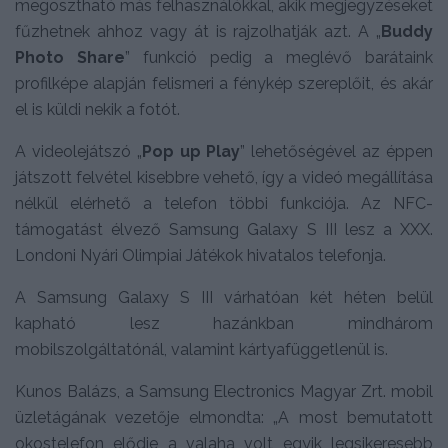
megosztható más felhasználókkal, akik megjegyzéseket
fűzhetnek ahhoz vagy át is rajzolhatják azt. A „
Buddy
Photo Share
” funkció pedig a meglévő barátaink
profilképe alapján felismeri a fénykép szereplőit, és akár
el is küldi nekik a fotót.
A videolejátszó „
Pop up Play
” lehetőségével az éppen
játszott felvétel kisebbre vehető, így a videó megállítása
nélkül elérhető a telefon többi funkciója. Az NFC-
támogatást élvező Samsung Galaxy S III lesz a XXX.
Londoni Nyári Olimpiai Játékok hivatalos telefonja.
A Samsung Galaxy S III várhatóan két héten belül
kapható lesz hazánkban mindhárom
mobilszolgáltatónál, valamint kártyafüggetlenül is.
Kunos Balázs, a Samsung Electronics Magyar Zrt. mobil
üzletágának vezetője elmondta: „A most bemutatott
okostelefon elődje a valaha volt egyik legsikeresebb