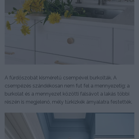
A fürdőszobát kisméretű csempével burkolták. A
csempézés szándékosan nem fut fel a mennyezetig; a
burkolat és a mennyezet közötti falsávot a lakás többi
részén is megjelenő, mély türkizkék árnyalatra festették.