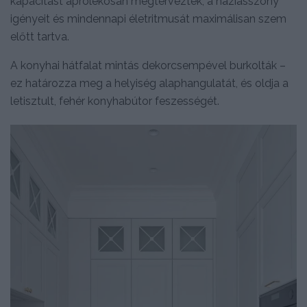
kapacitást aprólékosan megtervezték, a háziasszony
igényeit és mindennapi életritmusát maximálisan szem
előtt tartva.
A konyhai hátfalat mintás dekorcsempével burkolták –
ez határozza meg a helyiség alaphangulatát, és oldja a
letisztult, fehér konyhabútor feszességét.