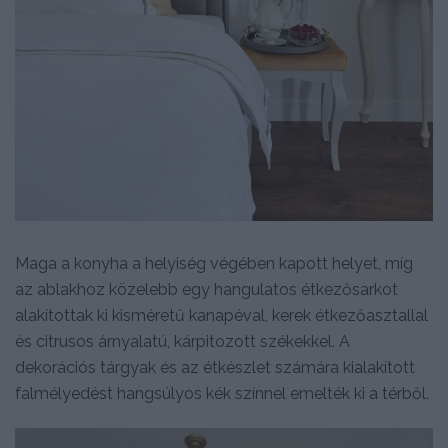
Maga a konyha a helyiség végében kapott helyet, míg
az ablakhoz közelebb egy hangulatos étkezősarkot
alakítottak ki kisméretű kanapéval, kerek étkezőasztallal
és citrusos árnyalatú, kárpitozott székekkel. A
dekorációs tárgyak és az étkészlet számára kialakított
falmélyedést hangsúlyos kék színnel emelték ki a térből.