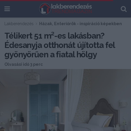
Lakberendezés
Házak, Enteriőrök - inspiráció képekben
Télikert 51 m²-es lakásban?
Édesanyja otthonát újította fel
gyönyörűen a fiatal hölgy
Olvasási idő 3 perc