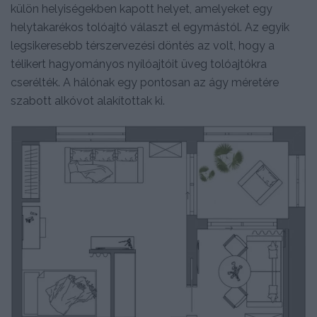
külön helyiségekben kapott helyet, amelyeket egy
helytakarékos tolóajtó választ el egymástól. Az egyik
legsikeresebb térszervezési döntés az volt, hogy a
télikert hagyományos nyílóajtóit üveg tolóajtókra
cserélték. A hálónak egy pontosan az ágy méretére
szabott alkóvot alakítottak ki.