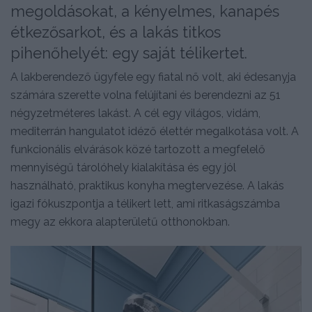
megoldásokat, a kényelmes, kanapés
étkezősarkot, és a lakás titkos
pihenőhelyét: egy saját télikertet.
A lakberendező ügyfele egy fiatal nő volt, aki édesanyja
számára szerette volna felújítani és berendezni az 51
négyzetméteres lakást. A cél egy világos, vidám,
mediterrán hangulatot idéző élettér megalkotása volt. A
funkcionális elvárások közé tartozott a megfelelő
mennyiségű tárolóhely kialakítása és egy jól
használható, praktikus konyha megtervezése. A lakás
igazi fókuszpontja a télikert lett, ami ritkaságszámba
megy az ekkora alapterületű otthonokban.