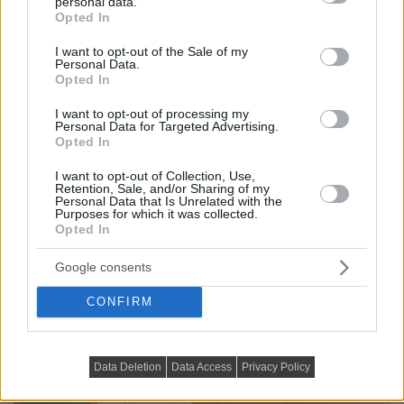
personal data.
grant or deny consent to Google and its third-party tags to
Opted In
use your data for below specified purposes in below Google
consent section.
I want to opt-out of the Sale of my
Personal Data.
Opted In
I want to opt-out of processing my
A falfülkében elhelyezett háló megjelenése kifejezetten
Personal Data for Targeted Advertising.
Opted In
romantikus: a falat citrommintás tapétával burkolták,
egyedi, ívelt ágytámlát választottak, az intimitást pedig
I want to opt-out of Collection, Use,
Retention, Sale, and/or Sharing of my
egy elegáns sötétítőfüggöny biztosítja.
Personal Data that Is Unrelated with the
Purposes for which it was collected.
Opted In
Google consents
CONFIRM
Data Deletion
Data Access
Privacy Policy