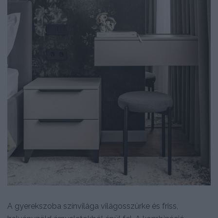
A gyerekszoba színvilága világosszürke és friss,