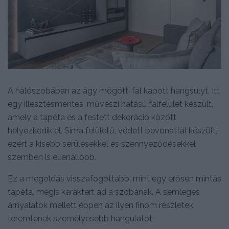
A hálószobában az ágy mögötti fal kapott hangsúlyt. Itt
egy illesztésmentes, művészi hatású falfelület készült,
amely a tapéta és a festett dekoráció között
helyezkedik el. Sima felületű, védett bevonattal készült,
ezért a kisebb sérülésekkel és szennyeződésekkel
szemben is ellenállóbb.
Ez a megoldás visszafogottabb, mint egy erősen mintás
tapéta, mégis karaktert ad a szobának. A semleges
árnyalatok mellett éppen az ilyen finom részletek
teremtenek személyesebb hangulatot.