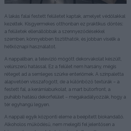
A lakás falai festett felületet kaptak, amelyet védőlakkal
kezeltek. Kisgyermekes otthonban ez praktikus döntés:
a felületek ellenállóbbak a szennyeződésekkel
szemben, könnyebben tisztíthatók, és jobban viselik a
hétköznapi használatot.
A nappaliban, a televízió mögött dekorvakolat készült,
velúrszerű hatással. Ez a felület nem harsány, mégis
réteget ad a semleges szürke enteriőrnek. A színpaletta
alapvetően visszafogott, de a különböző textúrák – a
festett fal, a kerámiaburkolat, a mart bútorfront, a
puhább hatású dekorfelület – megakadályozzák, hogy a
tér egyhangú legyen.
A nappali egyik központi eleme a beépített biokandalló.
Alkoholos működésű, nem melegíti fel jelentősen a