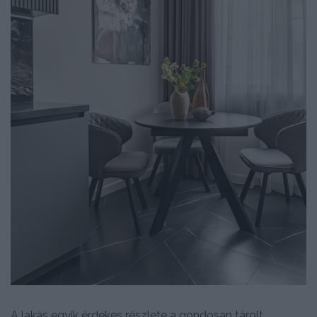
A lakás egyik érdekes részlete a gondosan tárolt