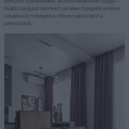
környező szerkezeteket, és nincs kellemetlen szaga –
inkább hangulati elemként van jelen: hidegebb estéken
vizuálisan is melegebbé, otthonosabbá teszi a
pihenőzónát.