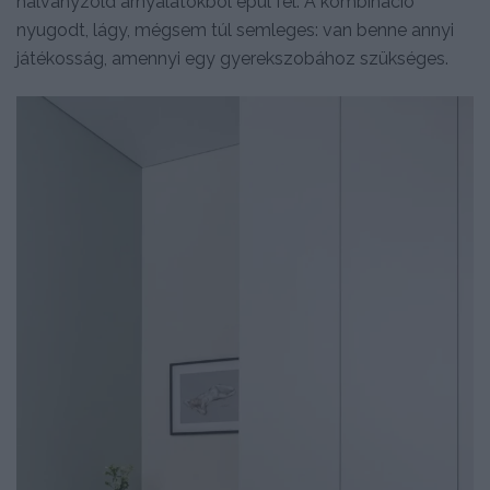
halványzöld árnyalatokból épül fel. A kombináció
nyugodt, lágy, mégsem túl semleges: van benne annyi
játékosság, amennyi egy gyerekszobához szükséges.