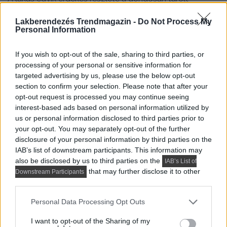
italgyűjtemény. A család ugyan nem fogyasztja ezeket
Lakberendezés Trendmagazin -
Do Not Process My
rendszeresen, a gyűjtemény mégis fontos személyes
Personal Information
elem, amelynek megfelelő elhelyezést kellett találni.
If you wish to opt-out of the sale, sharing to third parties, or
A konyhában két borhűtő kapott helyet: az egyik a
processing of your personal or sensitive information for
szigetbe építve, a másik a nappalihoz közelebb eső
targeted advertising by us, please use the below opt-out
zónában. Emellett a dolgozószobában is kialakítottak
section to confirm your selection. Please note that after your
opt-out request is processed you may continue seeing
egy tárolórészt, ahol a polcrendszer világítással és
interest-based ads based on personal information utilized by
megfelelő klimatikus körülményekkel támogatja a
us or personal information disclosed to third parties prior to
gyűjtemény elhelyezését.
your opt-out. You may separately opt-out of the further
disclosure of your personal information by third parties on the
IAB’s list of downstream participants. This information may
also be disclosed by us to third parties on the
IAB’s List of
that may further disclose it to other
Downstream Participants
third parties.
Please note that this website/app uses one or more Google
Personal Data Processing Opt Outs
services and may gather and store information including but
not limited to your visit or usage behaviour. You may click to
I want to opt-out of the Sharing of my