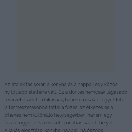
Az átalakítás során a konyha és a nappali egy közös,
nyitottabb élettérré vált. Ez a döntés nemcsak tágasabb
térérzetet adott a lakásnak, hanem a családi együttlétet
is természetesebbé tette: a főzés, az étkezés és a
pihenés nem különálló helyiségekben, hanem egy
összefüggő, jól szervezett zónában kapott helyet.
A lakás elosztása: konyha-nappali, hálószoba,