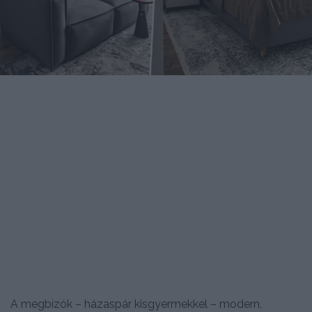
A megbízók – házaspár kisgyermekkel – modern,