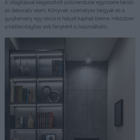
A világítással kiegészített polcrendszer egyszerre tároló
és dekoratív elem. Könyvek, személyes tárgyak és a
gyűjtemény egy része is helyet kaphat benne, miközben
a háttérvilágítás esti fényként is használható.