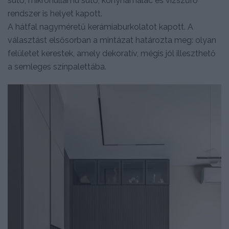
sütő, mikrohullámú sütő, konyhamalac és vízszűrő
rendszer is helyet kapott.
A hátfal nagyméretű kerámiaburkolatot kapott. A
választást elsősorban a mintázat határozta meg: olyan
felületet kerestek, amely dekoratív, mégis jól illeszthető
a semleges színpalettába.