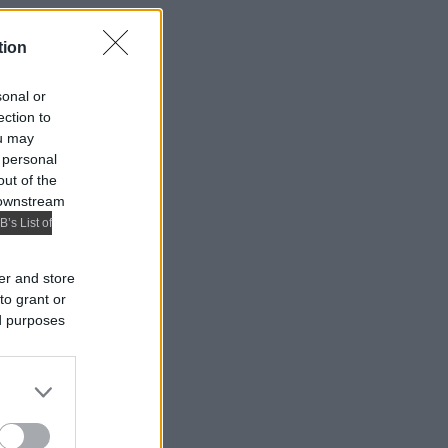
tion
sonal or
ection to
ou may
 personal
out of the
 downstream
B’s List of
er and store
to grant or
ed purposes