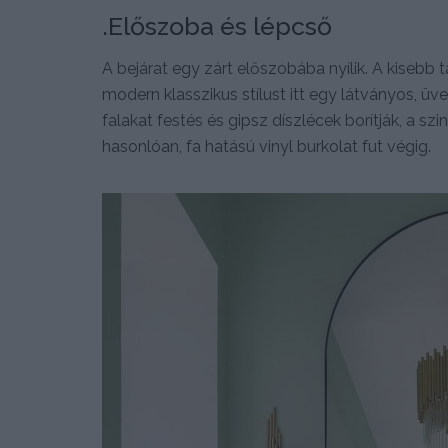
.Előszoba és lépcső
A bejárat egy zárt előszobába nyílik. A kisebb 
modern klasszikus stílust itt egy látványos, üv
falakat festés és gipsz díszlécek borítják, a 
hasonlóan, fa hatású vinyl burkolat fut végig.