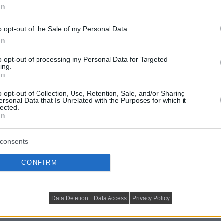
In
o opt-out of the Sale of my Personal Data.
In
to opt-out of processing my Personal Data for Targeted
ing.
In
o opt-out of Collection, Use, Retention, Sale, and/or Sharing
ersonal Data that Is Unrelated with the Purposes for which it
lected.
In
hogy az otthonuk legyen színes, és a fürdőszobákban
consents
használatát. A tervezés fő célja egy olyan otthon
CONFIRM
elem találkozik; egy olyan hely, ahol a család
 egy egyszerű és logikus tér kialakítására épült,
etviteléhez, miközben megőrzi a stílusos összképet és
Data Deletion
Data Access
Privacy Policy