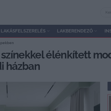
LAKÁSFELSZERELÉS
LAKBERENDEZŐ
IN
képekben
 színekkel élénkített mo
i házban