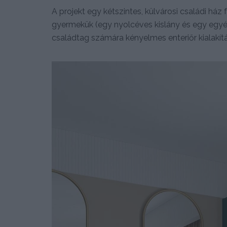
A projekt egy kétszintes, külvárosi családi ház f
gyermekük (egy nyolcéves kislány és egy egyév
családtag számára kényelmes enteriőr kialakítá