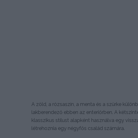
A zöld, a rózsaszín, a menta és a szürke külö
lakberendező ebben az enteriőrben. A kétszint
klasszikus stílust alapként használva egy vissz
létrehoznia egy négyfős család számára.