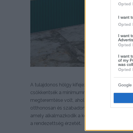
Opted 
I want t
Opted 
I want 
Advertis
Opted 
I want t
of my P
was col
Opted 
A tulajdonos hölgy kifejezett kívánsága volt, 
Google 
csökkentsék a minimumra a kerámia burkolatok 
megteremtése volt, ahol az esztétika és a kény
otthonosan és szabadon érzi magát. A koncepció
amely alkalmazkodik a kétgyermekes család él
a rendezettség érzetét.