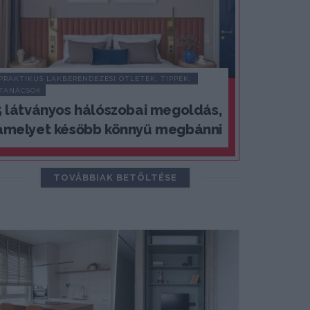
PRAKTIKUS LAKBERENDEZÉSI ÖTLETEK, TIPPEK, 
TANÁCSOK
5 látványos hálószobai megoldás,
amelyet később könnyű megbánni
TOVÁBBIAK BETÖLTÉSE