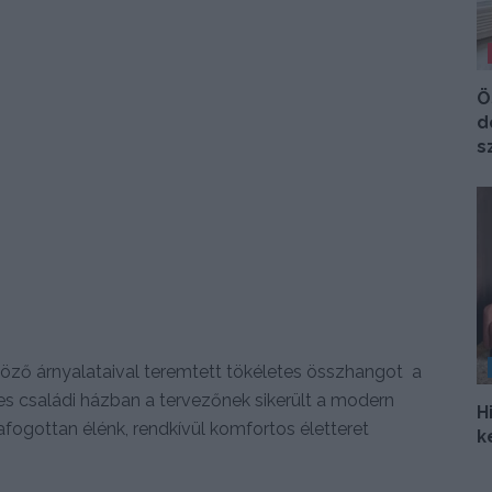
Ö
d
s
nböző árnyalataival teremtett tökéletes összhangot a
es családi házban a tervezőnek sikerült a modern
H
afogottan élénk, rendkívül komfortos életteret
k