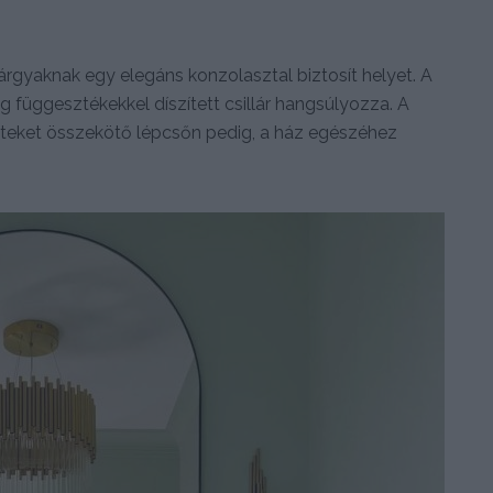
tárgyaknak egy elegáns konzolasztal biztosít helyet. A
eg függesztékekkel díszített csillár hangsúlyozza. A
szinteket összekötő lépcsőn pedig, a ház egészéhez