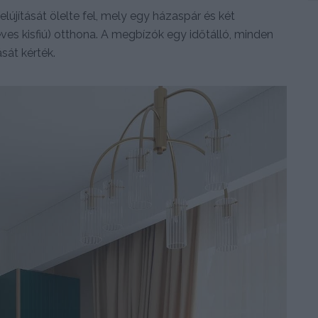
elújítását ölelte fel, mely egy házaspár és két
es kisfiú) otthona. A megbízók egy időtálló, minden
sát kérték.