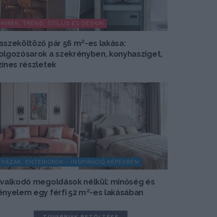
HÍREK, TREND, STÍLUS ÉS DESIGN
sszeköltöző pár 56 m²-es lakása:
olgozósarok a szekrényben, konyhasziget,
zínes részletek
HÁZAK, ENTERIŐRÖK - INSPIRÁCIÓ KÉPEKBEN
ivalkodó megoldások nélkül: minőség és
ényelem egy férfi 52 m²-es lakásában