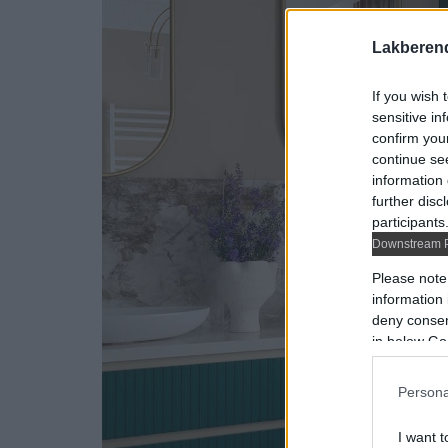
Lakberen
If you wish 
sensitive in
confirm you
continue se
information 
further disc
participants
Downstream P
Please note
information 
deny consent
in below Go
Persona
I want t