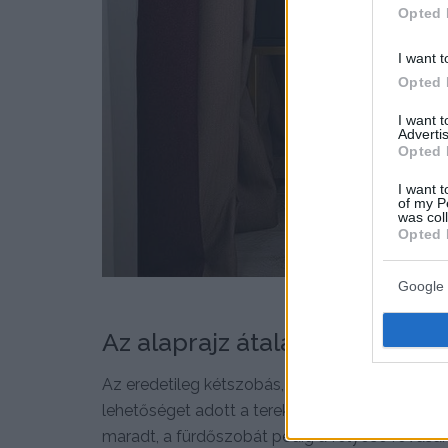
Opted 
I want t
Opted 
I want 
Advertis
Opted 
I want t
of my P
was col
Opted 
Google 
Az alaprajz átalakítása
Az eredetileg kétszobás, külön konyhás, lodzsás
lehetőséget adott a terek személyre szabására.
maradt, a fürdőszobát pedig a folyosó rovásá