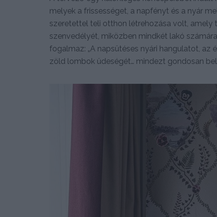
melyek a frissességet, a napfényt és a nyár mel
szeretettel teli otthon létrehozása volt, amely 
szenvedélyét, miközben mindkét lakó számára p
fogalmaz: „A napsütéses nyári hangulatot, az é
zöld lombok üdeségét… mindezt gondosan bele