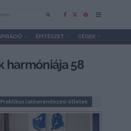
SPIRÁCIÓ
ÉPÍTÉSZET
CÉGEK
k harmóniája 58
Praktikus lakberendezési ötletek