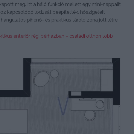
apott meg. Itt a háló funkció mellett egy mini-nappalit
hoz kapcsolódó lodzsát beépítették, hőszigetelt
hangulatos pihenő- és praktikus tároló zóna jött létre.
ktikus enteriőr régi bérházban – családi otthon több