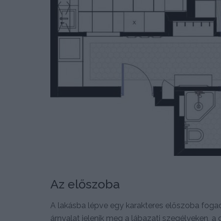
Az előszoba
A lakásba lépve egy karakteres előszoba fogad
árnyalat jelenik meg a lábazati szegélyeken, a 