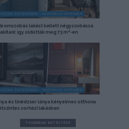
HÁZAK, ENTERIŐRÖK - INSPIRÁCIÓ KÉPEKBEN
áromszobás lakást kellett négyszobássá
lakítani: így oldották meg 73 m²-en
HÁZAK, ENTERIŐRÖK - INSPIRÁCIÓ KÉPEKBEN
nya és tinédzser lánya kényelmes otthona
étszintes sorházi lakásban
TOVÁBBIAK BETÖLTÉSE