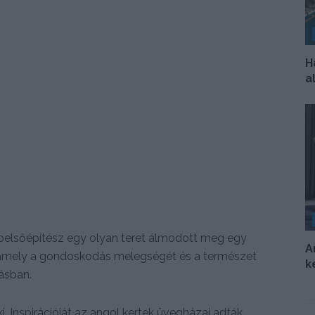
H
a
 belsőépítész egy olyan teret álmodott meg egy
A
amely a gondoskodás melegségét és a természet
k
kásban.
. Inspirációját az angol kertek üvegházai adták,