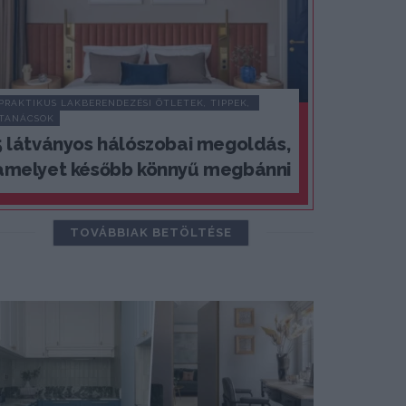
PRAKTIKUS LAKBERENDEZÉSI ÖTLETEK, TIPPEK, 
TANÁCSOK
5 látványos hálószobai megoldás,
amelyet később könnyű megbánni
TOVÁBBIAK BETÖLTÉSE