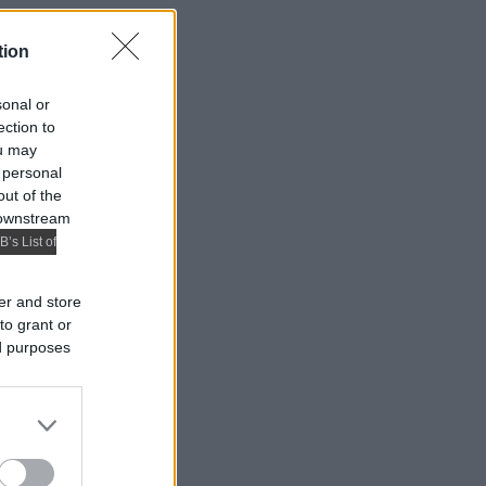
tion
sonal or
ection to
ou may
 personal
out of the
 downstream
B’s List of
er and store
to grant or
ed purposes