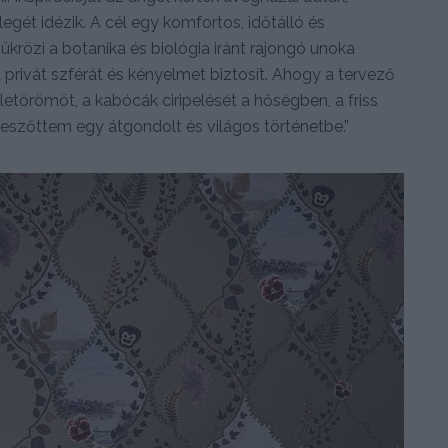
egét idézik. A cél egy komfortos, időtálló és
tükrözi a botanika és biológia iránt rajongó unoka
rivát szférát és kényelmet biztosít. Ahogy a tervező
letörömöt, a kabócák ciripelését a hőségben, a friss
szőttem egy átgondolt és világos történetbe.”