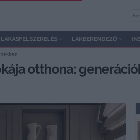
LAKÁSFELSZERELÉS
LAKBERENDEZŐ
IN
képekben
ája otthona: generáció