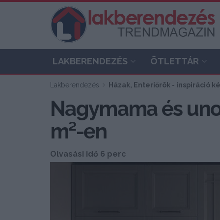
LAKBERENDEZÉS
ÖTLETTÁR
Lakberendezés
Házak, Enteriőrök - inspiráció 
Nagymama és unok
m²-en
Olvasási idő 6 perc