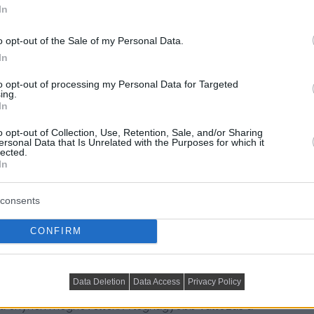
In
o opt-out of the Sale of my Personal Data.
In
to opt-out of processing my Personal Data for Targeted
ing.
In
o opt-out of Collection, Use, Retention, Sale, and/or Sharing
ersonal Data that Is Unrelated with the Purposes for which it
lected.
In
consents
CONFIRM
 lakást az építtető válaszfalak nélkül adta át, ami
Data Deletion
Data Access
Privacy Policy
 Az átalakítás során a konyha az eredeti helyén
ra enyhén megnövelték. A legnagyobb változás a