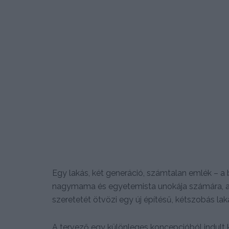
Egy lakás, két generáció, számtalan emlék – a
nagymama és egyetemista unokája számára, 
szeretetét ötvözi egy új építésű, kétszobás la
A tervező egy különleges koncepcióból indult ki