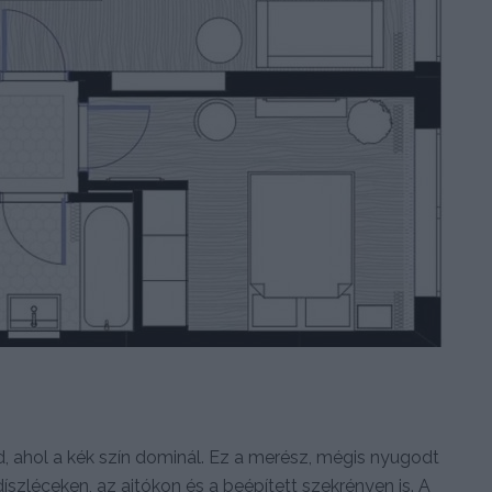
, ahol a kék szín dominál. Ez a merész, mégis nyugodt
díszléceken, az ajtókon és a beépített szekrényen is. A