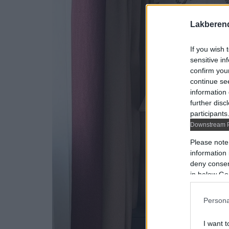
Lakberen
If you wish 
sensitive in
confirm you
continue se
information 
further disc
participants
Downstream P
Please note
information 
deny consent
in below Go
Persona
I want t