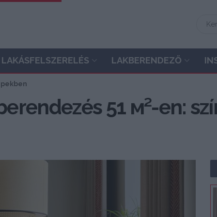
LAKÁSFELSZERELÉS
LAKBERENDEZŐ
IN
képekben
sberendezés 51 м²-en: sz