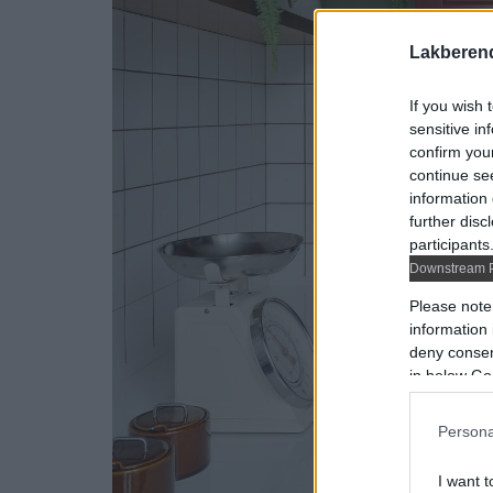
Lakberen
If you wish 
sensitive in
confirm you
continue se
information 
further disc
participants
Downstream P
Please note
information 
deny consent
in below Go
Persona
I want t