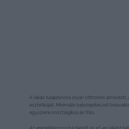
A lakás tulajdonosa olyan otthonról álmodott,
esztétikáját. Minimális belsőépítészeti beavatk
egyszerre nosztalgikus és friss.
Az eredetileg rosszul tagolt, 51 м²-es lakást te