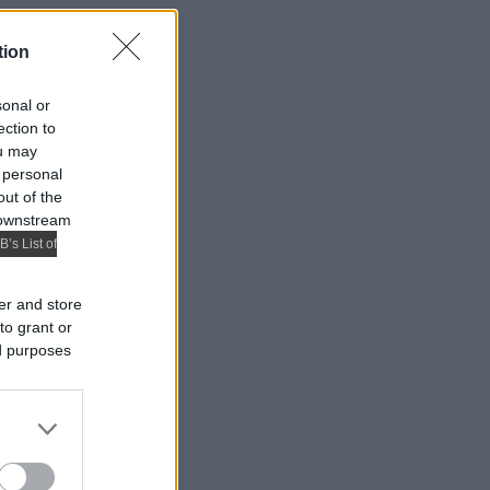
tion
sonal or
ection to
ou may
 personal
out of the
 downstream
B’s List of
er and store
to grant or
ed purposes