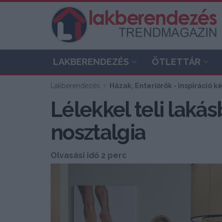
LAKBERENDEZÉS
ÖTLETTÁR
Lakberendezés
Házak, Enteriőrök - inspiráció 
Lélekkel teli laká
nosztalgia
Olvasási idő 2 perc