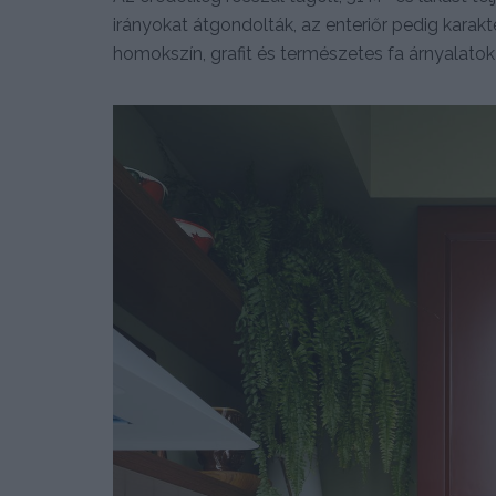
irányokat átgondolták, az enteriőr pedig karakt
homokszín, grafit és természetes fa árnyalatok (s