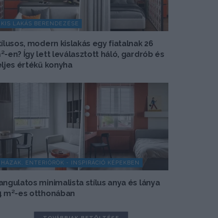
KIS LAKÁS BERENDEZÉSE
tílusos, modern kislakás egy fiatalnak 26
²-en? Így lett leválasztott háló, gardrób és
eljes értékű konyha
HÁZAK, ENTERIŐRÖK - INSPIRÁCIÓ KÉPEKBEN
angulatos minimalista stílus anya és lánya
4 m²-es otthonában