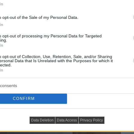
In
o opt-out of the Sale of my Personal Data.
In
to opt-out of processing my Personal Data for Targeted
ing.
In
o opt-out of Collection, Use, Retention, Sale, and/or Sharing
kitolja a teret, a tükör és az egyszerű bútorok
ersonal Data that Is Unrelated with the Purposes for which it
lected.
utal a konyha színvilágára.
In
consents
CONFIRM
Data Deletion
Data Access
Privacy Policy