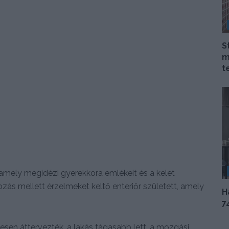
S
m
t
 amely megidézi gyerekkora emlékeit és a kelet
ozás mellett érzelmeket keltő enteriőr született, amely
H
7
ljesen áttervezték, a lakás tágasabb lett, a mozgási