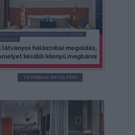
PRAKTIKUS LAKBERENDEZÉSI ÖTLETEK, TIPPEK, 
TANÁCSOK
5 látványos hálószobai megoldás,
amelyet később könnyű megbánni
TOVÁBBIAK BETÖLTÉSE