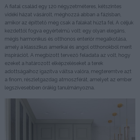
A fiatal család egy 120 négyzetméteres, kétszintes
vidéki házat vásárolt, méghozzá abban a fázisban,
amikor az építtető még csak a falakat húzta fel. A céljuk
kezdettől fogva egyértelmű volt: egy olyan elegáns,
mégis harmonikus és otthonos enteriőr megalkotása,
amely a klasszikus amerikai és angol otthonokból merít
inspirációt. A megbízott tervező feladata az volt, hogy
ezeket a határozott elképzeléseket a terek
adottságaihoz igazítva váltsa valóra, megteremtve azt
a finom, részletgazdag atmoszférát, amelyet az ember
legszívesebben órákig tanulmányozna.