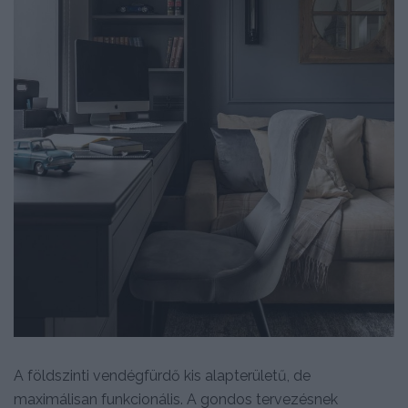
A földszinti vendégfürdő kis alapterületű, de
maximálisan funkcionális. A gondos tervezésnek