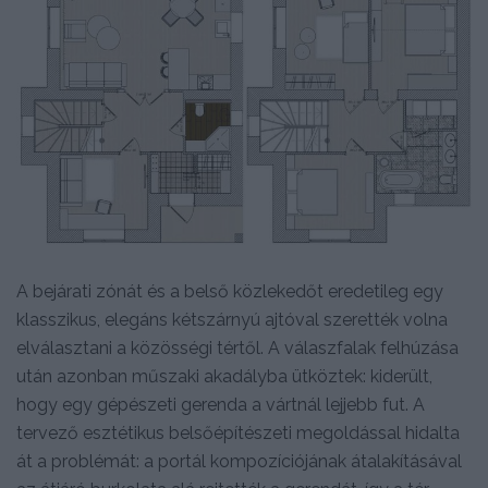
A bejárati zónát és a belső közlekedőt eredetileg egy
klasszikus, elegáns kétszárnyú ajtóval szerették volna
elválasztani a közösségi tértől. A válaszfalak felhúzása
után azonban műszaki akadályba ütköztek: kiderült,
hogy egy gépészeti gerenda a vártnál lejjebb fut. A
tervező esztétikus belsőépítészeti megoldással hidalta
át a problémát: a portál kompozíciójának átalakításával