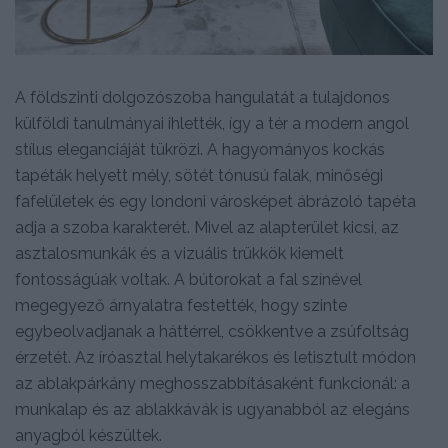
A földszinti dolgozószoba hangulatát a tulajdonos
külföldi tanulmányai ihlették, így a tér a modern angol
stílus eleganciáját tükrözi. A hagyományos kockás
tapéták helyett mély, sötét tónusú falak, minőségi
fafelületek és egy londoni városképet ábrázoló tapéta
adja a szoba karakterét. Mivel az alapterület kicsi, az
asztalosmunkák és a vizuális trükkök kiemelt
fontosságúak voltak. A bútorokat a fal színével
megegyező árnyalatra festették, hogy szinte
egybeolvadjanak a háttérrel, csökkentve a zsúfoltság
érzetét. Az íróasztal helytakarékos és letisztult módon
az ablakpárkány meghosszabbításaként funkcionál: a
munkalap és az ablakkávák is ugyanabból az elegáns
anyagból készültek.