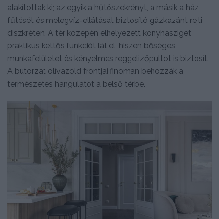
alakítottak ki; az egyik a hűtőszekrényt, a másik a ház
fűtését és melegvíz-ellátását biztosító gázkazánt rejti
diszkréten. A tér közepén elhelyezett konyhasziget
praktikus kettős funkciót lát el, hiszen bőséges
munkafelületet és kényelmes reggelizőpultot is biztosít.
A bútorzat olívazöld frontjai finoman behozzák a
természetes hangulatot a belső térbe.