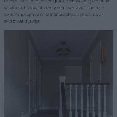
teljes szélességében végigfutó, mennyezetig érő puha
kárpitozott falpanel, amely nemcsak vizuálisan teszi
luxus minőségűvé és otthonosabbá a szobát, de az
akusztikát is javítja.