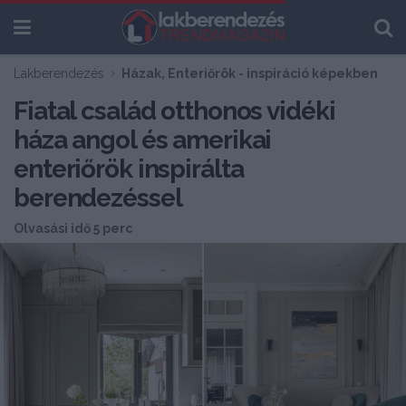
Lakberendezés
Házak, Enteriőrök - inspiráció képekben
Fiatal család otthonos vidéki
háza angol és amerikai
enteriőrök inspirálta
berendezéssel
Olvasási idő 5 perc