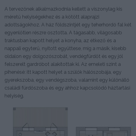
A tervezőnek alkalmazkodnia kellett a viszonylag kis
méretű helyiségekhez és a kötött alaprajzi
adottságokhoz. A ház földszintjét egy teherhordó fal két
egyenlőtlen részre osztotta. A tágasabb, világosabb
traktusban kapott helyet a konyha, az étkező és a
nappali egyterű, nyitott együttese, míg a másik, kisebb
oldalon egy dolgozószobát, vendégfürdőt és egy jól
felszerelt gardróbot alakítottak ki. Az emeleti szint a
pihenésé: itt kapott helyet a szülők hálószobája, egy
gyerekszoba, egy vendégszoba, valamint egy különálló
családi fürdőszoba és egy ahhoz kapcsolódó háztartási
helyiség.