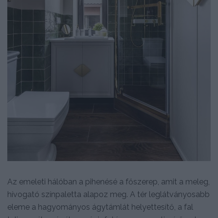
Az emeleti hálóban a pihenésé a főszerep, amit a meleg,
hívogató színpaletta alapoz meg. A tér leglátványosabb
eleme a hagyományos ágytámlát helyettesítő, a fal