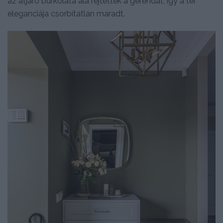
az átjáró burkolata alá rejtették a gerendát, így a tér
eleganciája csorbítatlan maradt.