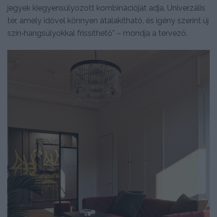
jegyek kiegyensúlyozott kombinációját adja. Univerzális
tér, amely idővel könnyen átalakítható, és igény szerint új
szín‑hangsúlyokkal frissíthető” – mondja a tervező.