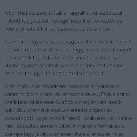
A konyhát összenyitották a nappalival, étkezőasztal
helyett függesztett, „lebegő” bárpultot terveztek: ez
könnyed hatást kelt és szabadabbá teszi a teret.
Az enteriőr egyik fő sajátossága a stílusok keveredése. A
betonfal mellett kristálycsillár függ, a klasszikus kanapét
ipari elemek fogják közre. A konyhai zóna vizuálisan
különálló, mert az oldalfalak és a mennyezet azonos
színt kaptak, így a tér központi elemévé vált.
A tér grafikus és monokróm, borvörös árnyalatokkal,
valamint finom bronz‑ és réz részletekkel. „Ezek a színek
szerintem tökéletesen tükrözik a megrendelő kreatív,
sokoldalú személyiségét. Az enteriőr szigorú és
visszafogott, ugyanakkor kifejező, karakteres; van benne
némi brutalitás, de nem túlzó. A markáns formák és a
csempe lágy, játékos ornamentikája a férfias és nőies