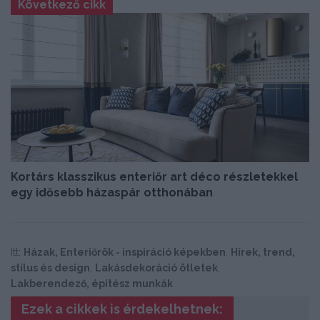
Következő cikk
Kortárs klasszikus enteriőr art déco részletekkel
egy idősebb házaspár otthonában
Itt:
Házak, Enteriőrök - inspiráció képekben
,
Hírek, trend,
stílus és design
,
Lakásdekoráció ötletek
,
Lakberendező, építész munkák
Ezek a cikkek is érdekelhetnek: