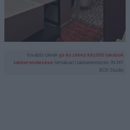
további cikkek
50 és 100n2 közötti lakások
lakberendezése
témában | lakberendezés: IN MY
BOX Studio