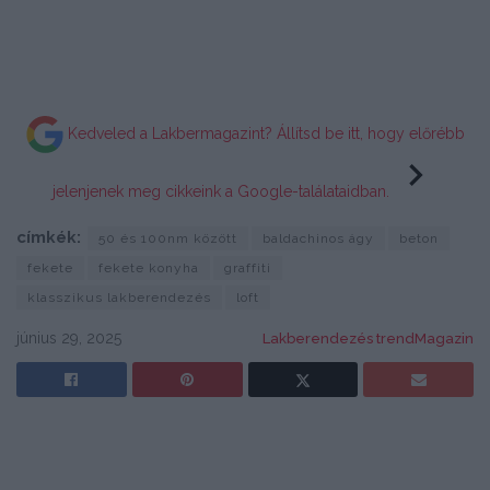
Kedveled a Lakbermagazint? Állítsd be itt, hogy előrébb
jelenjenek meg cikkeink a Google-találataidban.
címkék:
50 és 100nm között
baldachinos ágy
beton
fekete
fekete konyha
graffiti
klasszikus lakberendezés
loft
június 29, 2025
Lakberendezés trendMagazin