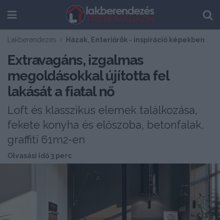
Lakberendezés
Házak, Enteriőrök - inspiráció képekben
Extravagáns, izgalmas
megoldásokkal újította fel
lakását a fiatal nő
Loft és klasszikus elemek találkozása,
fekete konyha és előszoba, betonfalak,
graffiti 61m2-en
Olvasási idő 3 perc