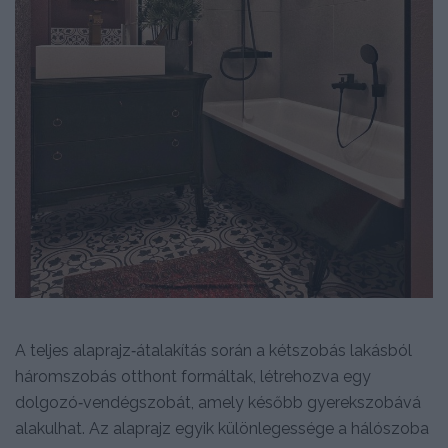
A teljes alaprajz‑átalakítás során a kétszobás lakásból
háromszobás otthont formáltak, létrehozva egy
dolgozó‑vendégszobát, amely később gyerekszobává
alakulhat. Az alaprajz egyik különlegessége a hálószoba