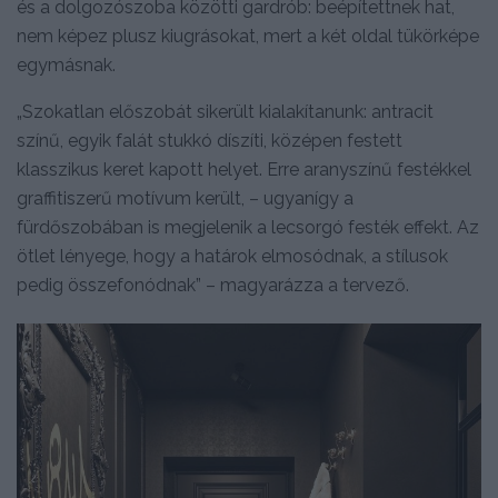
és a dolgozószoba közötti gardrób: beépítettnek hat,
nem képez plusz kiugrásokat, mert a két oldal tükörképe
egymásnak.
„Szokatlan előszobát sikerült kialakítanunk: antracit
színű, egyik falát stukkó díszíti, középen festett
klasszikus keret kapott helyet. Erre aranyszínű festékkel
graffitiszerű motívum került, – ugyanígy a
fürdőszobában is megjelenik a lecsorgó festék effekt. Az
ötlet lényege, hogy a határok elmosódnak, a stílusok
pedig összefonódnak” – magyarázza a tervező.