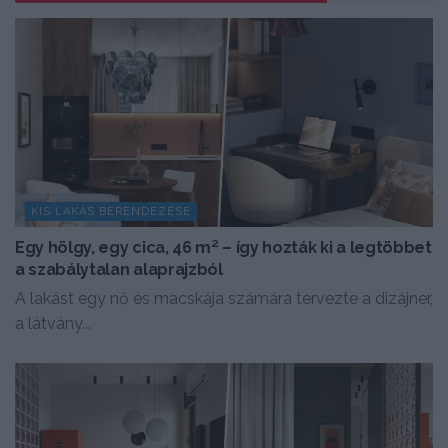
KIS LAKÁS BERENDEZÉSE
Egy hölgy, egy cica, 46 m² – így hozták ki a legtöbbet
a szabálytalan alaprajzból
A lakást egy nő és macskája számára tervezte a dizájner,
a látvány...