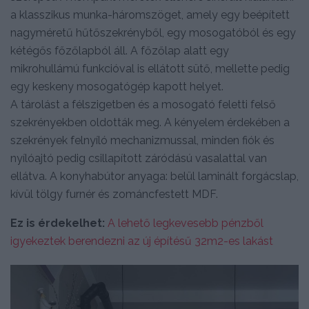
a klasszikus munka-háromszöget, amely egy beépített
nagyméretű hűtőszekrényből, egy mosogatóból és egy
kétégős főzőlapból áll. A főzőlap alatt egy
mikrohullámú funkcióval is ellátott sütő, mellette pedig
egy keskeny mosogatógép kapott helyet.
A tárolást a félszigetben és a mosogató feletti felső
szekrényekben oldották meg. A kényelem érdekében a
szekrények felnyíló mechanizmussal, minden fiók és
nyílóajtó pedig csillapított záródású vasalattal van
ellátva. A konyhabútor anyaga: belül laminált forgácslap,
kívül tölgy furnér és zománcfestett MDF.
Ez is érdekelhet:
A lehető legkevesebb pénzből
igyekeztek berendezni az új építésű 32m2-es lakást