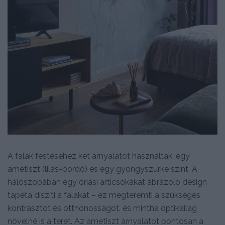
A falak festéséhez két árnyalatot használtak: egy
ametiszt (lilás-bordó) és egy gyöngyszürke színt. A
hálószobában egy óriási articsókákat ábrázoló design
tapéta díszíti a falakat – ez megteremti a szükséges
kontrasztot és otthonosságot, és mintha optikailag
növelné is a teret. Az ametiszt árnyalatot pontosan a