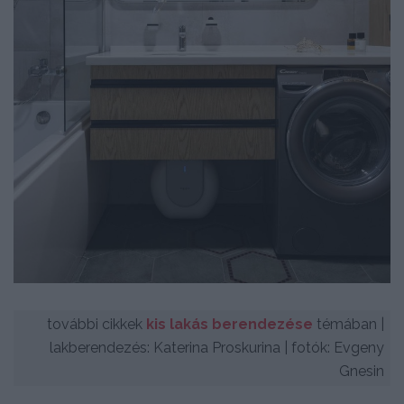
további cikkek
kis lakás berendezése
témában |
lakberendezés: Katerina Proskurina | fotók: Evgeny
Gnesin