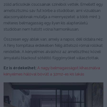
zöld articsókák csúcsainak színéből vették. Emellett egy
ametisztszínű sáv fut körbe a stúdióban, ami vizuálisan
alacsonyabbnak mutatja a mennyezetet: a több mint 3
méteres belmagasság egy ilyen kis alapterületű
stúdióban nem hatott volna harmonikusan.
Összesen egy ablak van, amely a napos, déli oldalra néz.
A fény tompítása érdekében félig áttetsző római rolókat
rendeltek. A kényelmes alváshoz az ametiszthez közeli
árnyalatú blackout sötétítő függönyöket választottak.
Ez is érdekelhet:
A nagy belmagasságot kihasználva
kényelmes hálóval bővült a 32m2-es kis lakás