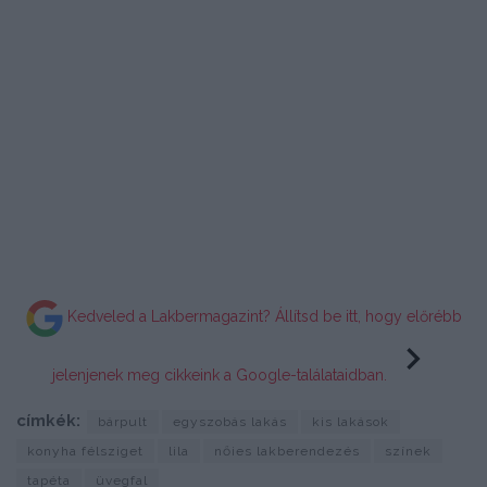
Kedveled a Lakbermagazint? Állítsd be itt, hogy előrébb
jelenjenek meg cikkeink a Google-találataidban.
címkék:
bárpult
egyszobás lakás
kis lakások
konyha félsziget
lila
nőies lakberendezés
színek
tapéta
üvegfal