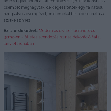
amely ugyanabból a furnérból készült, mint a konyha. A
csempét meghagyták, de kiegészítették egy fa hatású
hangsúlyos csempével, ami remekül illik a betonhatású
szürke színhez.
Ez is érdekelhet:
Modern és divatos berendezés
32m2-en – ötletes elrendezés, színes dekoráció fiatal
lány otthonában