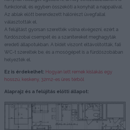
funkcionál, és egyben összeköti a konyhát a nappalival.
Az ablak előtt berendezett hálórészt üvegfallal
választották el.
A felújítást gyorsan szerették volna elvégezni, ezért a
fürdőszobai csempét és a szanitereket meghagyták
eredeti állapotukban. A bidét viszont eltávolították, fali
WC-t szereltek be, és a mosógépet is a fürdőszobában
helyezték el.
Ez is érdekelhet:
Hogyan lett remek kislakás egy
hosszú, keskeny, 32m2-es üres térből
Alaprajz és a felújítás előtti állapot: