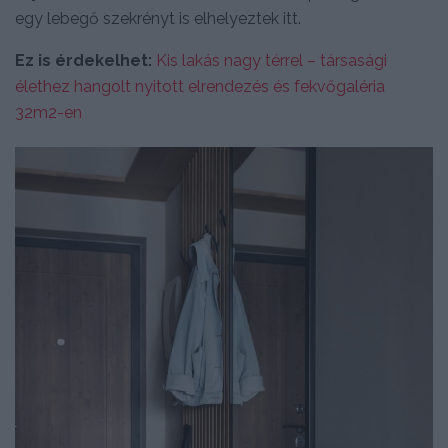
egy lebegő szekrényt is elhelyeztek itt.
Ez is érdekelhet:
Kis lakás nagy térrel – társasági
élethez hangolt nyitott elrendezés és fekvőgaléria
32m2-en