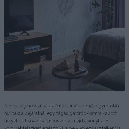
A helyiség hosszúkás, a funkcionális zónák egymásból
nyílnak: a bejáratnál egy tágas gardrób-kamra kapott
helyet, ezt követi a fürdőszoba, majd a konyha. A
konyhát félsziget egészíti ki, amely étkezőasztalként is