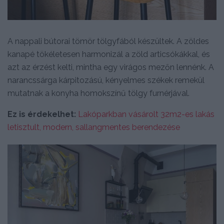
A nappali bútorai tömör tölgyfából készültek. A zöldes
kanapé tökéletesen harmonizál a zöld articsókákkal, és
azt az érzést kelti, mintha egy virágos mezőn lennénk. A
narancssárga kárpitozású, kényelmes székek remekül
mutatnak a konyha homokszínű tölgy furnérjával.
Ez is érdekelhet:
Lakóparkban vásárolt 32m2-es lakás
letisztult, modern, sallangmentes berendezése