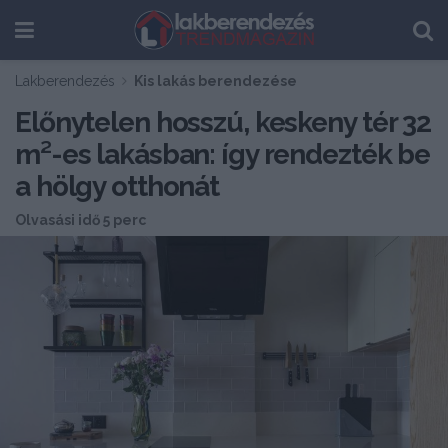
Lakberendezés
Kis lakás berendezése
Előnytelen hosszú, keskeny tér 32
m²-es lakásban: így rendezték be
a hölgy otthonát
Olvasási idő 5 perc