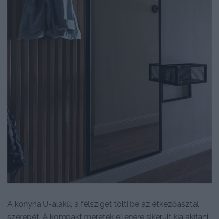
A konyha U-alakú, a félsziget tölti be az étkezőasztal
szerepét. A kompakt méretek ellenére sikerült kialakítani