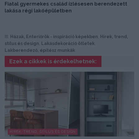
Fiatal gyermekes család ízlésesen berendezett
lakása régi lakóépületben
Itt:
Házak, Enteriőrök - inspiráció képekben
,
Hírek, trend,
stílus és design
,
Lakásdekoráció ötletek
,
Lakberendező, építész munkák
Ezek a cikkek is érdekelhetnek:
HÍREK, TREND, STÍLUS ÉS DESIGN