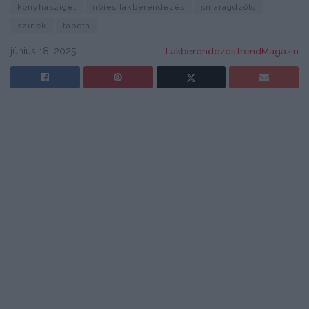
konyhasziget
nőies lakberendezés
smaragdzöld
színek
tapéta
június 18, 2025
Lakberendezés trendMagazin