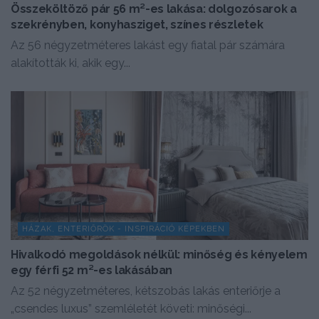
Összeköltöző pár 56 m²-es lakása: dolgozósarok a
szekrényben, konyhasziget, színes részletek
Az 56 négyzetméteres lakást egy fiatal pár számára
alakították ki, akik egy...
HÁZAK, ENTERIŐRÖK - INSPIRÁCIÓ KÉPEKBEN
Hivalkodó megoldások nélkül: minőség és kényelem
egy férfi 52 m²-es lakásában
Az 52 négyzetméteres, kétszobás lakás enteriőrje a
„csendes luxus” szemléletét követi: minőségi...