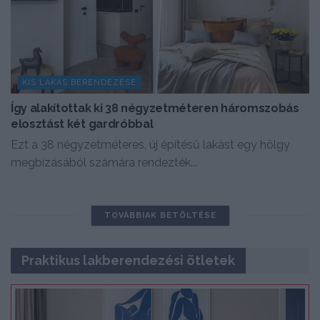
KIS LAKÁS BERENDEZÉSE
Így alakítottak ki 38 négyzetméteren háromszobás
elosztást két gardróbbal
Ezt a 38 négyzetméteres, új építésű lakást egy hölgy
megbízásából számára rendezték...
TOVÁBBIAK BETÖLTÉSE
Praktikus lakberendezési ötletek