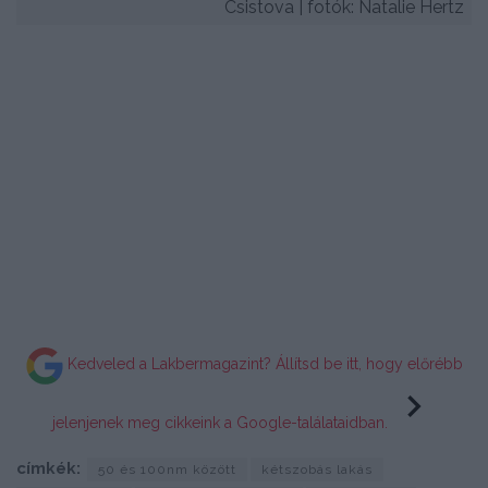
Csistova | fotók: Natalie Hertz
Kedveled a Lakbermagazint? Állítsd be itt, hogy előrébb
jelenjenek meg cikkeink a Google-találataidban.
címkék:
50 és 100nm között
kétszobás lakás