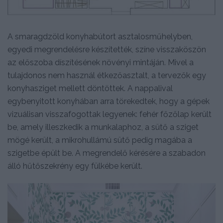
A smaragdzöld konyhabútort asztalosműhelyben,
egyedi megrendelésre készítették, színe visszaköszön
az előszoba díszítésének növényi mintáján. Mivel a
tulajdonos nem használ étkezőasztalt, a tervezők egy
konyhasziget mellett döntöttek. A nappalival
egybenyitott konyhában arra törekedtek, hogy a gépek
vizuálisan visszafogottak legyenek: fehér főzőlap került
be, amely illeszkedik a munkalaphoz, a sütő a sziget
mögé került, a mikrohullámú sütő pedig magába a
szigetbe épült be. A megrendelő kérésére a szabadon
álló hűtőszekrény egy fülkébe került.