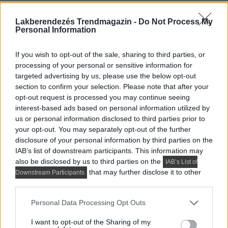
A hálószoba hangulatát egy kert látványa ihlette: az
Lakberendezés Trendmagazin -
Do Not Process My
Personal Information
akvarell falfestés impresszionista festményeket idéz, a
csillár formája és színe a lombokra emlékeztet, az
If you wish to opt-out of the sale, sharing to third parties, or
asztali lámpák pedig ritka virágokra hasonlítanak,
processing of your personal or sensitive information for
kiegészítve a kompozíciót.
targeted advertising by us, please use the below opt-out
section to confirm your selection. Please note that after your
opt-out request is processed you may continue seeing
interest-based ads based on personal information utilized by
us or personal information disclosed to third parties prior to
your opt-out. You may separately opt-out of the further
disclosure of your personal information by third parties on the
IAB’s list of downstream participants. This information may
also be disclosed by us to third parties on the
IAB’s List of
that may further disclose it to other
Downstream Participants
third parties.
Please note that this website/app uses one or more Google
Personal Data Processing Opt Outs
services and may gather and store information including but
not limited to your visit or usage behaviour. You may click to
I want to opt-out of the Sharing of my