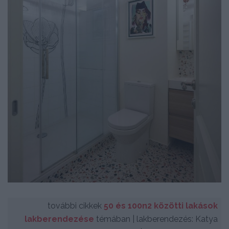
további cikkek
50 és 100n2 közötti lakások
lakberendezése
témában | lakberendezés: Katya