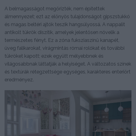
A belmagasságot megőrizték, nem építettek
álmennyezet; ezt az előnyös tulajdonságot gipszstukkó
és magas beltéri ajtók teszik hangsúlyossá. A nappalit
antikolt tükrök díszítik, amelyek jelentősen növelik a
természetes fényt. Ez a zóna fuksziaszínű kanapét,
üveg falikarokat, virágmintás római rolókat és további
tükröket kapott; ezek együtt mélyebbnek és
világosabbnak láttatják a helyiséget. A változatos színek
és textúrák rétegzettsége egységes, karakteres enteriőrt
eredményez.