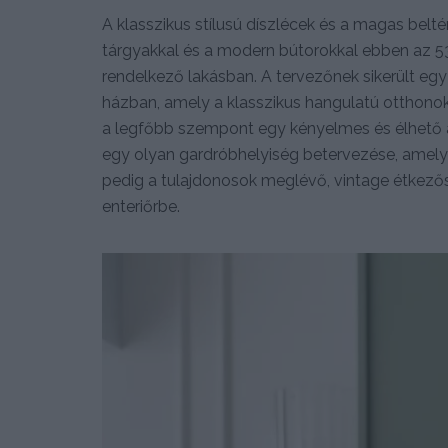
A klasszikus stílusú díszlécek és a magas belt
tárgyakkal és a modern bútorokkal ebben az 5
rendelkező lakásban. A tervezőnek sikerült egy
házban, amely a klasszikus hangulatú otthonok
a legfőbb szempont egy kényelmes és élhető alap
egy olyan gardróbhelyiség betervezése, amely e
pedig a tulajdonosok meglévő, vintage étkezősz
enteriőrbe.