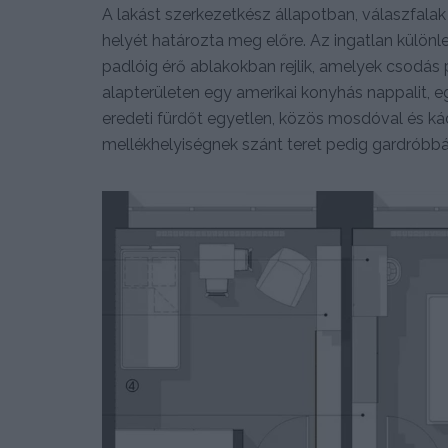
A lakást szerkezetkész állapotban, válaszfalak 
helyét határozta meg előre. Az ingatlan külön
padlóig érő ablakokban rejlik, amelyek csodá
alapterületen egy amerikai konyhás nappalit, e
eredeti fürdőt egyetlen, közös mosdóval és kád
mellékhelyiségnek szánt teret pedig gardróbbá 