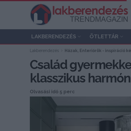
LAKBERENDEZÉS
ÖTLETTÁR
Lakberendezés
Házak, Enteriőrök - inspiráció 
Család gyermekkel
klasszikus harmón
Olvasási idő 5 perc