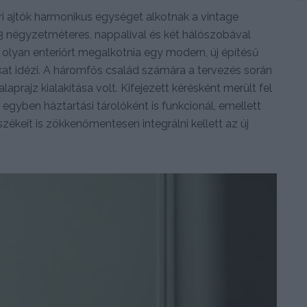
éri ajtók harmonikus egységet alkotnak a vintage
3 négyzetméteres, nappalival és két hálószobával
 olyan enteriőrt megalkotnia egy modern, új építésű
at idézi. A háromfős család számára a tervezés során
rajz kialakítása volt. Kifejezett kérésként merült fel
gyben háztartási tárolóként is funkcionál, emellett
ékeit is zökkenőmentesen integrálni kellett az új