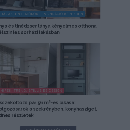
HÁZAK, ENTERIŐRÖK - INSPIRÁCIÓ KÉPEKBEN
nya és tinédzser lánya kényelmes otthona
étszintes sorházi lakásban
HÍREK, TREND, STÍLUS ÉS DESIGN
sszeköltöző pár 56 m²-es lakása:
olgozósarok a szekrényben, konyhasziget,
zínes részletek