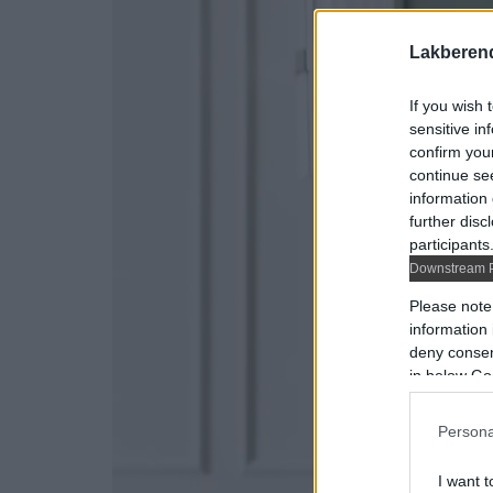
Lakberen
If you wish 
sensitive in
confirm you
continue se
information 
further disc
participants
Downstream P
Please note
information 
deny consent
in below Go
Persona
I want t