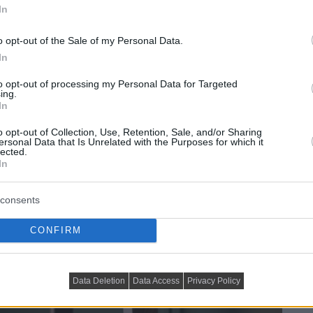
In
o opt-out of the Sale of my Personal Data.
In
to opt-out of processing my Personal Data for Targeted
ing.
In
o opt-out of Collection, Use, Retention, Sale, and/or Sharing
ersonal Data that Is Unrelated with the Purposes for which it
lected.
In
consents
CONFIRM
Data Deletion
Data Access
Privacy Policy