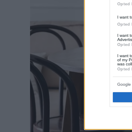
Opted 
I want t
Opted 
I want 
Advertis
Opted 
I want t
of my P
was col
Opted 
Google 