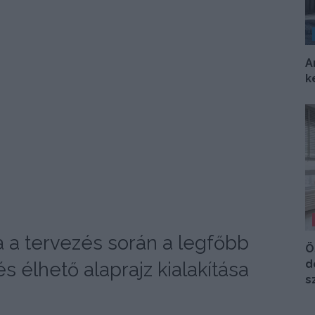
A
k
 a tervezés során a legfőbb
Ö
d
élhető alaprajz kialakítása
s