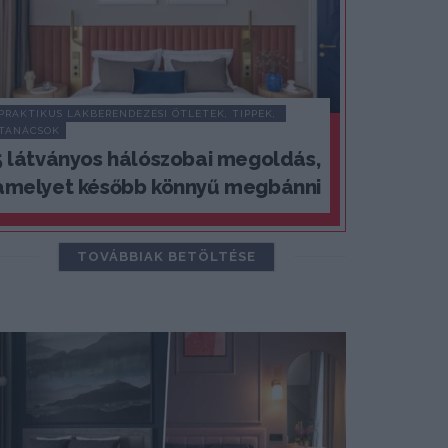
PRAKTIKUS LAKBERENDEZÉSI ÖTLETEK, TIPPEK, 
TANÁCSOK
5 látványos hálószobai megoldás,
amelyet később könnyű megbánni
TOVÁBBIAK BETÖLTÉSE