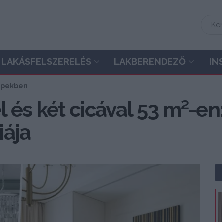
LAKÁSFELSZERELÉS
LAKBERENDEZŐ
IN
képekben
 és két cicával 53 m²-en
iája