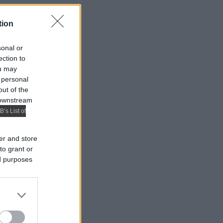
tion
sonal or
ection to
ou may
 personal
out of the
 downstream
B’s List of
er and store
to grant or
ed purposes