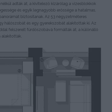
nélkül adták át, a kivitelező kizárólag a vizesblokkok
legessége és egyik legnagyobb erőssége a hatalmas,
s panorámát biztosítanak. Az 53 négyzetméteres
gy hálószobát és egy gyerekszobát alakítottak ki. Az
dal felszerelt fürdőszobává formálták át, a különálló
alakították.