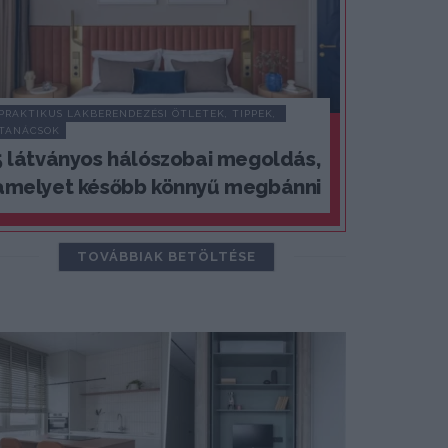
PRAKTIKUS LAKBERENDEZÉSI ÖTLETEK, TIPPEK, 
TANÁCSOK
5 látványos hálószobai megoldás,
amelyet később könnyű megbánni
TOVÁBBIAK BETÖLTÉSE