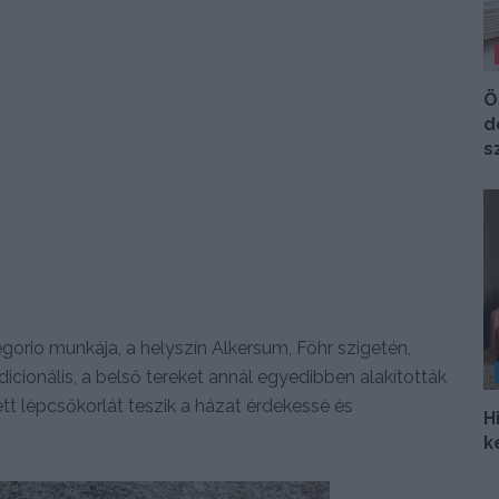
Ö
d
s
gorio munkája, a helyszín Alkersum, Föhr szigetén,
cionális, a belső tereket annál egyedibben alakították
tett lépcsőkorlát teszik a házat érdekessé és
H
k