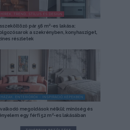
HÍREK, TREND, STÍLUS ÉS DESIGN
sszeköltöző pár 56 m²-es lakása:
olgozósarok a szekrényben, konyhasziget,
zínes részletek
HÁZAK, ENTERIŐRÖK - INSPIRÁCIÓ KÉPEKBEN
ivalkodó megoldások nélkül: minőség és
ényelem egy férfi 52 m²-es lakásában