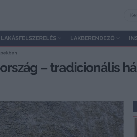
LAKÁSFELSZERELÉS
LAKBERENDEZŐ
IN
képekben
rszág – tradicionális há