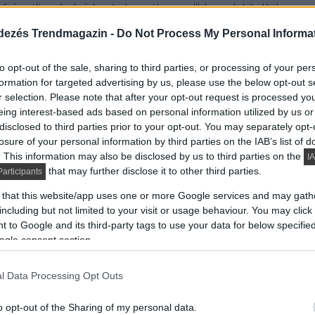
cionális, a belső tereket annál egyedibben alakították
tett lépcsőkorlát teszik a házat érdekessé és
dezés Trendmagazin -
Do Not Process My Personal Informa
to opt-out of the sale, sharing to third parties, or processing of your per
olására használt melléképületét alakították át, a fa
formation for targeted advertising by us, please use the below opt-out s
r selection. Please note that after your opt-out request is processed y
, egyenként kézzel készített kör alakú lyukkal dekorált
eing interest-based ads based on personal information utilized by us or
 rengeteg kezelt fenyőfát építettek be.
disclosed to third parties prior to your opt-out. You may separately opt-
losure of your personal information by third parties on the IAB’s list of
. This information may also be disclosed by us to third parties on the
IA
that may further disclose it to other third parties.
articipants
 that this website/app uses one or more Google services and may gath
including but not limited to your visit or usage behaviour. You may click 
 to Google and its third-party tags to use your data for below specifi
ogle consent section.
l Data Processing Opt Outs
o opt-out of the Sharing of my personal data.