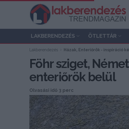
LAKBERENDEZÉS
ÖTLETTÁR
Lakberendezés
Házak, Enteriőrök - inspiráció 
Föhr sziget, Németo
enteriőrök belül
Olvasási idő 3 perc