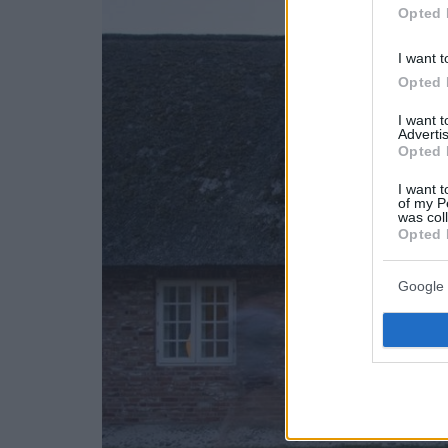
Opted 
I want t
Opted 
I want 
Advertis
Opted 
I want t
of my P
was col
Opted 
Google 