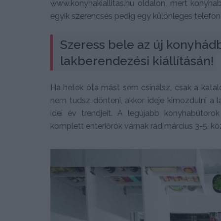
www.konyhakiallitas.hu oldalon, mert konyh
egyik szerencsés pedig egy különleges telefon
Szeress bele az új konyhádb
lakberendezési kiállításán!
Ha hetek óta mást sem csinálsz, csak a katal
nem tudsz dönteni, akkor ideje kimozdulni a 
idei év trendjeit. A legújabb konyhabútoro
komplett enteriőrök várnak rád március 3-5. k