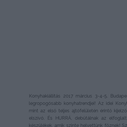
Konyhakiállítás 2017 március 3-4-5. Budap
legropogósabb konyhatrendjei! Az idei Kony
mint az első teljes ajtófelületén érintő ki
elszívó. És HURRÁ, debütálnak az elfoglal
készülékek, amik szinte helyettünk főznek! S