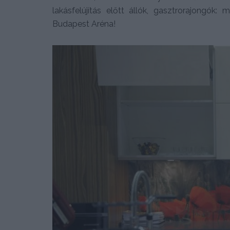
lakásfelújítás előtt állók, gasztrorajongók:
Budapest Aréna!