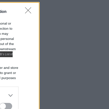
tion
sonal or
ection to
ou may
 personal
out of the
 downstream
B’s List of
er and store
to grant or
ed purposes