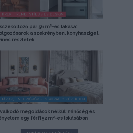
HÍREK, TREND, STÍLUS ÉS DESIGN
sszeköltöző pár 56 m²-es lakása:
olgozósarok a szekrényben, konyhasziget,
zínes részletek
HÁZAK, ENTERIŐRÖK - INSPIRÁCIÓ KÉPEKBEN
ivalkodó megoldások nélkül: minőség és
ényelem egy férfi 52 m²-es lakásában