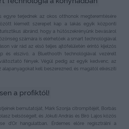
rt Technológia a konyhádban
s egyre terjednek az okos otthonok megteremtésére
között kiemelt szerepet kap a lakás egyik központi
turisztikus ábránd, hogy a hűtőszekrényünk bevásárol
yközönség számára is elérhetőek a smart technológiával
áson vár rád az első teljes ajtófelületén érintő kijelzős
és elszívó, a Bluethooth technológiával vezérelt
változtató fények. Végül pedig az egyik kedvenc, az
z alapanyagokat kell beszerezned, és magától elkészíti
en a profiktól!
ptjeinek bemutatóját, Márk Szonja citrompitéjét, Borbás
olasz belsőségeit, és Jókuti András és Bíró Lajos közös
use d’Or hangulatban. Érdemes előre regisztrálni a