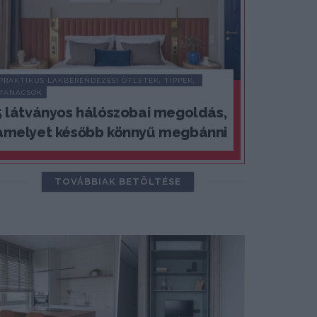
PRAKTIKUS LAKBERENDEZÉSI ÖTLETEK, TIPPEK, 
TANÁCSOK
5 látványos hálószobai megoldás,
amelyet később könnyű megbánni
TOVÁBBIAK BETÖLTÉSE