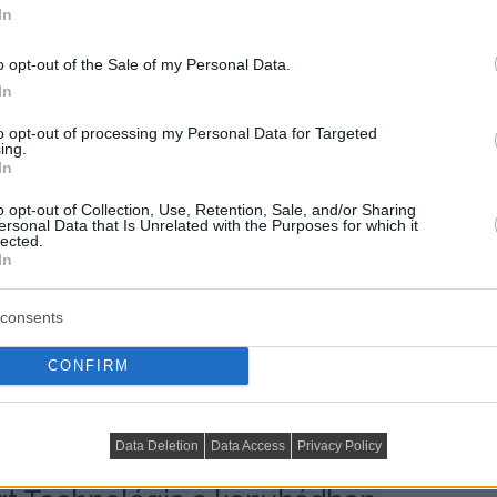
In
lóegységek és trükkösen nyíló ajtók nem válhatnak a
o opt-out of the Sale of my Personal Data.
 tavaly is jól érzékelhető trend volt a főzőhelyiségek
In
 kapnak a harmóniát sugárzó enteriőrök. A tervezők
to opt-out of processing my Personal Data for Targeted
s és változatos miliőt. Aki kételkedne, annak érdemes
ing.
szen a gyártók élőben bizonyítják, hogy a monokróm sok
In
o opt-out of Collection, Use, Retention, Sale, and/or Sharing
ersonal Data that Is Unrelated with the Purposes for which it
lected.
 a fogantyú?
In
consents
indennapjaikat a tárolószekrényekre szerelt fogantyúk
 hűtőszekrényen is ez a kiálló kallantyú jelentette az
CONFIRM
rdekében azonban nagyon sok gyártó fejlesztett olyan
rintésre nyílik. Egységes felületek és könnyebb
Data Deletion
Data Access
Privacy Policy