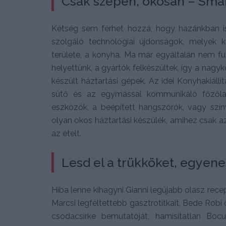
Csak szépen, okosan – Sma
Kétség sem férhet hozzá, hogy hazánkban i
szolgáló technológiai újdonságok, melyek 
területe, a konyha. Ma már egyáltalán nem fu
helyettünk, a gyártók felkészültek, így a nag
készült háztartási gépek. Az idei Konyhakiállít
sütő és az egymással kommunikáló főzőlap 
eszközök, a beépített hangszórók, vagy szín
olyan okos háztartási készülék, amihez csak a
az ételt.
Lesd el a trükköket, egyenes
Hiba lenne kihagyni Gianni legújabb olasz rece
Marcsi legféltettebb gasztrotitkait, Bede Robi 
csodacsirke bemutatóját, hamisítatlan Boc