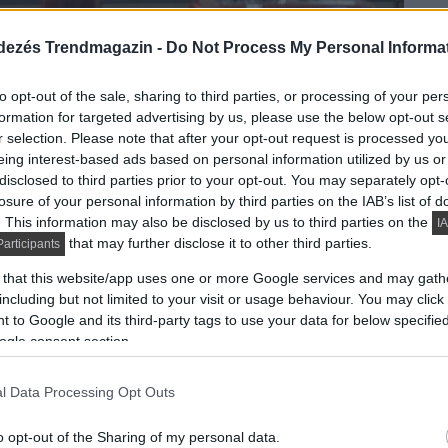
dezés Trendmagazin -
Do Not Process My Personal Informa
to opt-out of the sale, sharing to third parties, or processing of your per
formation for targeted advertising by us, please use the below opt-out s
r selection. Please note that after your opt-out request is processed y
eing interest-based ads based on personal information utilized by us or
disclosed to third parties prior to your opt-out. You may separately opt-
losure of your personal information by third parties on the IAB’s list of
 – Tárolás mesterfokon
. This information may also be disclosed by us to third parties on the
IA
that may further disclose it to other third parties.
articipants
hogy a bútorgyártók különös figyelmet szentelnek az
 that this website/app uses one or more Google services and may gath
including but not limited to your visit or usage behaviour. You may click 
us megoldásoknak, főként a tárolást illetően. A
 to Google and its third-party tags to use your data for below specifi
ak, aminek köszönhetően eltűnik a káosz a polcokról és
ogle consent section.
lve érvényesül, de kizárólag az átláthatóság szem előtt
yúlni a paradicsomkonzervért.
l Data Processing Opt Outs
táron – Hódít a monokróm
o opt-out of the Sharing of my personal data.