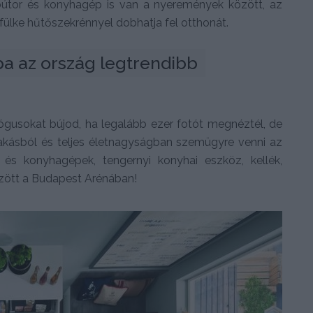
abútor és konyhagép is van a nyeremények között, az
fülke hűtőszekrénnyel dobhatja fel otthonát.
a az ország legtrendibb 
ógusokat bújod, ha legalább ezer fotót megnéztél, de
lakásból és teljes életnagyságban szemügyre venni az
k és konyhagépek, tengernyi konyhai eszköz, kellék,
özött a Budapest Arénában!