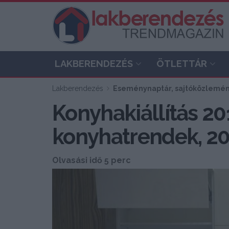
LAKBERENDEZÉS
ÖTLETTÁR
Lakberendezés
Eseménynaptár, sajtóközlemé
Konyhakiállítás 20
konyhatrendek, 20
Olvasási idő 5 perc