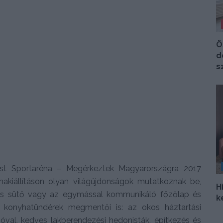
Ö
d
s
est Sportaréna – Megérkeztek Magyarországra 2017
hakiállításon olyan világújdonságok mutatkoznak be,
H
jelzős sütő vagy az egymással kommunikáló főzőlap és
k
t konyhatündérek megmentői is: az okos háztartási
zóval, kedves lakberendezési hedonisták, építkezés és