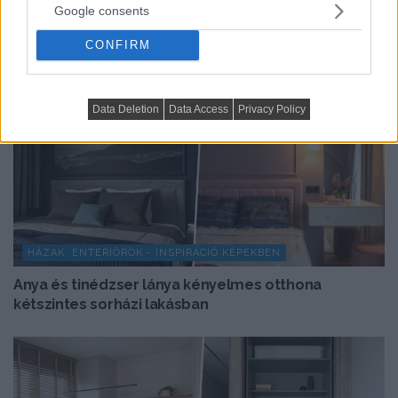
Google consents
CONFIRM
Data Deletion
Data Access
Privacy Policy
HÁZAK, ENTERIŐRÖK - INSPIRÁCIÓ KÉPEKBEN
Anya és tinédzser lánya kényelmes otthona
kétszintes sorházi lakásban