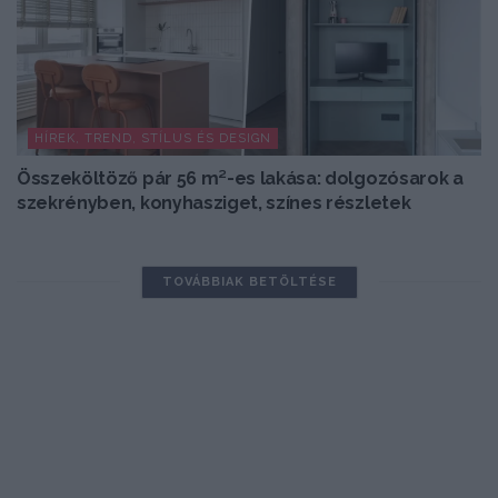
HÍREK, TREND, STÍLUS ÉS DESIGN
Összeköltöző pár 56 m²-es lakása: dolgozósarok a
szekrényben, konyhasziget, színes részletek
TOVÁBBIAK BETÖLTÉSE