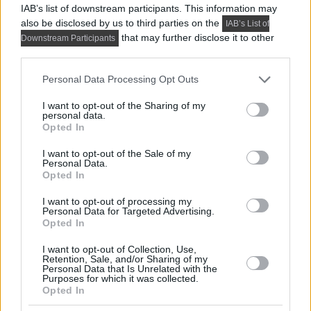
IAB’s list of downstream participants. This information may
also be disclosed by us to third parties on the
IAB’s List of
that may further disclose it to other
Downstream Participants
third parties.
Please note that this website/app uses one or more Google
Personal Data Processing Opt Outs
services and may gather and store information including but
not limited to your visit or usage behaviour. You may click to
I want to opt-out of the Sharing of my
personal data.
grant or deny consent to Google and its third-party tags to
Opted In
use your data for below specified purposes in below Google
consent section.
I want to opt-out of the Sale of my
Personal Data.
Opted In
PRAKTIKUS LAKBERENDEZÉSI ÖTLETEK, TIPPEK, TANÁCSOK
I want to opt-out of processing my
5 látványos hálószobai megoldás,
Personal Data for Targeted Advertising.
Opted In
amelyet később könnyű megbánni
I want to opt-out of Collection, Use,
Retention, Sale, and/or Sharing of my
Personal Data that Is Unrelated with the
TOVÁBBIAK BETÖLTÉSE
Purposes for which it was collected.
Opted In