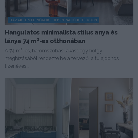
HÁZAK, ENTERIŐRÖK - INSPIRÁCIÓ KÉPEKBEN
Hangulatos minimalista stílus anya és
lánya 74 m²-es otthonában
A 74 m²-es, háromszobás lakást egy hölgy
megbízásából rendezte be a tervező, a tulajdonos
tizenéves...