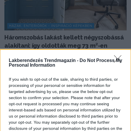
HÁZAK, ENTERIŐRÖK - INSPIRÁCIÓ KÉPEKBEN
Háromszobás lakást kellett négyszobássá
alakítani: így oldották meg 73 m²-en
Egy 73 m²-es lakásban három különálló hálószobát,
Lakberendezés Trendmagazin -
Do Not Process My
nappalit, kompakt konyhát, két gardróbot, mosókonyhát
Personal Information
és két...
If you wish to opt-out of the sale, sharing to third parties, or
processing of your personal or sensitive information for
targeted advertising by us, please use the below opt-out
TOVÁBBIAK BETÖLTÉSE
section to confirm your selection. Please note that after your
opt-out request is processed you may continue seeing
interest-based ads based on personal information utilized by
Praktikus lakberendezési ötletek
us or personal information disclosed to third parties prior to
your opt-out. You may separately opt-out of the further
disclosure of your personal information by third parties on the