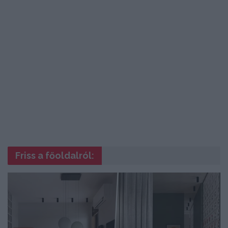
Friss a főoldalról: