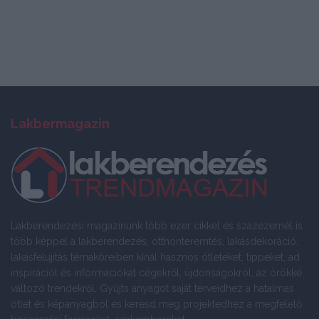
Lakbermagazin
Lakberendezési magazinunk több ezer cikkel és százezernél is
több képpel a lakberendezés, otthonteremtés, lakásdekoráció,
lakásfelújítás témaköreiben kínál hasznos ötleteket, tippeket, ad
inspirációt és információkat cégekről, újdonságokról, az örökké
változó trendekről. Gyűjts anyagot saját terveidhez a hatalmas
ötlet és képanyagból és keresd meg projektedhez a megfelelő