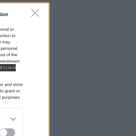
tion
sonal or
ection to
ou may
 personal
out of the
 downstream
B’s List of
er and store
to grant or
ed purposes