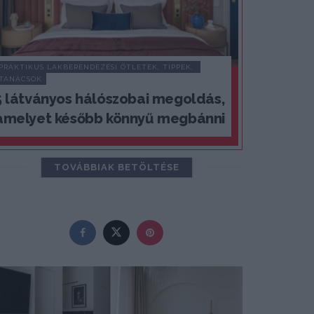
PRAKTIKUS LAKBERENDEZÉSI ÖTLETEK, TIPPEK, 
TANÁCSOK
5 látványos hálószobai megoldás,
amelyet később könnyű megbánni
TOVÁBBIAK BETÖLTÉSE