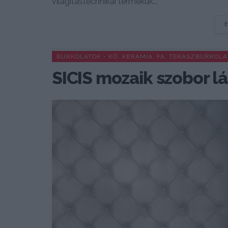
világítástechnikai termékük...
BURKOLATOK - KŐ, KERÁMIA, FA, TERASZBURKOLA
SICIS mozaik szobor l