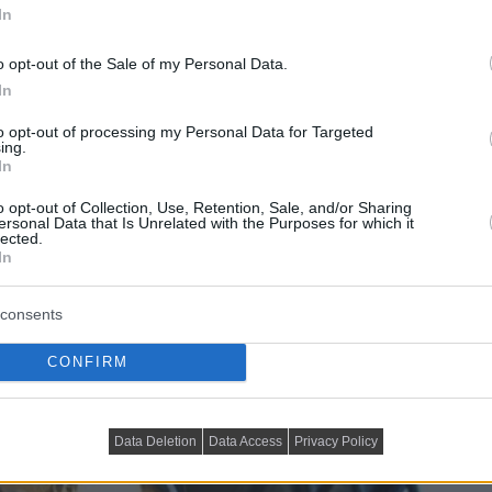
In
o opt-out of the Sale of my Personal Data.
áruházát, ezen a hétvégén együtt ünnepelnek a...
In
DETAILS
ELOLVASOM
to opt-out of processing my Personal Data for Targeted
ing.
In
o opt-out of Collection, Use, Retention, Sale, and/or Sharing
ersonal Data that Is Unrelated with the Purposes for which it
rázslatos lámpák a
lected.
In
consents
CONFIRM
Data Deletion
Data Access
Privacy Policy