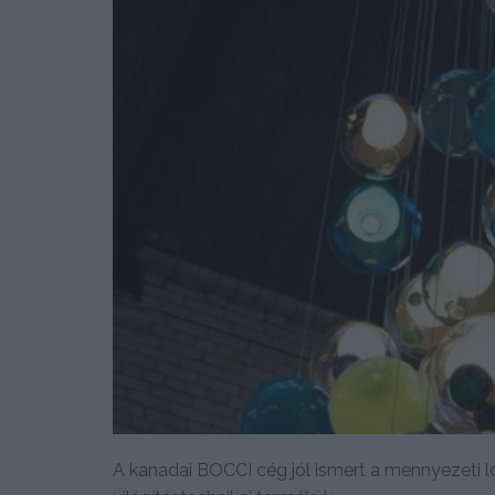
A kanadai BOCCI cég jól ismert a mennyezeti l