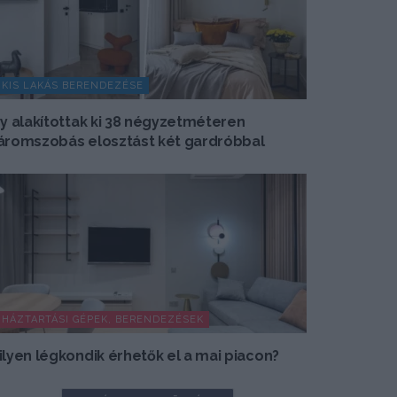
KIS LAKÁS BERENDEZÉSE
gy alakítottak ki 38 négyzetméteren
áromszobás elosztást két gardróbbal
HÁZTARTÁSI GÉPEK, BERENDEZÉSEK
ilyen légkondik érhetők el a mai piacon?