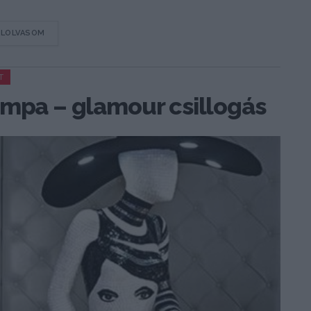
DETAILS
ELOLVASOM
T
ámpa – glamour csillogás