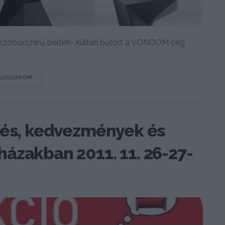
 szoborszerű beltéri- kültéri bútort a VONDOM cég
DETAILS
ELOLVASOM
tés, kedvezmények és
ázakban 2011. 11. 26-27-