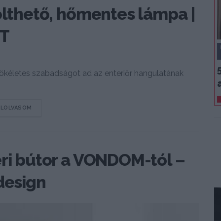
tölthető, hőmentes lámpa |
HT
 tökéletes szabadságot ad az enteriőr hangulatának
DETAILS
ELOLVASOM
éri bútor a VONDOM-tól –
design