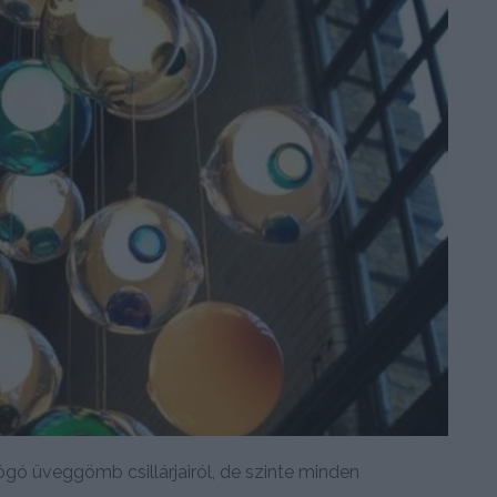
ógó üveggömb csillárjairól, de szinte minden