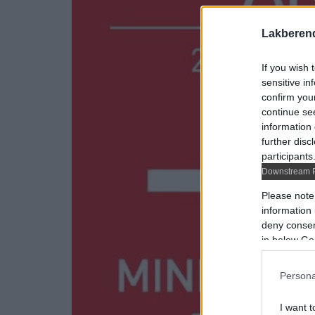
Lakberen
If you wish 
sensitive in
confirm you
continue se
information 
further disc
participants
Downstream P
Please note
information 
deny consent
in below Go
Persona
I want t