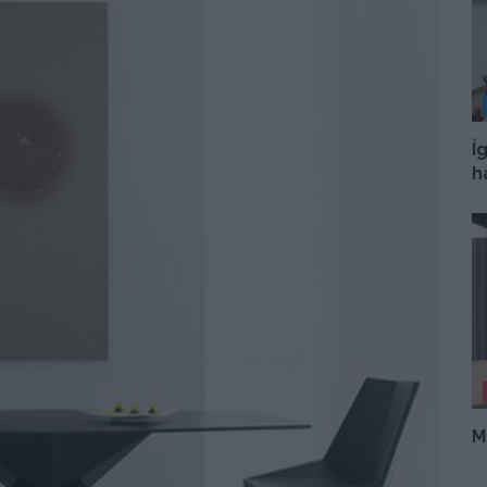
Í
h
M