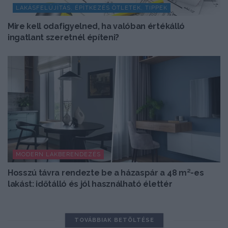
LAKÁSFELÚJÍTÁS, ÉPÍTKEZÉS ÖTLETEK, TIPPEK
Mire kell odafigyelned, ha valóban értékálló
ingatlant szeretnél építeni?
MODERN LAKBERENDEZÉS
Hosszú távra rendezte be a házaspár a 48 m²-es
lakást: időtálló és jól használható élettér
TOVÁBBIAK BETÖLTÉSE