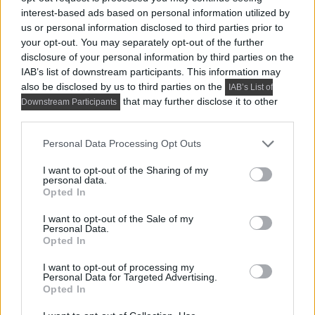
interest-based ads based on personal information utilized by
us or personal information disclosed to third parties prior to
your opt-out. You may separately opt-out of the further
disclosure of your personal information by third parties on the
IAB’s list of downstream participants. This information may
also be disclosed by us to third parties on the
IAB’s List of
that may further disclose it to other
Downstream Participants
third parties.
Please note that this website/app uses one or more Google
Personal Data Processing Opt Outs
services and may gather and store information including but
not limited to your visit or usage behaviour. You may click to
I want to opt-out of the Sharing of my
personal data.
grant or deny consent to Google and its third-party tags to
Opted In
use your data for below specified purposes in below Google
HÁZTARTÁSI GÉPEK, BERENDEZÉSEK
consent section.
I want to opt-out of the Sale of my
Personal Data.
Milyen légkondik érhetők el a mai piacon?
Opted In
Korunkban a lakóterek, irodák és közintézmények
I want to opt-out of processing my
hőmérsékletének szabályozása már az alapvető
Personal Data for Targeted Advertising.
Opted In
komfort és a hatékony...