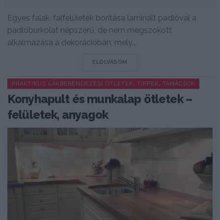
Egyes falak, falfelületek borítása laminált padlóval a
padlóburkolat népszerű, de nem megszokott
alkalmazása a dekorációban, mely...
DETAILS
ELOLVASOM
PRAKTIKUS LAKBERENDEZÉSI ÖTLETEK, TIPPEK, TANÁCSOK
Konyhapult és munkalap ötletek –
felületek, anyagok