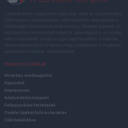
Lakberendezési magazinunk több ezer cikkel és százezernél is
több képpel a lakberendezés, otthonteremtés, lakásdekoráció,
lakásfelújítás témaköreiben kínál hasznos ötleteket, tippeket, ad
inspirációt és információkat cégekről, újdonságokról, az örökké
változó trendekről. Gyűjts anyagot saját terveidhez a hatalmas
ötlet és képanyagból és keresd meg projektedhez a megfelelő
beszerzési forrásokat, szakembereket.
Hasznos oldalak
Hirdetés, médiaajánlat
Kapcsolat
Impresszum
Adatvédelmi központ
Felhasználási feltételek
Cookie tájékoztató és kezelés
Cikk beküldése