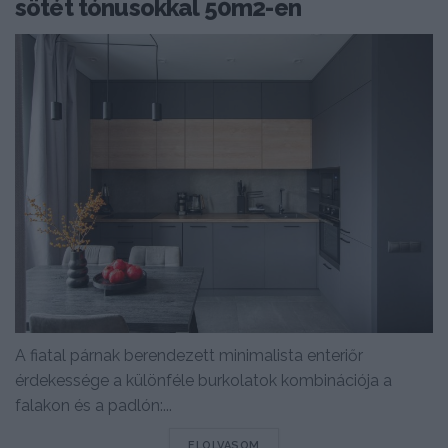
sötét tónusokkal 50m2-en
A fiatal párnak berendezett minimalista enteriőr
érdekessége a különféle burkolatok kombinációja a
falakon és a padlón:...
DETAILS
ELOLVASOM