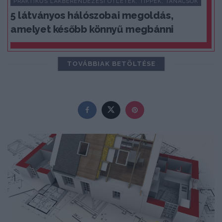
PRAKTIKUS LAKBERENDEZÉSI ÖTLETEK, TIPPEK, TANÁCSOK
5 látványos hálószobai megoldás,
amelyet később könnyű megbánni
TOVÁBBIAK BETÖLTÉSE