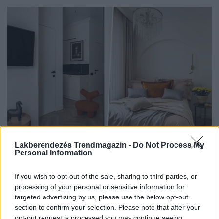
Lakberendezés Trendmagazin -
Do Not Process My
KIS LAKÁS BERENDEZÉSE
Personal Information
Így alakítottak ki 38 négyzetméteren
If you wish to opt-out of the sale, sharing to third parties, or
háromszobás elosztást két gardróbbal
processing of your personal or sensitive information for
Ezt a 38 négyzetméteres, új építésű lakást egy hölgy
targeted advertising by us, please use the below opt-out
megbízásából számára rendezték be. Az optimális...
section to confirm your selection. Please note that after your
opt-out request is processed you may continue seeing