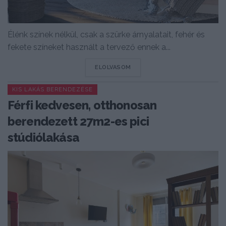
Élénk színek nélkül, csak a szürke árnyalatait, fehér és
fekete színeket használt a tervező ennek a...
DETAILS
ELOLVASOM
KIS LAKÁS BERENDEZÉSE
Férfi kedvesen, otthonosan
berendezett 27m2-es pici
stúdiólakása