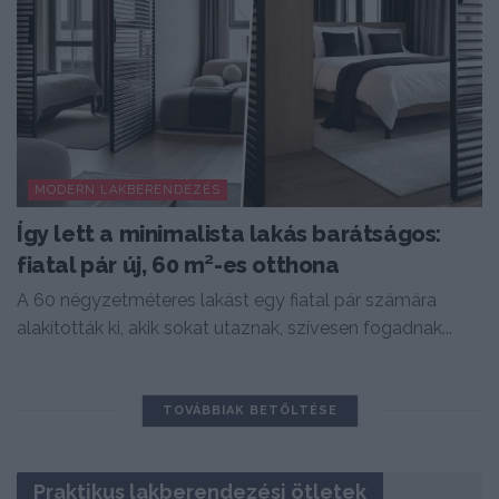
MODERN LAKBERENDEZÉS
Így lett a minimalista lakás barátságos:
fiatal pár új, 60 m²-es otthona
A 60 négyzetméteres lakást egy fiatal pár számára
alakították ki, akik sokat utaznak, szívesen fogadnak...
TOVÁBBIAK BETÖLTÉSE
Praktikus lakberendezési ötletek