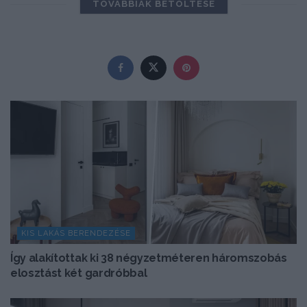
TOVÁBBIAK BETÖLTÉSE
KIS LAKÁS BERENDEZÉSE
Így alakítottak ki 38 négyzetméteren háromszobás
elosztást két gardróbbal