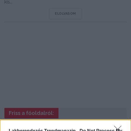
kis...
DETAILS
ELOLVASOM
Friss a főoldalról:
Lakberendezés Trendmagazin -
Do Not Process My