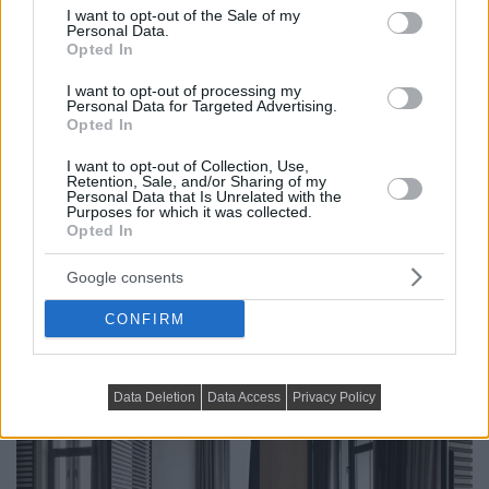
consent section.
I want to opt-out of the Sale of my
Personal Data.
Opted In
I want to opt-out of processing my
Personal Data for Targeted Advertising.
Opted In
HÁZAK, ENTERIŐRÖK - INSPIRÁCIÓ KÉPEKBEN
I want to opt-out of Collection, Use,
Retention, Sale, and/or Sharing of my
Personal Data that Is Unrelated with the
Hivalkodó megoldások nélkül: minőség és
Purposes for which it was collected.
kényelem egy férfi 52 m²-es lakásában
Opted In
Az 52 négyzetméteres, kétszobás lakás enteriőrje a
Google consents
„csendes luxus” szemléletét követi: minőségi
CONFIRM
anyaghasználat, természetes árnyalatok...
Data Deletion
Data Access
Privacy Policy