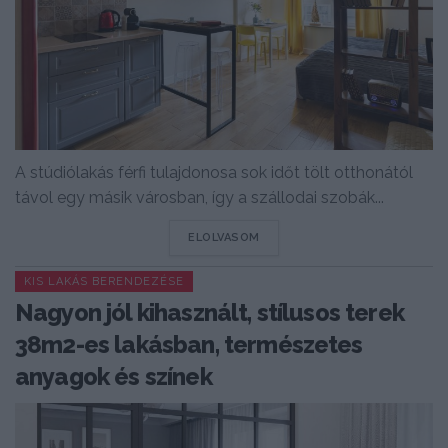
A stúdiólakás férfi tulajdonosa sok időt tölt otthonától
távol egy másik városban, így a szállodai szobák...
DETAILS
ELOLVASOM
KIS LAKÁS BERENDEZÉSE
Nagyon jól kihasznált, stílusos terek
38m2-es lakásban, természetes
anyagok és színek