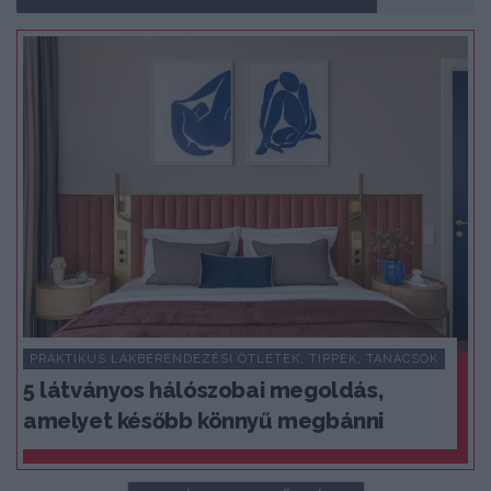
PRAKTIKUS LAKBERENDEZÉSI ÖTLETEK, TIPPEK, TANÁCSOK
5 látványos hálószobai megoldás,
amelyet később könnyű megbánni