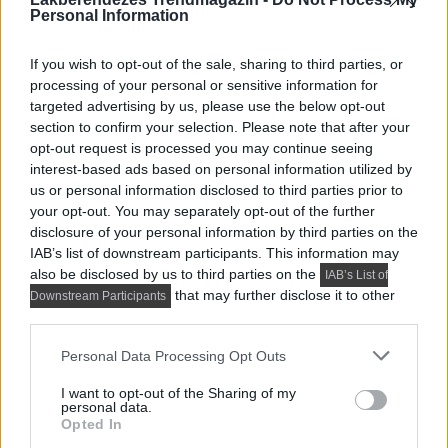
Personal Information
If you wish to opt-out of the sale, sharing to third parties, or
processing of your personal or sensitive information for
targeted advertising by us, please use the below opt-out
section to confirm your selection. Please note that after your
HÍREK, TREND, STÍLUS ÉS DESIGN
opt-out request is processed you may continue seeing
Összeköltöző pár 56 m²-es lakása: 
interest-based ads based on personal information utilized by
us or personal information disclosed to third parties prior to
dolgozósarok a szekrényben, 
your opt-out. You may separately opt-out of the further
konyhasziget, színes részletek
disclosure of your personal information by third parties on the
IAB’s list of downstream participants. This information may
also be disclosed by us to third parties on the
IAB’s List of
that may further disclose it to other
Downstream Participants
third parties.
Please note that this website/app uses one or more Google
Personal Data Processing Opt Outs
services and may gather and store information including but
not limited to your visit or usage behaviour. You may click to
I want to opt-out of the Sharing of my
personal data.
grant or deny consent to Google and its third-party tags to
Opted In
use your data for below specified purposes in below Google