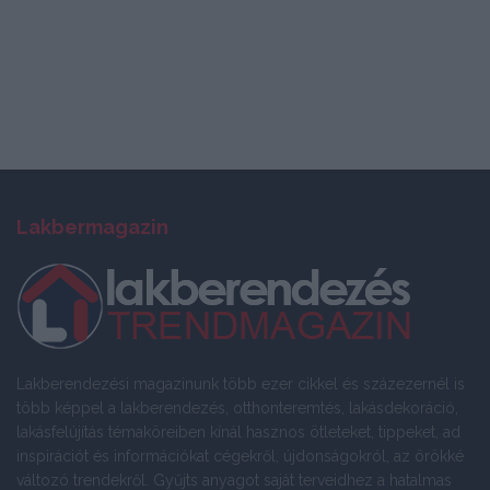
Lakbermagazin
Lakberendezési magazinunk több ezer cikkel és százezernél is
több képpel a lakberendezés, otthonteremtés, lakásdekoráció,
lakásfelújítás témaköreiben kínál hasznos ötleteket, tippeket, ad
inspirációt és információkat cégekről, újdonságokról, az örökké
változó trendekről. Gyűjts anyagot saját terveidhez a hatalmas