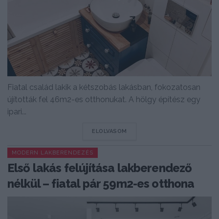
Fiatal család lakik a kétszobás lakásban, fokozatosan
újították fel 46m2-es otthonukat. A hölgy építész egy
ipari...
DETAILS
ELOLVASOM
MODERN LAKBERENDEZÉS
Első lakás felújítása lakberendező
nélkül – fiatal pár 59m2-es otthona