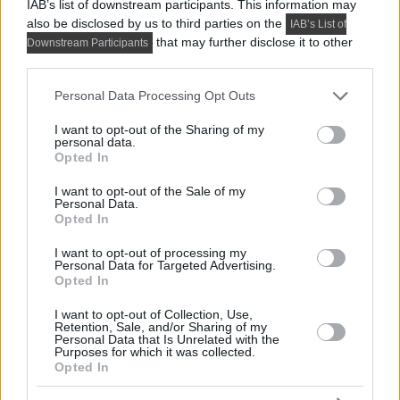
IAB’s list of downstream participants. This information may
optimálisabbra alakított 44m2-en
also be disclosed by us to third parties on the
IAB’s List of
that may further disclose it to other
Downstream Participants
third parties.
Please note that this website/app uses one or more Google
Personal Data Processing Opt Outs
services and may gather and store information including but
not limited to your visit or usage behaviour. You may click to
I want to opt-out of the Sharing of my
personal data.
grant or deny consent to Google and its third-party tags to
Opted In
use your data for below specified purposes in below Google
consent section.
I want to opt-out of the Sale of my
Personal Data.
Opted In
I want to opt-out of processing my
Personal Data for Targeted Advertising.
Opted In
I want to opt-out of Collection, Use,
Retention, Sale, and/or Sharing of my
Az 1964-ben épült lakóházban található 44m2-es lakást
Personal Data that Is Unrelated with the
Purposes for which it was collected.
nagyszüleitől örökölte a hölgy tulajdonos. Úgy döntött,
Opted In
hogy lakberendező...