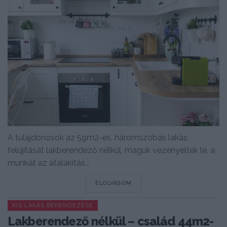
A tulajdonosok az 59m2-es, háromszobás lakás
felújítását lakberendező nélkül, maguk vezényelték le, a
munkát az átalakítás...
DETAILS
ELOLVASOM
KIS LAKÁS BERENDEZÉSE
Lakberendező nélkül – család 44m2-