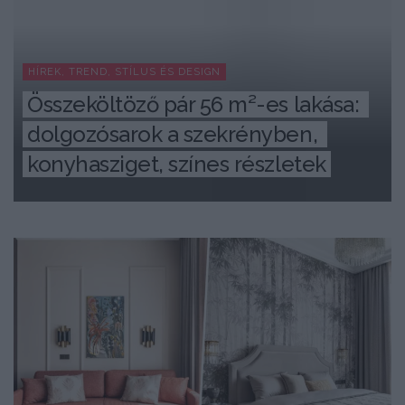
HÍREK, TREND, STÍLUS ÉS DESIGN
Összeköltöző pár 56 m²-es lakása: 
dolgozósarok a szekrényben, 
konyhasziget, színes részletek