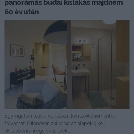
panorámás budai kislakás majdnem
60 év után
Egy ingatlan teljes felújítása ritkán zökkenőmentes
folyamat, különösen akkor, ha az alapokig kell
visszabontani egy évtizedek...