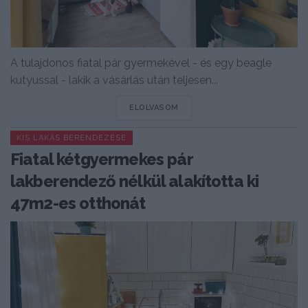
A tulajdonos fiatal pár gyermekével - és egy beagle
kutyussal - lakik a vásárlás után teljesen...
DETAILS
ELOLVASOM
KIS LAKÁS BERENDEZÉSE
Fiatal kétgyermekes pár
lakberendező nélkül alakította ki
47m2-es otthonát