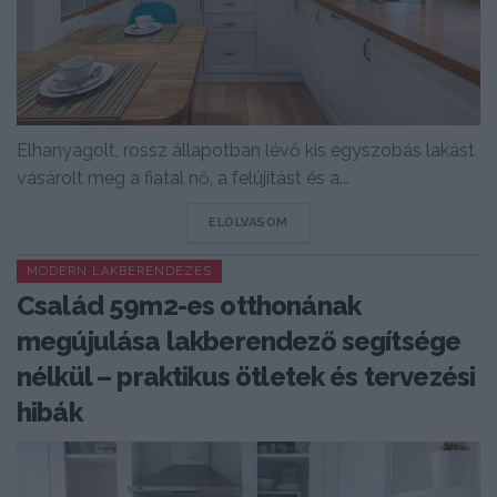
Elhanyagolt, rossz állapotban lévő kis egyszobás lakást
vásárolt meg a fiatal nő, a felújítást és a...
DETAILS
ELOLVASOM
MODERN LAKBERENDEZÉS
Család 59m2-es otthonának
megújulása lakberendező segítsége
nélkül – praktikus ötletek és tervezési
hibák