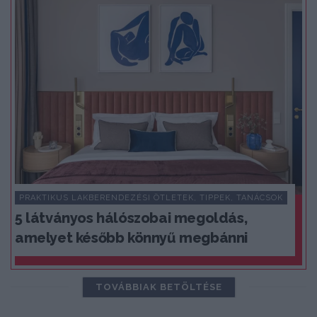
PRAKTIKUS LAKBERENDEZÉSI ÖTLETEK, TIPPEK, TANÁCSOK
5 látványos hálószobai megoldás,
amelyet később könnyű megbánni
TOVÁBBIAK BETÖLTÉSE