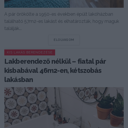
A pár örökölte a 1950-es években épült lakóházban
található 57m2-es lakást és elhatározták, hogy maguk
találják...
DETAILS
ELOLVASOM
KIS LAKÁS BERENDEZÉSE
Lakberendező nélkül – fiatal pár
kisbabával 46m2-en, kétszobás
lakásban