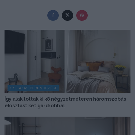
KIS LAKÁS BERENDEZÉSE
Így alakítottak ki 38 négyzetméteren háromszobás
elosztást két gardróbbal