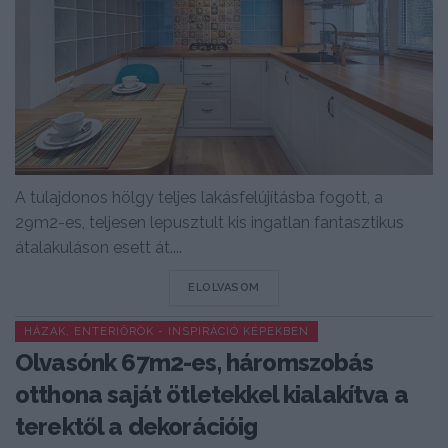
A tulajdonos hölgy teljes lakásfelújításba fogott, a
29m2-es, teljesen lepusztult kis ingatlan fantasztikus
átalakuláson esett át....
DETAILS
ELOLVASOM
HÁZAK, ENTERIŐRÖK - INSPIRÁCIÓ KÉPEKBEN
Olvasónk 67m2-es, háromszobás
otthona saját ötletekkel kialakítva a
terektől a dekorációig