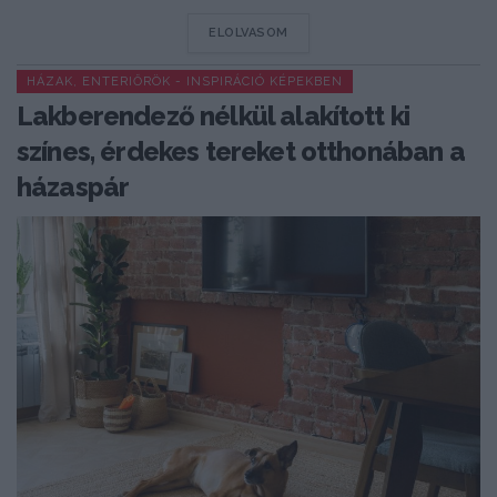
DETAILS
ELOLVASOM
HÁZAK, ENTERIŐRÖK - INSPIRÁCIÓ KÉPEKBEN
Lakberendező nélkül alakított ki
színes, érdekes tereket otthonában a
házaspár