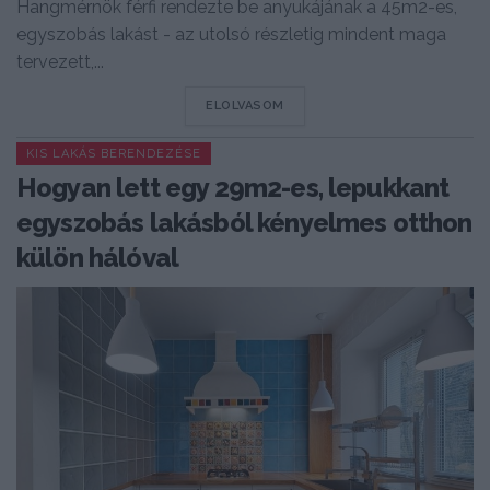
Hangmérnök férfi rendezte be anyukájának a 45m2-es,
egyszobás lakást - az utolsó részletig mindent maga
tervezett,...
DETAILS
ELOLVASOM
KIS LAKÁS BERENDEZÉSE
Hogyan lett egy 29m2-es, lepukkant
egyszobás lakásból kényelmes otthon
külön hálóval