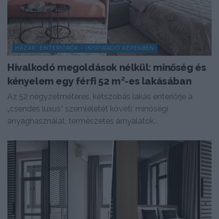
HÁZAK, ENTERIŐRÖK - INSPIRÁCIÓ KÉPEKBEN
Hivalkodó megoldások nélkül: minőség és
kényelem egy férfi 52 m²-es lakásában
Az 52 négyzetméteres, kétszobás lakás enteriőrje a
„csendes luxus” szemléletét követi: minőségi
anyaghasználat, természetes árnyalatok...