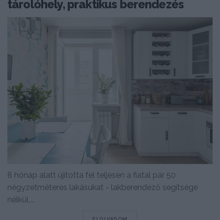
tárolóhely, praktikus berendezés
8 hónap alatt újította fel teljesen a fiatal pár 50
négyzetméteres lakásukat - lakberendező segítsége
nélkül,...
DETAILS
ELOLVASOM