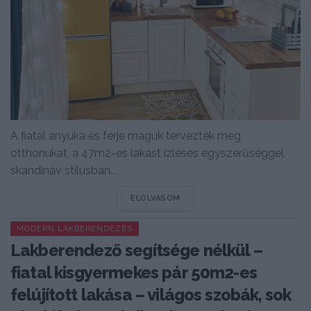
A fiatal anyuka és férje maguk tervezték meg
otthonukat, a 47m2-es lakást ízléses egyszerűséggel,
skandináv stílusban...
DETAILS
ELOLVASOM
MODERN LAKBERENDEZÉS
Lakberendező segítsége nélkül –
fiatal kisgyermekes pár 50m2-es
felújított lakása – világos szobák, sok