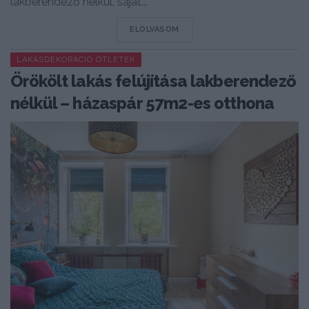
lakberendező nélkül, saját...
DETAILS
ELOLVASOM
LAKÁSDEKORÁCIÓ ÖTLETEK
Örökölt lakás felújítása lakberendező
nélkül – házaspár 57m2-es otthona