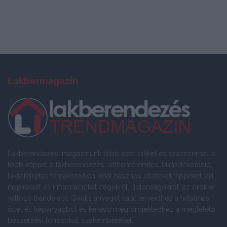
Lakbermagazin
Lakberendezési magazinunk több ezer cikkel és százezernél is
több képpel a lakberendezés, otthonteremtés, lakásdekoráció,
lakásfelújítás témaköreiben kínál hasznos ötleteket, tippeket, ad
inspirációt és információkat cégekről, újdonságokról, az örökké
változó trendekről. Gyűjts anyagot saját terveidhez a hatalmas
ötlet és képanyagból és keresd meg projektedhez a megfelelő
beszerzési forrásokat, szakembereket.