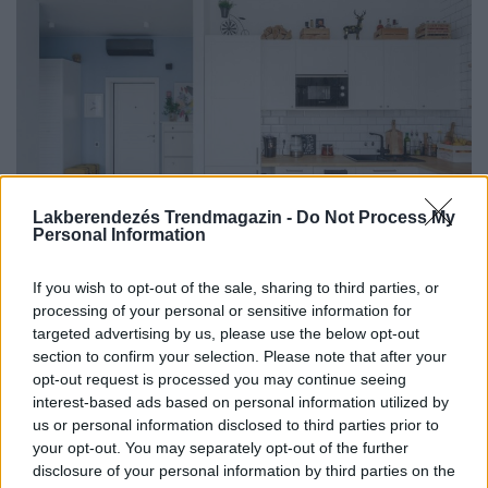
Lakberendezés Trendmagazin -
Do Not Process My
Personal Information
If you wish to opt-out of the sale, sharing to third parties, or
A fiatal pár vállalta a felújítást és lakberendező nélkül
processing of your personal or sensitive information for
alakított ki az üres beton kockából egy...
targeted advertising by us, please use the below opt-out
section to confirm your selection. Please note that after your
DETAILS
ELOLVASOM
opt-out request is processed you may continue seeing
interest-based ads based on personal information utilized by
KIS LAKÁS BERENDEZÉSE
us or personal information disclosed to third parties prior to
Örökölt lakás felújítása és
your opt-out. You may separately opt-out of the further
disclosure of your personal information by third parties on the
berendezése lakberendező nélkül –