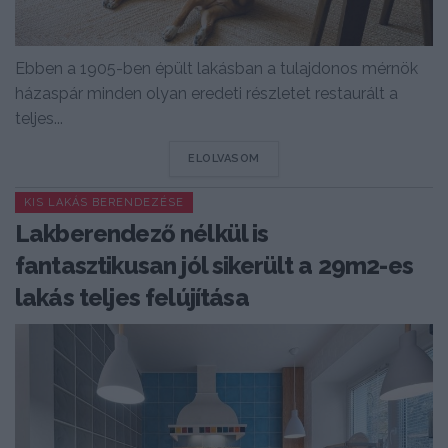
Ebben a 1905-ben épült lakásban a tulajdonos mérnök
házaspár minden olyan eredeti részletet restaurált a
teljes...
DETAILS
ELOLVASOM
KIS LAKÁS BERENDEZÉSE
Lakberendező nélkül is
fantasztikusan jól sikerült a 29m2-es
lakás teljes felújítása