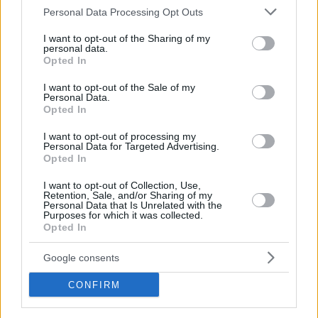
Please note that this website/app uses one or more Google
megbízásából rendezte be a tervező, a tulajdonos
Personal Data Processing Opt Outs
services and may gather and store information including but
tizenéves...
not limited to your visit or usage behaviour. You may click to
I want to opt-out of the Sharing of my
personal data.
grant or deny consent to Google and its third-party tags to
Opted In
use your data for below specified purposes in below Google
consent section.
TOVÁBBIAK BETÖLTÉSE
I want to opt-out of the Sale of my
Personal Data.
Opted In
Praktikus lakberendezési ötletek
I want to opt-out of processing my
Personal Data for Targeted Advertising.
Opted In
I want to opt-out of Collection, Use,
Retention, Sale, and/or Sharing of my
Personal Data that Is Unrelated with the
Purposes for which it was collected.
Opted In
Google consents
CONFIRM