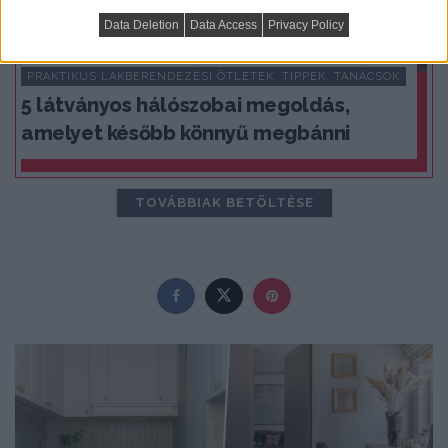
Data Deletion
Data Access
Privacy Policy
PRAKTIKUS LAKBERENDEZÉSI ÖTLETEK, TIPPEK, TANÁCSOK
5 látványos hálószobai megoldás,
amelyet később könnyű megbánni
TOVÁBBIAK BETÖLTÉSE