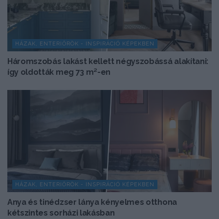
HÁZAK, ENTERIŐRÖK - INSPIRÁCIÓ KÉPEKBEN
Háromszobás lakást kellett négyszobássá alakítani:
így oldották meg 73 m²-en
HÁZAK, ENTERIŐRÖK - INSPIRÁCIÓ KÉPEKBEN
Anya és tinédzser lánya kényelmes otthona
kétszintes sorházi lakásban