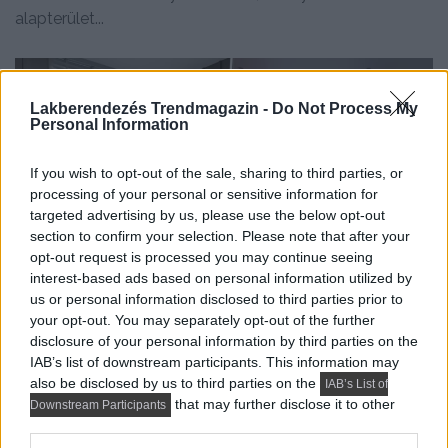
alapterület...
Lakberendezés Trendmagazin -
Do Not Process My
Personal Information
If you wish to opt-out of the sale, sharing to third parties, or
processing of your personal or sensitive information for
targeted advertising by us, please use the below opt-out
section to confirm your selection. Please note that after your
opt-out request is processed you may continue seeing
interest-based ads based on personal information utilized by
us or personal information disclosed to third parties prior to
your opt-out. You may separately opt-out of the further
disclosure of your personal information by third parties on the
HÁZAK, ENTERIŐRÖK - INSPIRÁCIÓ KÉPEKBEN
IAB’s list of downstream participants. This information may
Hangulatos minimalista stílus anya és
also be disclosed by us to third parties on the
IAB’s List of
that may further disclose it to other
lánya 74 m²-es otthonában
Downstream Participants
third parties.
A 74 m²-es, háromszobás lakást egy hölgy