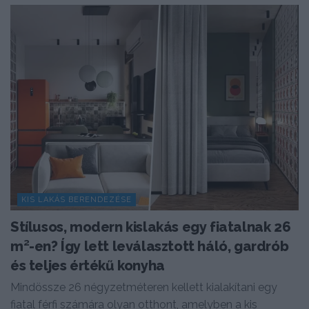
KIS LAKÁS BERENDEZÉSE
Stílusos, modern kislakás egy fiatalnak 26
m²-en? Így lett leválasztott háló, gardrób
és teljes értékű konyha
Mindössze 26 négyzetméteren kellett kialakítani egy
fiatal férfi számára olyan otthont, amelyben a kis