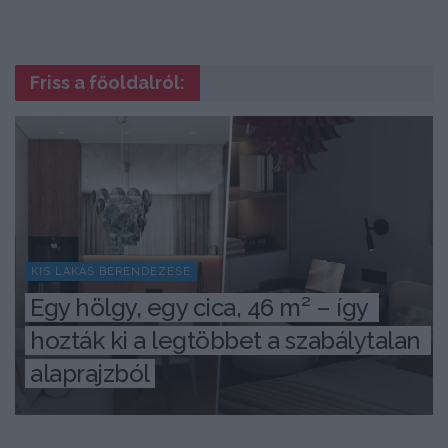
Friss a főoldalról:
KIS LAKÁS BERENDEZÉSE
Egy hölgy, egy cica, 46 m² – így 
hozták ki a legtöbbet a szabálytalan 
alaprajzból