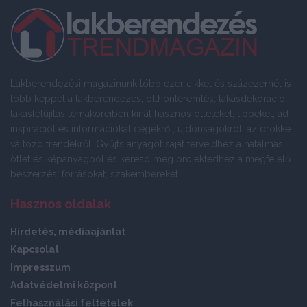
Lakberendezési magazinunk több ezer cikkel és százezernél is
több képpel a lakberendezés, otthonteremtés, lakásdekoráció,
lakásfelújítás témaköreiben kínál hasznos ötleteket, tippeket, ad
inspirációt és információkat cégekről, újdonságokról, az örökké
változó trendekről. Gyűjts anyagot saját terveidhez a hatalmas
ötlet és képanyagból és keresd meg projektedhez a megfelelő
beszerzési forrásokat, szakembereket.
Hasznos oldalak
Hirdetés, médiaajánlat
Kapcsolat
Impresszum
Adatvédelmi központ
Felhasználási feltételek