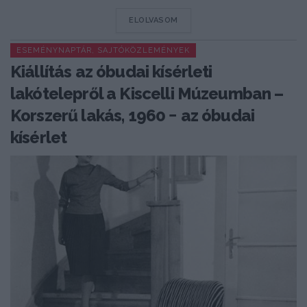
DETAILS
ELOLVASOM
ESEMÉNYNAPTÁR, SAJTÓKÖZLEMÉNYEK
Kiállítás az óbudai kísérleti
lakótelepről a Kiscelli Múzeumban –
Korszerű lakás, 1960 − az óbudai
kísérlet