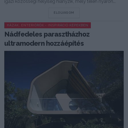
igazi közösségi helyiség hiányzik, mely télen nyáron...
DETAILS
ELOLVASOM
HÁZAK, ENTERIŐRÖK - INSPIRÁCIÓ KÉPEKBEN
Nádfedeles parasztházhoz
ultramodern hozzáépítés