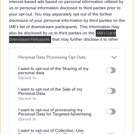
interest-based ads based on personal information utilized by
us or personal information disclosed to third parties prior to
your opt-out. You may separately opt-out of the further
disclosure of your personal information by third parties on the
IAB’s list of downstream participants. This information may
also be disclosed by us to third parties on the
IAB’s List of
that may further disclose it to other
Downstream Participants
third parties.
Please note that this website/app uses one or more Google
Personal Data Processing Opt Outs
services and may gather and store information including but
not limited to your visit or usage behaviour. You may click to
I want to opt-out of the Sharing of my
HÍREK, TREND, STÍLUS ÉS DESIGN
personal data.
grant or deny consent to Google and its third-party tags to
Opted In
use your data for below specified purposes in below Google
Összeköltöző pár 56 m²-es lakása:
consent section.
I want to opt-out of the Sale of my
dolgozósarok a szekrényben, konyhasziget,
Personal Data.
Opted In
színes részletek
Az 56 négyzetméteres lakást egy fiatal pár számára
I want to opt-out of processing my
Personal Data for Targeted Advertising.
alakították ki, akik egy visszafogott, semleges enteriőr...
Opted In
I want to opt-out of Collection, Use,