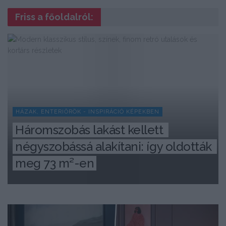
Friss a főoldalról:
HÁZAK, ENTERIŐRÖK - INSPIRÁCIÓ KÉPEKBEN
Háromszobás lakást kellett 
négyszobássá alakítani: így oldották 
meg 73 m²-en