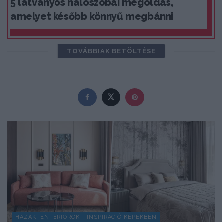
5 látványos hálószobai megoldás,
amelyet később könnyű megbánni
TOVÁBBIAK BETÖLTÉSE
HÁZAK, ENTERIŐRÖK - INSPIRÁCIÓ KÉPEKBEN