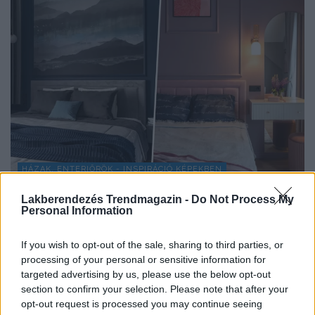
HÁZAK, ENTERIŐRÖK - INSPIRÁCIÓ KÉPEKBEN
Anya és tinédzser lánya kényelmes
Lakberendezés Trendmagazin -
Do Not Process My
Personal Information
otthona kétszintes sorházi lakásban
Egy fiatal nő és tinédzser lánya számára rendezte be a
If you wish to opt-out of the sale, sharing to third parties, or
tervező ezt a 99 m²-es,...
processing of your personal or sensitive information for
targeted advertising by us, please use the below opt-out
section to confirm your selection. Please note that after your
opt-out request is processed you may continue seeing