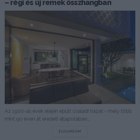
– régi és új remek összhangban
Az 1900-as évek elején épült családi házat - mely több
mint 90 éven át eredeti állapotában...
DETAILS
ELOLVASOM