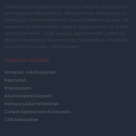
Lakberendezési magazinunk több ezer cikkel és százezernél is
több képpel a lakberendezés, otthonteremtés, lakásdekoráció,
lakásfelújítás témaköreiben kínál hasznos ötleteket, tippeket, ad
inspirációt és információkat cégekről, újdonságokról, az örökké
változó trendekről. Gyűjts anyagot saját terveidhez a hatalmas
ötlet és képanyagból és keresd meg projektedhez a megfelelő
beszerzési forrásokat, szakembereket.
Hasznos oldalak
Hirdetés, médiaajánlat
Kapcsolat
Impresszum
Adatvédelmi központ
Felhasználási feltételek
Cookie tájékoztató és kezelés
Cikk beküldése