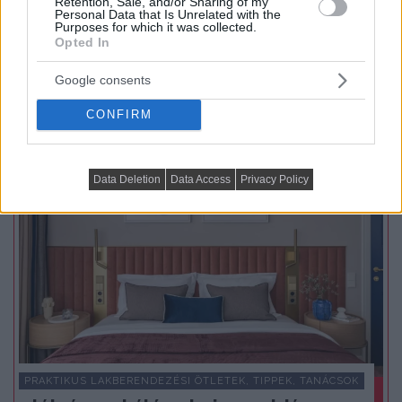
Retention, Sale, and/or Sharing of my
Personal Data that Is Unrelated with the
TOVÁBBIAK BETÖLTÉSE
Purposes for which it was collected.
Opted In
Praktikus lakberendezési ötletek
Google consents
CONFIRM
Data Deletion
Data Access
Privacy Policy
PRAKTIKUS LAKBERENDEZÉSI ÖTLETEK, TIPPEK, TANÁCSOK