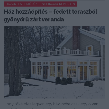
HÁZAK, ENTERIŐRÖK - INSPIRÁCIÓ KÉPEKBEN
Ház hozzáépítés – fedett teraszból
gyönyörű zárt veranda
Hogy tökéletes legyen egy ház, néha csak egy olyan