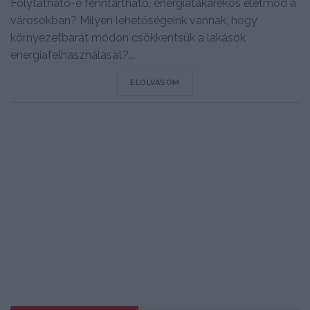
Folytatható-e fenntartható, energiatakarékos életmód a
városokban? Milyen lehetőségeink vannak, hogy
környezetbarát módon csökkentsük a lakások
energiafelhasználását?...
DETAILS
ELOLVASOM