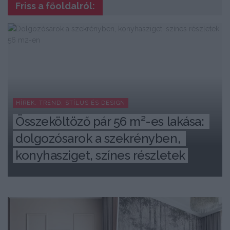
Friss a főoldalról:
HÍREK, TREND, STÍLUS ÉS DESIGN
Összeköltöző pár 56 m²-es lakása: 
dolgozósarok a szekrényben, 
konyhasziget, színes részletek