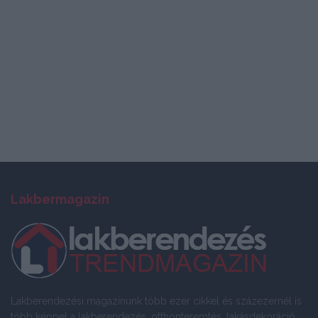
Lakbermagazin
Lakberendezési magazinunk több ezer cikkel és százezernél is
több képpel a lakberendezés, otthonteremtés, lakásdekoráció,