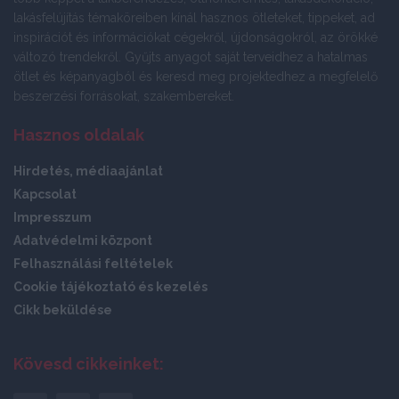
lakásfelújítás témaköreiben kínál hasznos ötleteket, tippeket, ad
inspirációt és információkat cégekről, újdonságokról, az örökké
változó trendekről. Gyűjts anyagot saját terveidhez a hatalmas
ötlet és képanyagból és keresd meg projektedhez a megfelelő
beszerzési forrásokat, szakembereket.
Hasznos oldalak
Hirdetés, médiaajánlat
Kapcsolat
Impresszum
Adatvédelmi központ
Felhasználási feltételek
Cookie tájékoztató és kezelés
Cikk beküldése
Kövesd cikkeinket: