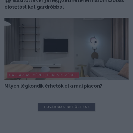
Így alakítottak ki 38 négyzetméteren háromszobás
elosztást két gardróbbal
HÁZTARTÁSI GÉPEK, BERENDEZÉSEK
Milyen légkondik érhetők el a mai piacon?
TOVÁBBIAK BETÖLTÉSE