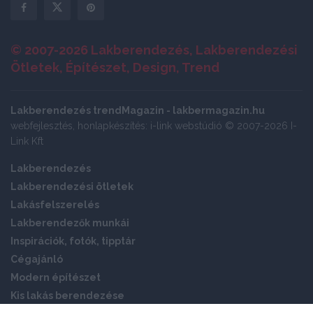
© 2007-2026 Lakberendezés, Lakberendezési
Ötletek, Építészet, Design, Trend
Lakberendezés trendMagazin - lakbermagazin.hu
webfejlesztés, honlapkészítés: i-link webstúdió © 2007-2026 I-
Link Kft
Lakberendezés
Lakberendezési ötletek
Lakásfelszerelés
Lakberendezők munkái
Inspirációk, fotók, tipptár
Cégajánló
Modern építészet
Kis lakás berendezése