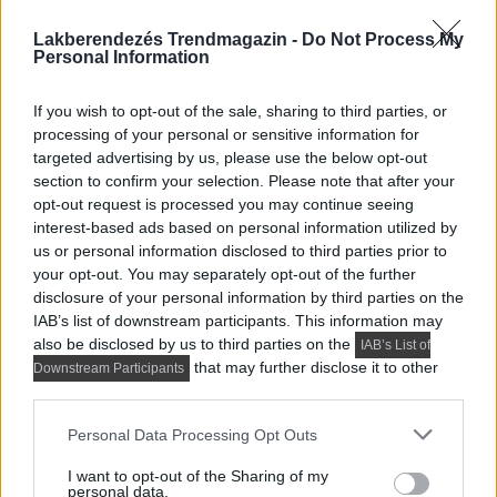
Lakberendezés Trendmagazin -
Do Not Process My
Personal Information
If you wish to opt-out of the sale, sharing to third parties, or
processing of your personal or sensitive information for
targeted advertising by us, please use the below opt-out
section to confirm your selection. Please note that after your
opt-out request is processed you may continue seeing
interest-based ads based on personal information utilized by
us or personal information disclosed to third parties prior to
MODERN LAKBERENDEZÉS
your opt-out. You may separately opt-out of the further
disclosure of your personal information by third parties on the
Így lett a minimalista lakás barátságos:
IAB’s list of downstream participants. This information may
fiatal pár új, 60 m²-es otthona
also be disclosed by us to third parties on the
IAB’s List of
that may further disclose it to other
Downstream Participants
A 60 négyzetméteres lakást egy fiatal pár számára
third parties.
alakították ki, akik sokat utaznak, szívesen fogadnak...
Please note that this website/app uses one or more Google
Personal Data Processing Opt Outs
services and may gather and store information including but
not limited to your visit or usage behaviour. You may click to
I want to opt-out of the Sharing of my
TOVÁBBIAK BETÖLTÉSE
personal data.