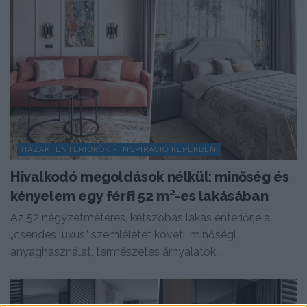
HÁZAK, ENTERIŐRÖK - INSPIRÁCIÓ KÉPEKBEN
Hivalkodó megoldások nélkül: minőség és
kényelem egy férfi 52 m²-es lakásában
Az 52 négyzetméteres, kétszobás lakás enteriőrje a
„csendes luxus” szemléletét követi: minőségi
anyaghasználat, természetes árnyalatok...