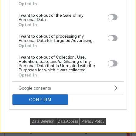
grant or deny consent to Google and its third-party tags to
Opted In
use your data for below specified purposes in below Google
consent section.
I want to opt-out of the Sale of my
Praktikus lakberendezési ötletek
Personal Data.
Opted In
I want to opt-out of processing my
Personal Data for Targeted Advertising.
Opted In
I want to opt-out of Collection, Use,
Retention, Sale, and/or Sharing of my
Personal Data that Is Unrelated with the
Purposes for which it was collected.
Opted In
Google consents
CONFIRM
Data Deletion
Data Access
Privacy Policy
PRAKTIKUS LAKBERENDEZÉSI ÖTLETEK, TIPPEK, TANÁCSOK
5 látványos hálószobai megoldás,