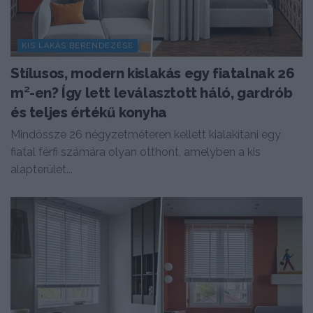
KIS LAKÁS BERENDEZÉSE
Stílusos, modern kislakás egy fiatalnak 26
m²-en? Így lett leválasztott háló, gardrób
és teljes értékű konyha
Mindössze 26 négyzetméteren kellett kialakítani egy
fiatal férfi számára olyan otthont, amelyben a kis
alapterület...