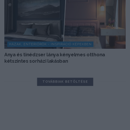
HÁZAK, ENTERIŐRÖK - INSPIRÁCIÓ KÉPEKBEN
Anya és tinédzser lánya kényelmes otthona
kétszintes sorházi lakásban
TOVÁBBIAK BETÖLTÉSE