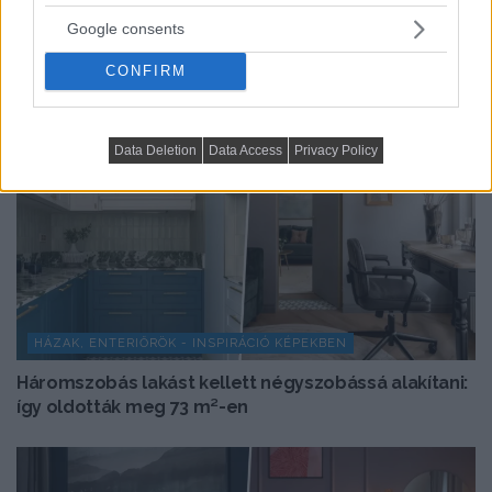
Google consents
CONFIRM
Data Deletion
Data Access
Privacy Policy
HÁZAK, ENTERIŐRÖK - INSPIRÁCIÓ KÉPEKBEN
Háromszobás lakást kellett négyszobássá alakítani:
így oldották meg 73 m²-en