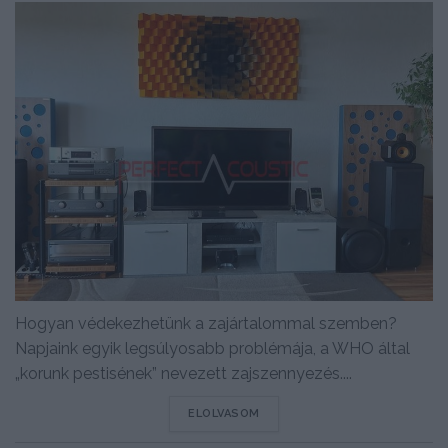
Hogyan védekezhetünk a zajártalommal szemben?
Napjaink egyik legsúlyosabb problémája, a WHO által
„korunk pestisének” nevezett zajszennyezés....
DETAILS
ELOLVASOM