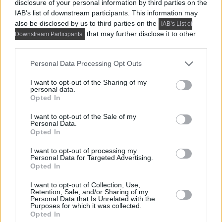
disclosure of your personal information by third parties on the
IAB’s list of downstream participants. This information may
also be disclosed by us to third parties on the
IAB’s List of
that may further disclose it to other
Downstream Participants
third parties.
Please note that this website/app uses one or more Google
Personal Data Processing Opt Outs
services and may gather and store information including but
not limited to your visit or usage behaviour. You may click to
I want to opt-out of the Sharing of my
personal data.
grant or deny consent to Google and its third-party tags to
Opted In
use your data for below specified purposes in below Google
consent section.
I want to opt-out of the Sale of my
Personal Data.
Opted In
PRAKTIKUS LAKBERENDEZÉSI ÖTLETEK, TIPPEK, TANÁCSOK
I want to opt-out of processing my
Personal Data for Targeted Advertising.
5 látványos hálószobai megoldás,
Opted In
amelyet később könnyű megbánni
I want to opt-out of Collection, Use,
Retention, Sale, and/or Sharing of my
Personal Data that Is Unrelated with the
Purposes for which it was collected.
TOVÁBBIAK BETÖLTÉSE
Opted In