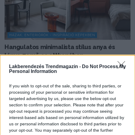
HÁZAK, ENTERIŐRÖK - INSPIRÁCIÓ KÉPEKBEN
Hangulatos minimalista stílus anya és
lánya 74 m²-es otthonában
A 74 m²-es, háromszobás lakást egy hölgy
Lakberendezés Trendmagazin -
Do Not Process My
Personal Information
megbízásából rendezte be a tervező, a tulajdonos
tizenéves...
If you wish to opt-out of the sale, sharing to third parties, or
processing of your personal or sensitive information for
targeted advertising by us, please use the below opt-out
TOVÁBBIAK BETÖLTÉSE
section to confirm your selection. Please note that after your
opt-out request is processed you may continue seeing
interest-based ads based on personal information utilized by
Praktikus lakberendezési ötletek
us or personal information disclosed to third parties prior to
your opt-out. You may separately opt-out of the further