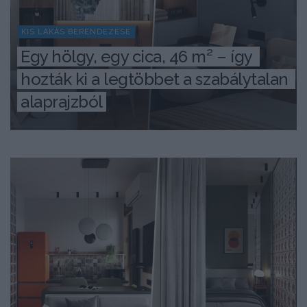
KIS LAKÁS BERENDEZÉSE
Egy hölgy, egy cica, 46 m² – így 
hozták ki a legtöbbet a szabálytalan 
alaprajzból