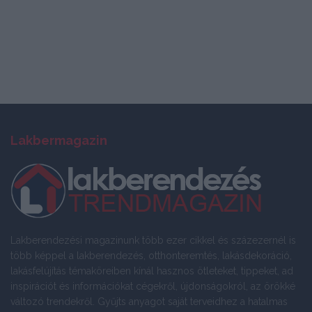
Lakbermagazin
Lakberendezési magazinunk több ezer cikkel és százezernél is
több képpel a lakberendezés, otthonteremtés, lakásdekoráció,
lakásfelújítás témaköreiben kínál hasznos ötleteket, tippeket, ad
inspirációt és információkat cégekről, újdonságokról, az örökké
változó trendekről. Gyűjts anyagot saját terveidhez a hatalmas