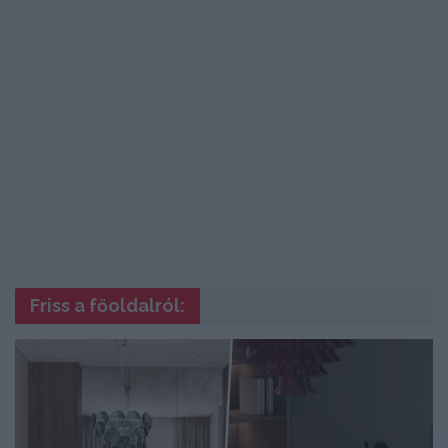
Friss a főoldalról: