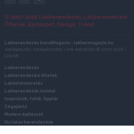
© 2007-2026 Lakberendezés, Lakberendezési
Ötletek, Építészet, Design, Trend
Lakberendezés trendMagazin - lakbermagazin.hu
webfejlesztés, honlapkészítés: i-link webstúdió © 2007-2026 I-
Link Kft
Lakberendezés
Lakberendezési ötletek
Lakásfelszerelés
Lakberendezők munkái
Inspirációk, fotók, tipptár
Cégajánló
Modern építészet
Kis lakás berendezése
Okos otthon