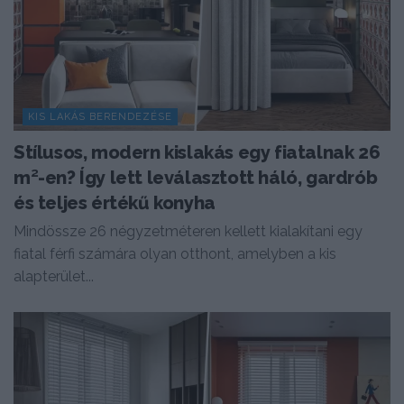
KIS LAKÁS BERENDEZÉSE
Stílusos, modern kislakás egy fiatalnak 26
m²-en? Így lett leválasztott háló, gardrób
és teljes értékű konyha
Mindössze 26 négyzetméteren kellett kialakítani egy
fiatal férfi számára olyan otthont, amelyben a kis
alapterület...