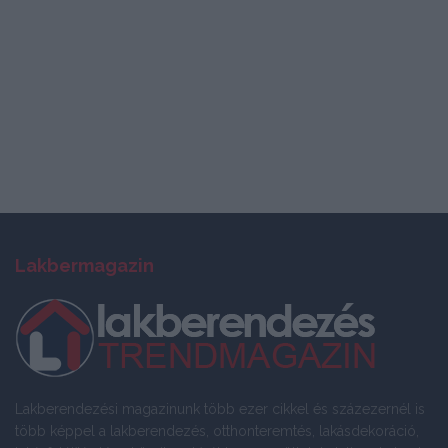
Lakbermagazin
Lakberendezési magazinunk több ezer cikkel és százezernél is
több képpel a lakberendezés, otthonteremtés, lakásdekoráció,