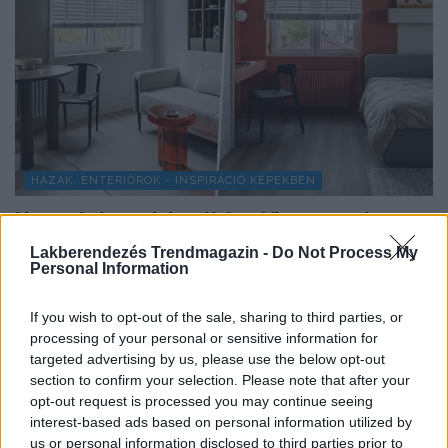
HÁZAK, ENTERIŐRÖK - INSPIRÁCIÓ KÉPEKBEN
Hangulatos minimalista stílus anya és
lánya 74 m²-es otthonában
Lakberendezés Trendmagazin -
Do Not Process My
Personal Information
A 74 m²-es, háromszobás lakást egy hölgy
megbízásából rendezte be a tervező, a tulajdonos
If you wish to opt-out of the sale, sharing to third parties, or
tizenéves...
processing of your personal or sensitive information for
targeted advertising by us, please use the below opt-out
section to confirm your selection. Please note that after your
opt-out request is processed you may continue seeing
TOVÁBBIAK BETÖLTÉSE
interest-based ads based on personal information utilized by
us or personal information disclosed to third parties prior to