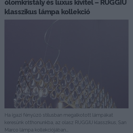
ólomkristály és luxus kivitel – RUGGIU
klasszikus lámpa kollekció
Ha igazi fényűző stílusban megalkotott lámpákat
keresünk otthonunkba, az olasz RUGGIU klasszikus, San
Marco lámpa kollekciójában...