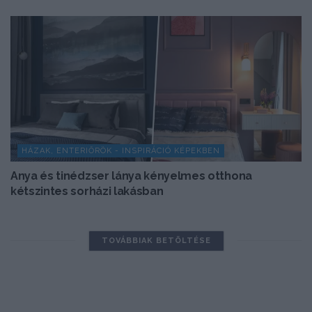
HÁZAK, ENTERIŐRÖK - INSPIRÁCIÓ KÉPEKBEN
Anya és tinédzser lánya kényelmes otthona
kétszintes sorházi lakásban
TOVÁBBIAK BETÖLTÉSE