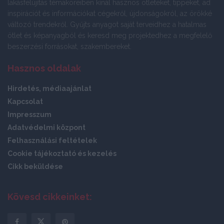
lakásfelújítás témaköreiben kínál hasznos ötleteket, tippeket, ad
inspirációt és információkat cégekről, újdonságokról, az örökké
változó trendekről. Gyűjts anyagot saját terveidhez a hatalmas
ötlet és képanyagból és keresd meg projektedhez a megfelelő
beszerzési forrásokat, szakembereket.
Hasznos oldalak
Hirdetés, médiaajánlat
Kapcsolat
Impresszum
Adatvédelmi központ
Felhasználási feltételek
Cookie tájékoztató és kezelés
Cikk beküldése
Kövesd cikkeinket: