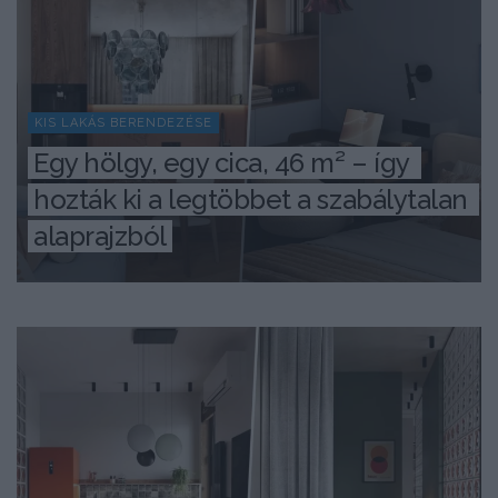
KIS LAKÁS BERENDEZÉSE
Egy hölgy, egy cica, 46 m² – így 
hozták ki a legtöbbet a szabálytalan 
alaprajzból