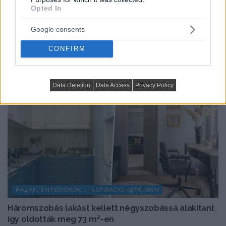
Opted In
TOVÁBBIAK BETÖLTÉSE
Google consents
CONFIRM
Data Deletion
Data Access
Privacy Policy
HÁZAK, ENTERIŐRÖK - INSPIRÁCIÓ KÉPEKBEN
Háromszobás lakást kellett négyszobássá alakítani:
így oldották meg 73 m²-en