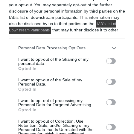
your opt-out. You may separately opt-out of the further
Praktikus lakberendezési ötletek
disclosure of your personal information by third parties on the
IAB’s list of downstream participants. This information may
also be disclosed by us to third parties on the
IAB’s List of
that may further disclose it to other
Downstream Participants
third parties.
Please note that this website/app uses one or more Google
Personal Data Processing Opt Outs
services and may gather and store information including but
not limited to your visit or usage behaviour. You may click to
I want to opt-out of the Sharing of my
personal data.
grant or deny consent to Google and its third-party tags to
Opted In
use your data for below specified purposes in below Google
consent section.
I want to opt-out of the Sale of my
Personal Data.
Opted In
I want to opt-out of processing my
Personal Data for Targeted Advertising.
PRAKTIKUS LAKBERENDEZÉSI ÖTLETEK, TIPPEK, TANÁCSOK
Opted In
5 látványos hálószobai megoldás,
I want to opt-out of Collection, Use,
amelyet később könnyű megbánni
Retention, Sale, and/or Sharing of my
Personal Data that Is Unrelated with the
Purposes for which it was collected.