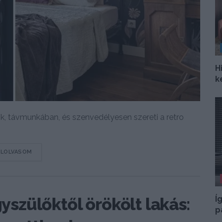
H
k
k, távmunkában, és szenvedélyesen szereti a retro
DETAILS
ELOLVASOM
Í
gyszülőktől örökölt lakás:
p