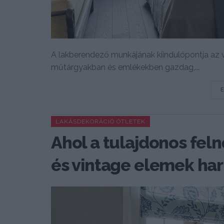
A lakberendező munkájának kiindulópontja az v
műtárgyakban és emlékekben gazdag,...
LAKÁSDEKORÁCIÓ ÖTLETEK
Ahol a tulajdonos feln
és vintage elemek ha