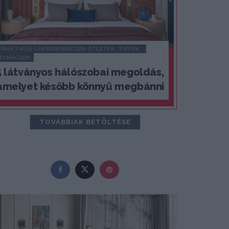
PRAKTIKUS LAKBERENDEZÉSI ÖTLETEK, TIPPEK, 
TANÁCSOK
5 látványos hálószobai megoldás,
amelyet később könnyű megbánni
TOVÁBBIAK BETÖLTÉSE