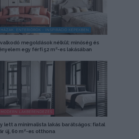
HÁZAK, ENTERIŐRÖK - INSPIRÁCIÓ KÉPEKBEN
ivalkodó megoldások nélkül: minőség és
ényelem egy férfi 52 m²-es lakásában
MODERN LAKBERENDEZÉS
gy lett a minimalista lakás barátságos: fiatal
ár új, 60 m²-es otthona