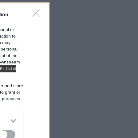
tion
sonal or
ection to
ou may
 personal
out of the
 downstream
B’s List of
er and store
to grant or
ed purposes