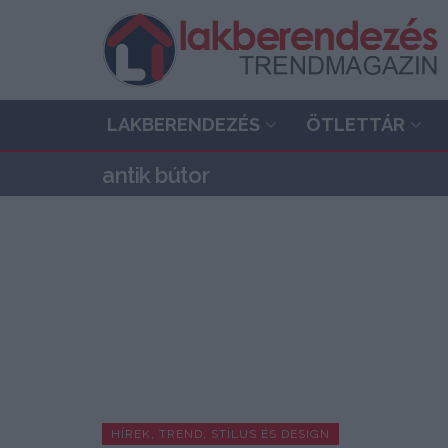
LAKBERENDEZÉS
ÖTLETTÁR
antik bútor
HÍREK, TREND, STÍLUS ÉS DESIGN