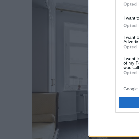
Opted 
I want t
Opted 
I want 
Advertis
Opted 
I want t
of my P
was col
Opted 
Google 