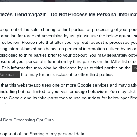
dezés Trendmagazin -
Do Not Process My Personal Informa
to opt-out of the sale, sharing to third parties, or processing of your per
formation for targeted advertising by us, please use the below opt-out s
r selection. Please note that after your opt-out request is processed y
eing interest-based ads based on personal information utilized by us or
upán ingatlant jelentett, hanem a családi emlékek
disclosed to third parties prior to your opt-out. You may separately opt-
losure of your personal information by third parties on the IAB’s list of
. This information may also be disclosed by us to third parties on the
IA
that may further disclose it to other third parties.
DETAILS
articipants
ELOLVASOM
 that this website/app uses one or more Google services and may gath
including but not limited to your visit or usage behaviour. You may click 
 to Google and its third-party tags to use your data for below specifi
r lélekkel berendezett
ogle consent section.
l Data Processing Opt Outs
o opt-out of the Sharing of my personal data.