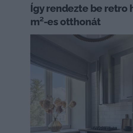
Így rendezte be retro h
m²-es otthonát