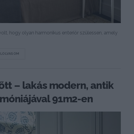
olt, hogy olyan harmonikus enteriőr szülessen, amely
DETAILS
ELOLVASOM
őtt – lakás modern, antik
rmóniájával 91m2-en