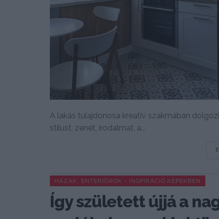
A lakás tulajdonosa kreatív szakmában dolgozi
stílust, zenét, irodalmat, a...
HÁZAK, ENTERIŐRÖK - INSPIRÁCIÓ KÉPEKBEN
Így született újjá a na