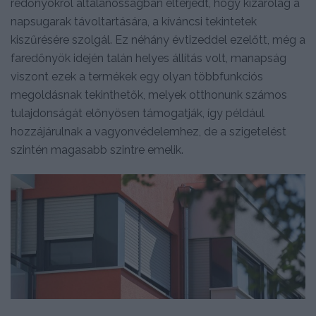
redőnyökről általánosságban elterjedt, hogy kizárólag a
napsugarak távoltartására, a kíváncsi tekintetek
kiszűrésére szolgál. Ez néhány évtizeddel ezelőtt, még a
faredőnyök idején talán helyes állítás volt, manapság
viszont ezek a termékek egy olyan többfunkciós
megoldásnak tekinthetők, melyek otthonunk számos
tulajdonságát előnyösen támogatják, így például
hozzájárulnak a vagyonvédelemhez, de a szigetelést
szintén magasabb szintre emelik.