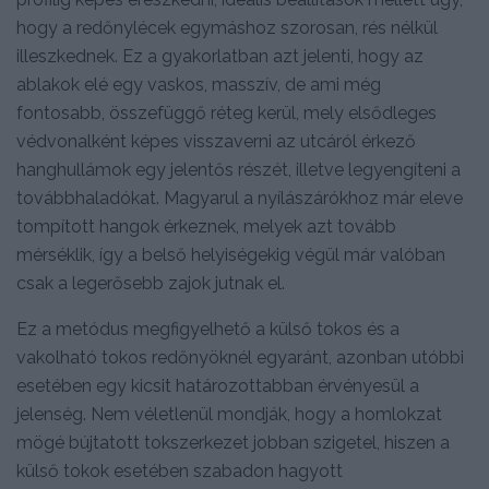
hogy a redőnylécek egymáshoz szorosan, rés nélkül
illeszkednek. Ez a gyakorlatban azt jelenti, hogy az
ablakok elé egy vaskos, masszív, de ami még
fontosabb, összefüggő réteg kerül, mely elsődleges
védvonalként képes visszaverni az utcáról érkező
hanghullámok egy jelentős részét, illetve legyengíteni a
továbbhaladókat. Magyarul a nyílászárókhoz már eleve
tompított hangok érkeznek, melyek azt tovább
mérséklik, így a belső helyiségekig végül már valóban
csak a legerősebb zajok jutnak el.
Ez a metódus megfigyelhető a külső tokos és a
vakolható tokos redőnyöknél egyaránt, azonban utóbbi
esetében egy kicsit határozottabban érvényesül a
jelenség. Nem véletlenül mondják, hogy a homlokzat
mögé bújtatott tokszerkezet jobban szigetel, hiszen a
külső tokok esetében szabadon hagyott