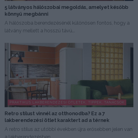
5 látványos hálószobai megoldás, amelyet később
könnyű megbánni
A hálószoba berendezésénél különösen fontos, hogy a
látvány mellett a hosszú távú...
PRAKTIKUS LAKBERENDEZÉSI ÖTLETEK, TIPPEK, TANÁCSOK
Retro stílust vinnél az otthonodba? Ez a 7
lakberendezési ötlet karaktert ad a térnek
A retro stílus az utóbbi években újra erősebben jelen van
a lakberendezésben,...