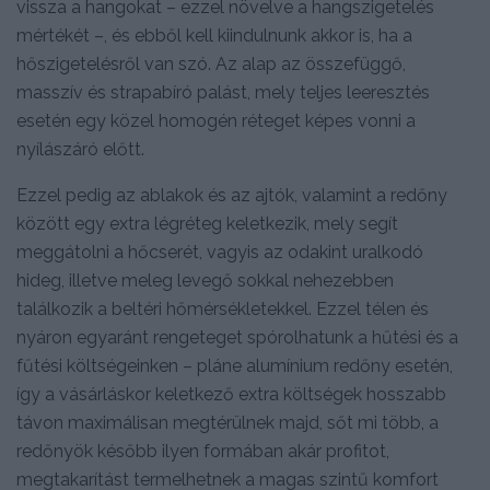
vissza a hangokat – ezzel növelve a hangszigetelés
mértékét –, és ebből kell kiindulnunk akkor is, ha a
hőszigetelésről van szó. Az alap az összefüggő,
masszív és strapabíró palást, mely teljes leeresztés
esetén egy közel homogén réteget képes vonni a
nyílászáró előtt.
Ezzel pedig az ablakok és az ajtók, valamint a redőny
között egy extra légréteg keletkezik, mely segít
meggátolni a hőcserét, vagyis az odakint uralkodó
hideg, illetve meleg levegő sokkal nehezebben
találkozik a beltéri hőmérsékletekkel. Ezzel télen és
nyáron egyaránt rengeteget spórolhatunk a hűtési és a
fűtési költségeinken – pláne alumínium redőny esetén,
így a vásárláskor keletkező extra költségek hosszabb
távon maximálisan megtérülnek majd, sőt mi több, a
redőnyök később ilyen formában akár profitot,
megtakarítást termelhetnek a magas szintű komfort