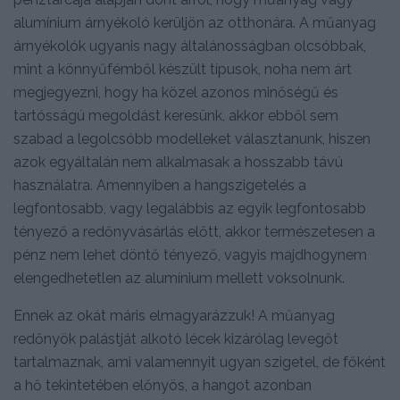
alumínium árnyékoló kerüljön az otthonára. A műanyag
árnyékolók ugyanis nagy általánosságban olcsóbbak,
mint a könnyűfémből készült típusok, noha nem árt
megjegyezni, hogy ha közel azonos minőségű és
tartósságú megoldást keresünk, akkor ebből sem
szabad a legolcsóbb modelleket választanunk, hiszen
azok egyáltalán nem alkalmasak a hosszabb távú
használatra. Amennyiben a hangszigetelés a
legfontosabb, vagy legalábbis az egyik legfontosabb
tényező a redőnyvásárlás előtt, akkor természetesen a
pénz nem lehet döntő tényező, vagyis majdhogynem
elengedhetetlen az alumínium mellett voksolnunk.
Ennek az okát máris elmagyarázzuk! A műanyag
redőnyök palástját alkotó lécek kizárólag levegőt
tartalmaznak, ami valamennyit ugyan szigetel, de főként
a hő tekintetében előnyös, a hangot azonban