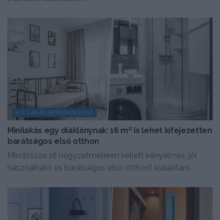
KIS LAKÁS BERENDEZÉSE
Minilakás egy diáklánynak: 16 m² is lehet kifejezetten
barátságos első otthon
Mindössze 16 négyzetméteren kellett kényelmes, jól
használható és barátságos első otthont kialakítani...