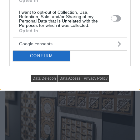
Opted In
I want to opt-out of Collection, Use,
Retention, Sale, and/or Sharing of my
Personal Data that Is Unrelated with the
Purposes for which it was collected.
Opted In
Google consents
CONFIRM
15 mini átalakítás, dekorációs ötlet, amivel akár
azonnal feldobhatod otthonod hangulatát
Data Deletion
Data Access
Privacy Policy
Következő cikk