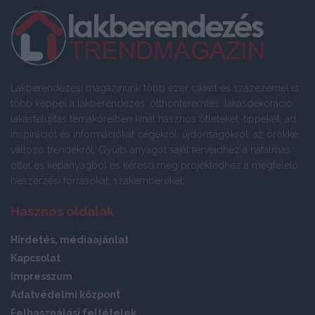
Lakberendezési magazinunk több ezer cikkel és százezernél is
több képpel a lakberendezés, otthonteremtés, lakásdekoráció,
lakásfelújítás témaköreiben kínál hasznos ötleteket, tippeket, ad
inspirációt és információkat cégekről, újdonságokról, az örökké
változó trendekről. Gyűjts anyagot saját terveidhez a hatalmas
ötlet és képanyagból és keresd meg projektedhez a megfelelő
beszerzési forrásokat, szakembereket.
Hasznos oldalak
Hirdetés, médiaajánlat
Kapcsolat
Impresszum
Adatvédelmi központ
Felhasználási feltételek