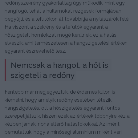
redőnyszekrény gyakorlatilag úgy működik, mint egy
hangfogó, tehát a hullámokat rezgések formájában
begyűjti, és a lefutókon át továbbítja a nyílászárók felé.
Ha viszont a szekrény és a lefutók egyaránt a
hőszigetelt homlokzat mögé kerülnek, ez a hatás
elveszik, ami természetesen a hangszigetelési értéken
egyaránt észrevehető lesz.
Nemcsak a hangot, a hőt is 
szigeteli a redőny
Fentebb már megjegyeztük, de érdemes külön is
kiemelni, hogy amelyik redőny esetében létezik
hangszigetelés, ott a hőszigetelés egyaránt fontos
szerepet játszik, hiszen ezek az értékek többnyire kéz a
kézben járnak, noha eltérő hatásfokokkal. Az imént
bemutattuk, hogy a minőségi alumínium miként veri