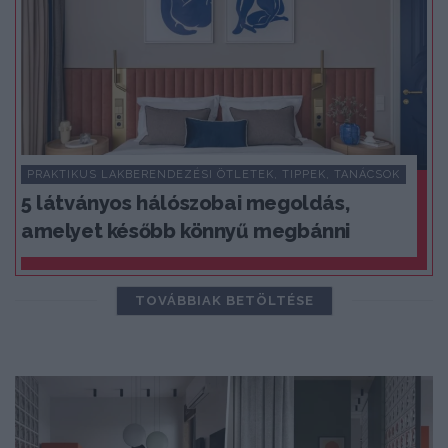
PRAKTIKUS LAKBERENDEZÉSI ÖTLETEK, TIPPEK, TANÁCSOK
5 látványos hálószobai megoldás,
amelyet később könnyű megbánni
TOVÁBBIAK BETÖLTÉSE