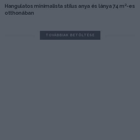
Hangulatos minimalista stílus anya és lánya 74 m²-es
otthonában
TOVÁBBIAK BETÖLTÉSE