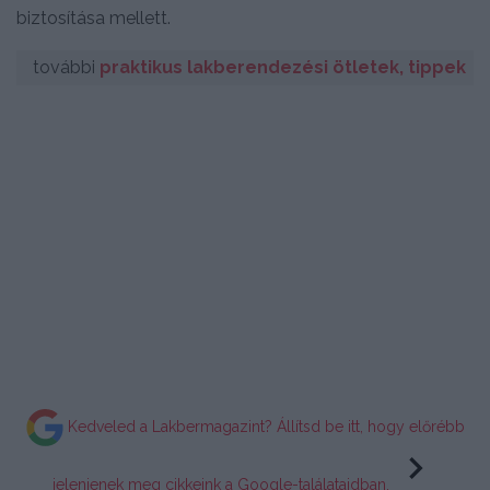
biztosítása mellett.
további
praktikus lakberendezési ötletek, tippek
Kedveled a Lakbermagazint? Állítsd be itt, hogy előrébb
jelenjenek meg cikkeink a Google-találataidban.