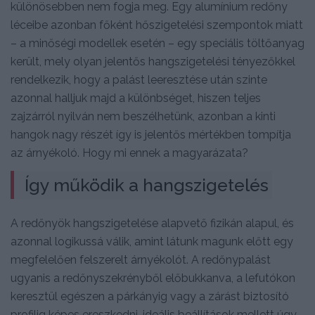
különösebben nem fogja meg. Egy alumínium redőny
léceibe azonban főként hőszigetelési szempontok miatt
– a minőségi modellek esetén – egy speciális töltőanyag
került, mely olyan jelentős hangszigetelési tényezőkkel
rendelkezik, hogy a palást leeresztése után szinte
azonnal halljuk majd a különbséget, hiszen teljes
zajzárról nyilván nem beszélhetünk, azonban a kinti
hangok nagy részét így is jelentős mértékben tompítja
az árnyékoló. Hogy mi ennek a magyarázata?
Így működik a hangszigetelés
A redőnyök hangszigetelése alapvető fizikán alapul, és
azonnal logikussá válik, amint látunk magunk előtt egy
megfelelően felszerelt árnyékolót. A redőnypalást
ugyanis a redőnyszekrényből előbukkanva, a lefutókon
keresztül egészen a párkányig vagy a zárást biztosító
profilig képes ereszkedni, ideális beállítások mellett úgy,