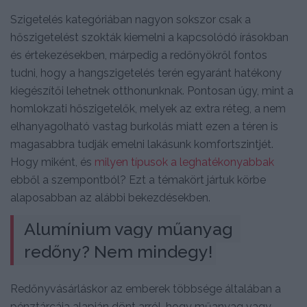
Szigetelés kategóriában nagyon sokszor csak a
hőszigetelést szokták kiemelni a kapcsolódó írásokban
és értekezésekben, márpedig a redőnyökről fontos
tudni, hogy a hangszigetelés terén egyaránt hatékony
kiegészítői lehetnek otthonunknak. Pontosan úgy, mint a
homlokzati hőszigetelők, melyek az extra réteg, a nem
elhanyagolható vastag burkolás miatt ezen a téren is
magasabbra tudják emelni lakásunk komfortszintjét.
Hogy miként, és
milyen típusok a leghatékonyabbak
ebből a szempontból? Ezt a témakört jártuk körbe
alaposabban az alábbi bekezdésekben.
Alumínium vagy műanyag 
redőny? Nem mindegy!
Redőnyvásárláskor az emberek többsége általában a
pénztárcája alapján dönt arról, hogy műanyag vagy