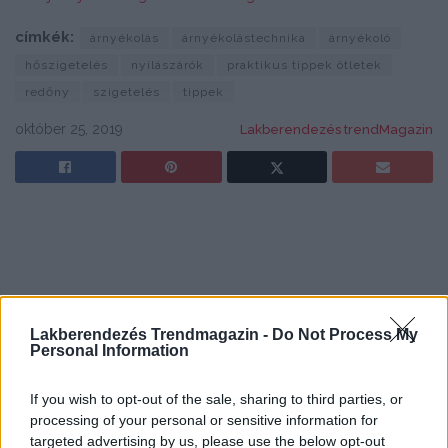
címkék:
árnyékolás
árnyékolástechnika
árnyékoló
hőszigetelés
nyílászárók
praktikus tippek ötletek
redőny
szigetelés
tippek
október 25, 2019
Lakberendezés trendMagazin
Lakberendezés Trendmagazin -
Do Not Process My
Personal Information
If you wish to opt-out of the sale, sharing to third parties, or
processing of your personal or sensitive information for
targeted advertising by us, please use the below opt-out