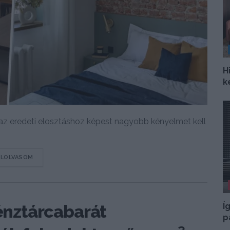
H
k
nak az eredeti elosztáshoz képest nagyobb kényelmet kell
DETAILS
ELOLVASOM
Í
pénztárcabarát
p