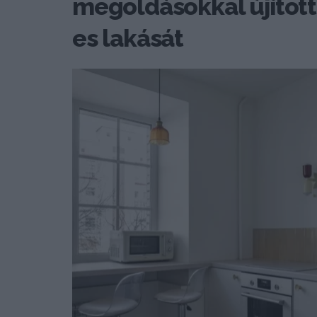
megoldásokkal újított
es lakását