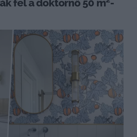
ák fel a doktornő 50 m²-