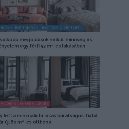
HÁZAK, ENTERIŐRÖK - INSPIRÁCIÓ KÉPEKBEN
ivalkodó megoldások nélkül: minőség és
ényelem egy férfi 52 m²-es lakásában
MODERN LAKBERENDEZÉS
gy lett a minimalista lakás barátságos: fiatal
ár új, 60 m²-es otthona