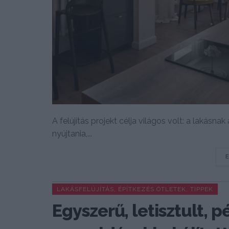
A felújítás projekt célja világos volt: a lakás
nyújtania,...
LAKÁSFELÚJÍTÁS, ÉPÍTKEZÉS ÖTLETEK, TIPPEK
Egyszerű, letisztult, 