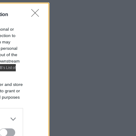
tion
sonal or
ection to
ou may
 personal
out of the
 downstream
B’s List of
er and store
to grant or
ed purposes