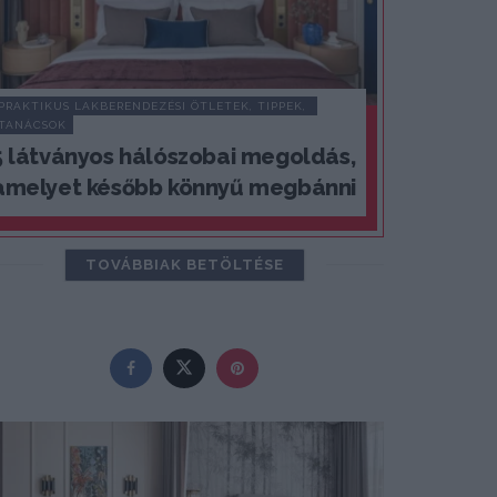
PRAKTIKUS LAKBERENDEZÉSI ÖTLETEK, TIPPEK, 
TANÁCSOK
5 látványos hálószobai megoldás,
amelyet később könnyű megbánni
TOVÁBBIAK BETÖLTÉSE