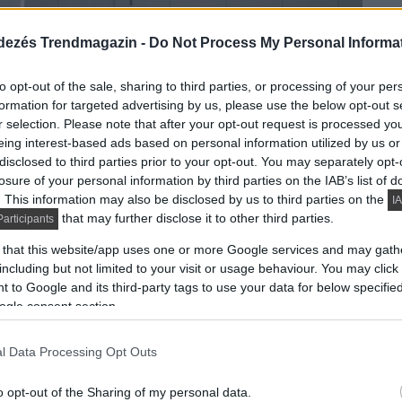
dezés Trendmagazin -
Do Not Process My Personal Informa
to opt-out of the sale, sharing to third parties, or processing of your per
formation for targeted advertising by us, please use the below opt-out s
r selection. Please note that after your opt-out request is processed y
eing interest-based ads based on personal information utilized by us or
disclosed to third parties prior to your opt-out. You may separately opt-
losure of your personal information by third parties on the IAB’s list of
elsőépítész ennek az 50 m²-es, 1969-ben épült
. This information may also be disclosed by us to third parties on the
IA
that may further disclose it to other third parties.
articipants
 that this website/app uses one or more Google services and may gath
DETAILS
ELOLVASOM
including but not limited to your visit or usage behaviour. You may click 
 to Google and its third-party tags to use your data for below specifi
ogle consent section.
kis lakása újult meg:
l Data Processing Opt Outs
yszerű megoldásokkal
o opt-out of the Sharing of my personal data.