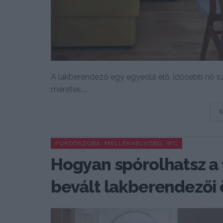
A lakberendező egy egyedül élő, idősebb nő sz
méretes,...
FÜRDŐSZOBA, MELLÉKHELYISÉG, WC
Hogyan spórolhatsz a 
bevált lakberendezői 