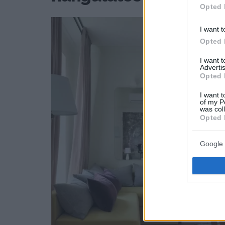
Opted 
I want t
Opted 
I want 
Advertis
Opted 
I want t
of my P
was col
Opted 
Google 