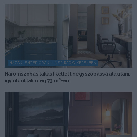
HÁZAK, ENTERIŐRÖK - INSPIRÁCIÓ KÉPEKBEN
Háromszobás lakást kellett négyszobássá alakítani:
így oldották meg 73 m²-en