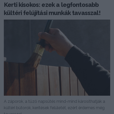
Kerti kisokos: ezek a legfontosabb
kültéri felújítási munkák tavasszal!
A záporok, a tűző napsütés mind-mind károsíthatják a
kültéri bútorok, kerítések felületét, ezért érdemes még