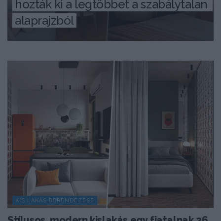
hozták ki a legtöbbet a szabálytalan 
alaprajzból
KIS LAKÁS BERENDEZÉSE
Stílusos, modern kislakás egy fiatalnak 26