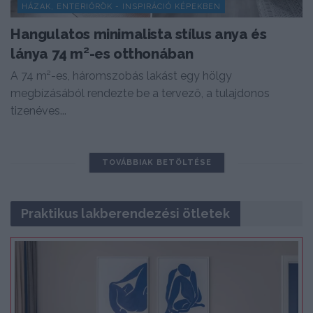
HÁZAK, ENTERIŐRÖK - INSPIRÁCIÓ KÉPEKBEN
Hangulatos minimalista stílus anya és
lánya 74 m²-es otthonában
A 74 m²-es, háromszobás lakást egy hölgy
megbízásából rendezte be a tervező, a tulajdonos
tizenéves...
TOVÁBBIAK BETÖLTÉSE
Praktikus lakberendezési ötletek