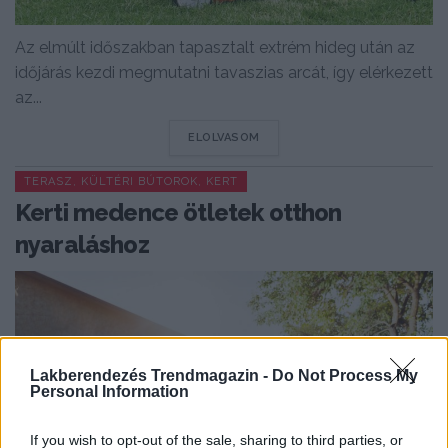
Az elmúlt időszakban tapasztalt extrém hideg után az
időjárás kezdi megmutatni tavaszias arcát, így elérkezett
az...
DETAILS
ELOLVASOM
TERASZ, KÜLTÉRI BÚTOROK, KERT
Kerti medence ötletek otthon
nyaraláshoz
Lakberendezés Trendmagazin -
Do Not Process My
Personal Information
If you wish to opt-out of the sale, sharing to third parties, or