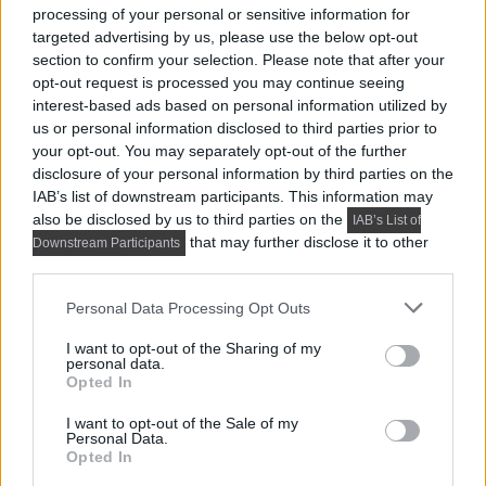
processing of your personal or sensitive information for
targeted advertising by us, please use the below opt-out
section to confirm your selection. Please note that after your
opt-out request is processed you may continue seeing
interest-based ads based on personal information utilized by
us or personal information disclosed to third parties prior to
your opt-out. You may separately opt-out of the further
Közeledik az igazi nyárias jó idő, a gondtalan
disclosure of your personal information by third parties on the
utazgatásra ebben a szezonban viszont nem biztos,
IAB’s list of downstream participants. This information may
hogy...
also be disclosed by us to third parties on the
IAB’s List of
that may further disclose it to other
Downstream Participants
DETAILS
ELOLVASOM
third parties.
Please note that this website/app uses one or more Google
Personal Data Processing Opt Outs
1
2
services and may gather and store information including but
not limited to your visit or usage behaviour. You may click to
I want to opt-out of the Sharing of my
personal data.
grant or deny consent to Google and its third-party tags to
Opted In
use your data for below specified purposes in below Google
consent section.
I want to opt-out of the Sale of my
Personal Data.
Opted In