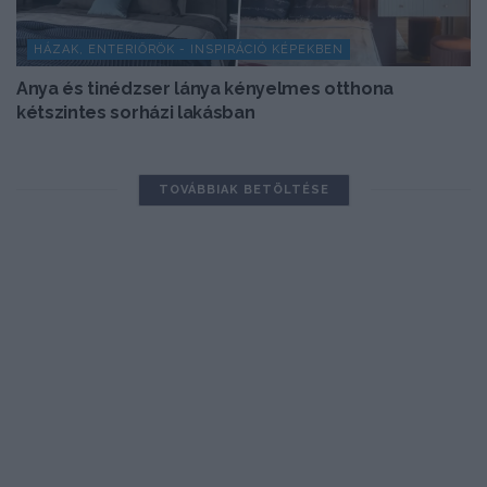
HÁZAK, ENTERIŐRÖK - INSPIRÁCIÓ KÉPEKBEN
Anya és tinédzser lánya kényelmes otthona
kétszintes sorházi lakásban
TOVÁBBIAK BETÖLTÉSE