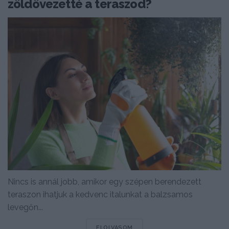
zöldövezetté a teraszod?
Nincs is annál jobb, amikor egy szépen berendezett
teraszon ihatjuk a kedvenc italunkat a balzsamos
levegőn...
DETAILS
ELOLVASOM