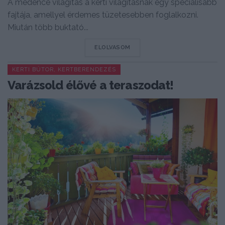
A medence világítás a kerti világításnak egy speciálisabb
fajtája, amellyel érdemes tüzetesebben foglalkozni.
Miután több buktató...
DETAILS
ELOLVASOM
KERTI BÚTOR, KERTBERENDEZÉS
Varázsold élővé a teraszodat!