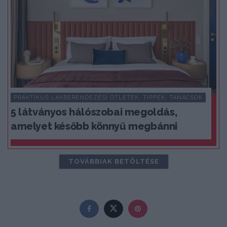
PRAKTIKUS LAKBERENDEZÉSI ÖTLETEK, TIPPEK, TANÁCSOK
5 látványos hálószobai megoldás,
amelyet később könnyű megbánni
TOVÁBBIAK BETÖLTÉSE