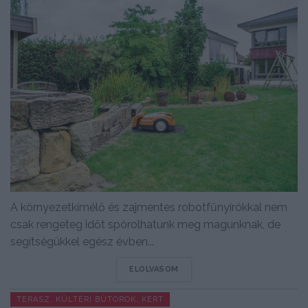
A környezetkímélő és zajmentes robotfűnyírókkal nem
csak rengeteg időt spórolhatunk meg magunknak, de
segítségükkel egész évben...
DETAILS
ELOLVASOM
TERASZ, KÜLTÉRI BÚTOROK, KERT