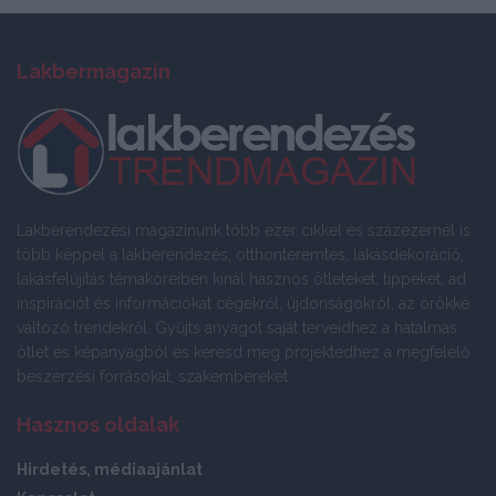
Lakbermagazin
Lakberendezési magazinunk több ezer cikkel és százezernél is
több képpel a lakberendezés, otthonteremtés, lakásdekoráció,
lakásfelújítás témaköreiben kínál hasznos ötleteket, tippeket, ad
inspirációt és információkat cégekről, újdonságokról, az örökké
változó trendekről. Gyűjts anyagot saját terveidhez a hatalmas
ötlet és képanyagból és keresd meg projektedhez a megfelelő
beszerzési forrásokat, szakembereket.
Hasznos oldalak
Hirdetés, médiaajánlat