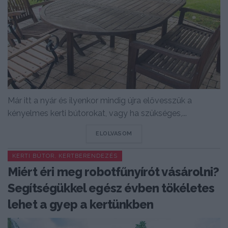
Már itt a nyár és ilyenkor mindig újra elővesszük a
kényelmes kerti bútorokat, vagy ha szükséges,...
DETAILS
ELOLVASOM
KERTI BÚTOR, KERTBERENDEZÉS
Miért éri meg robotfűnyírót vásárolni?
Segítségükkel egész évben tökéletes
lehet a gyep a kertünkben