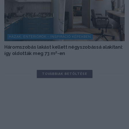
HÁZAK, ENTERIŐRÖK - INSPIRÁCIÓ KÉPEKBEN
Háromszobás lakást kellett négyszobássá alakítani:
így oldották meg 73 m²-en
TOVÁBBIAK BETÖLTÉSE