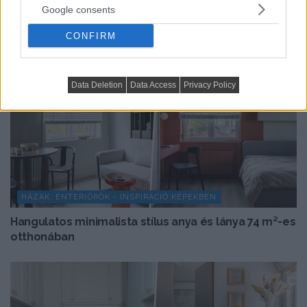
Google consents
CONFIRM
Data Deletion
Data Access
Privacy Policy
HÁZAK, ENTERIŐRÖK - INSPIRÁCIÓ KÉPEKBEN
Hangulatos minimalista stílus anya és lánya 74 m²-es
otthonában