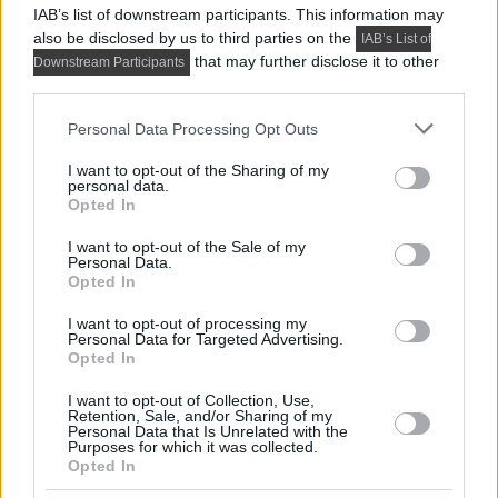
IAB’s list of downstream participants. This information may
also be disclosed by us to third parties on the
IAB’s List of
that may further disclose it to other
Downstream Participants
third parties.
Please note that this website/app uses one or more Google
Personal Data Processing Opt Outs
services and may gather and store information including but
not limited to your visit or usage behaviour. You may click to
I want to opt-out of the Sharing of my
personal data.
grant or deny consent to Google and its third-party tags to
Opted In
use your data for below specified purposes in below Google
consent section.
I want to opt-out of the Sale of my
Personal Data.
Opted In
PRAKTIKUS LAKBERENDEZÉSI ÖTLETEK, TIPPEK, TANÁCSOK
I want to opt-out of processing my
5 látványos hálószobai megoldás,
Personal Data for Targeted Advertising.
Opted In
amelyet később könnyű megbánni
I want to opt-out of Collection, Use,
Retention, Sale, and/or Sharing of my
Personal Data that Is Unrelated with the
TOVÁBBIAK BETÖLTÉSE
Purposes for which it was collected.
Opted In