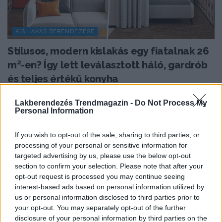
KIS LAKÁS BERENDEZÉSE
Stílusos, modern kislakás egy fiatalnak 26
m²-en? Így lett leválasztott háló, gardrób
és teljes értékű konyha
Mindössze 26 négyzetméteren kellett kialakítani egy
Lakberendezés Trendmagazin -
Do Not Process My
fiatal férfi számára olyan otthont, amelyben a kis
Personal Information
alapterület...
If you wish to opt-out of the sale, sharing to third parties, or
processing of your personal or sensitive information for
targeted advertising by us, please use the below opt-out
TOVÁBBIAK BETÖLTÉSE
section to confirm your selection. Please note that after your
opt-out request is processed you may continue seeing
interest-based ads based on personal information utilized by
Praktikus lakberendezési ötletek
us or personal information disclosed to third parties prior to
your opt-out. You may separately opt-out of the further
disclosure of your personal information by third parties on the