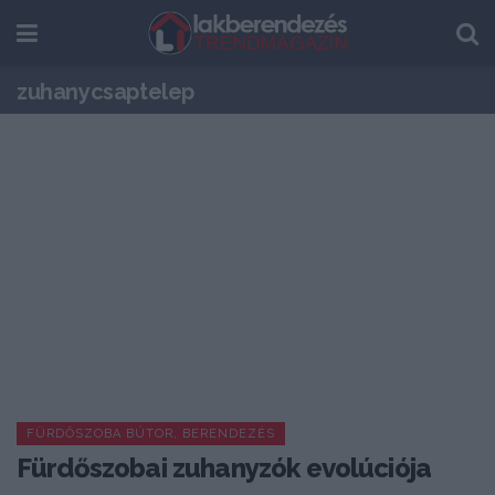
zuhanycsaptelep
FÜRDŐSZOBA BÚTOR, BERENDEZÉS
Fürdőszobai zuhanyzók evolúciója