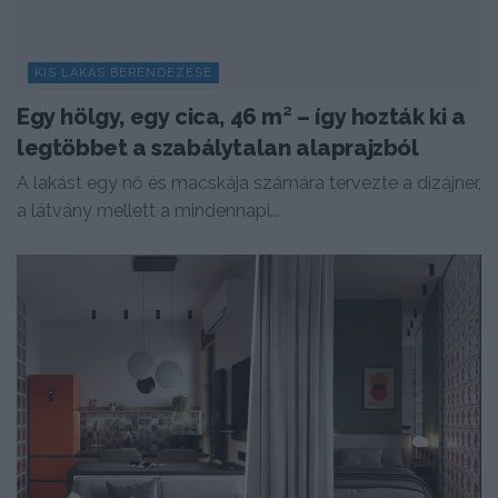
KIS LAKÁS BERENDEZÉSE
Egy hölgy, egy cica, 46 m² – így hozták ki a
legtöbbet a szabálytalan alaprajzból
A lakást egy nő és macskája számára tervezte a dizájner,
a látvány mellett a mindennapi...