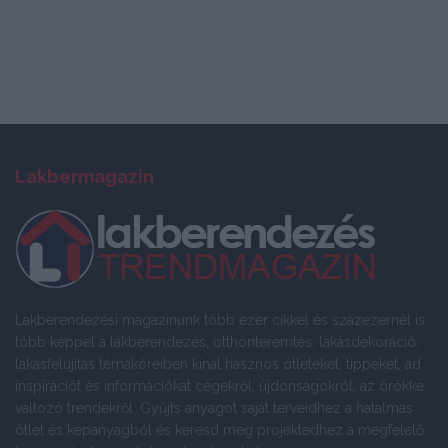
Lakbermagazin
Lakberendezési magazinunk több ezer cikkel és százezernél is
több képpel a lakberendezés, otthonteremtés, lakásdekoráció,
lakásfelújítás témaköreiben kínál hasznos ötleteket, tippeket, ad
inspirációt és információkat cégekről, újdonságokról, az örökké
változó trendekről. Gyűjts anyagot saját terveidhez a hatalmas
ötlet és képanyagból és keresd meg projektedhez a megfelelő