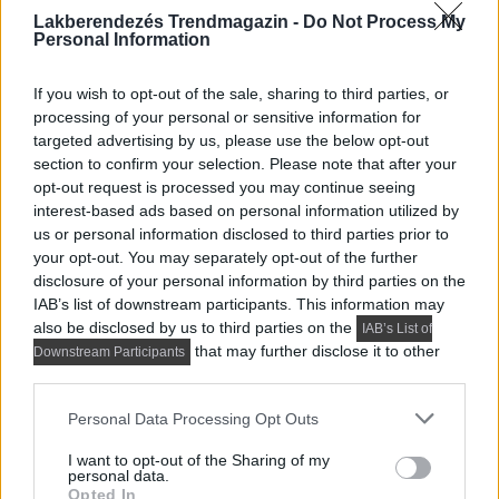
Lakberendezés Trendmagazin -
Do Not Process My
Personal Information
If you wish to opt-out of the sale, sharing to third parties, or
KIS LAKÁS BERENDEZÉSE
processing of your personal or sensitive information for
Stílusos, modern kislakás egy 
targeted advertising by us, please use the below opt-out
section to confirm your selection. Please note that after your
fiatalnak 26 m²-en? Így lett 
opt-out request is processed you may continue seeing
leválasztott háló, gardrób és teljes 
interest-based ads based on personal information utilized by
us or personal information disclosed to third parties prior to
értékű konyha
your opt-out. You may separately opt-out of the further
disclosure of your personal information by third parties on the
IAB’s list of downstream participants. This information may
also be disclosed by us to third parties on the
IAB’s List of
that may further disclose it to other
Downstream Participants
third parties.
Please note that this website/app uses one or more Google
Personal Data Processing Opt Outs
services and may gather and store information including but
not limited to your visit or usage behaviour. You may click to
I want to opt-out of the Sharing of my
personal data.
grant or deny consent to Google and its third-party tags to
Opted In