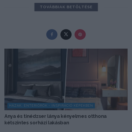
TOVÁBBIAK BETÖLTÉSE
HÁZAK, ENTERIŐRÖK - INSPIRÁCIÓ KÉPEKBEN
Anya és tinédzser lánya kényelmes otthona
kétszintes sorházi lakásban