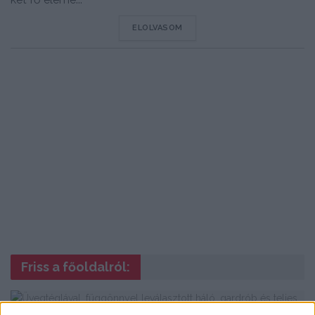
DETAILS
ELOLVASOM
Friss a főoldalról: