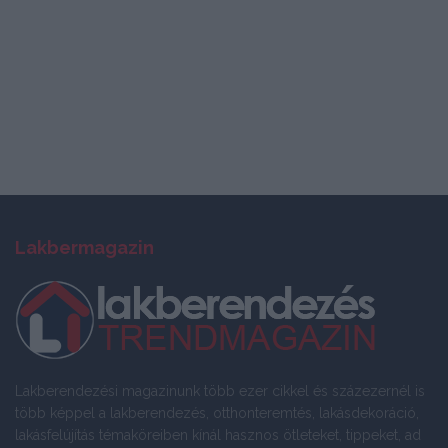
Lakbermagazin
Lakberendezési magazinunk több ezer cikkel és százezernél is
több képpel a lakberendezés, otthonteremtés, lakásdekoráció,
lakásfelújítás témaköreiben kínál hasznos ötleteket, tippeket, ad