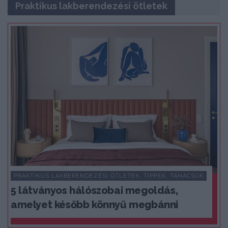
Praktikus lakberendezési ötletek
PRAKTIKUS LAKBERENDEZÉSI ÖTLETEK, TIPPEK, TANÁCSOK
5 látványos hálószobai megoldás,
amelyet később könnyű megbánni