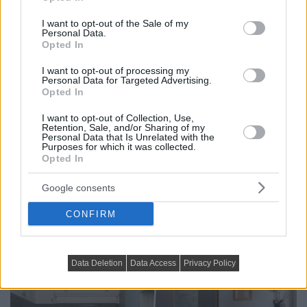
use your data for below specified purposes in below Google
consent section.
I want to opt-out of the Sale of my
Personal Data.
Opted In
I want to opt-out of processing my
Personal Data for Targeted Advertising.
Opted In
HÁZAK, ENTERIŐRÖK - INSPIRÁCIÓ KÉPEKBEN
I want to opt-out of Collection, Use,
Hangulatos minimalista stílus anya és
Retention, Sale, and/or Sharing of my
Personal Data that Is Unrelated with the
lánya 74 m²-es otthonában
Purposes for which it was collected.
Opted In
A 74 m²-es, háromszobás lakást egy hölgy
megbízásából rendezte be a tervező, a tulajdonos
Google consents
tizenéves...
CONFIRM
Data Deletion
Data Access
Privacy Policy