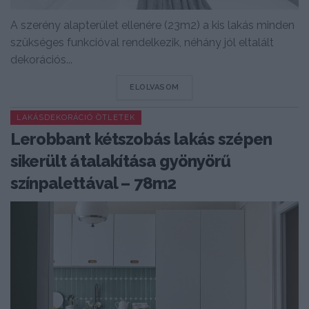
A szerény alapterület ellenére (23m2) a kis lakás minden
szükséges funkcióval rendelkezik, néhány jól eltalált
dekorációs...
DETAILS
ELOLVASOM
LAKÁSDEKORÁCIÓ ÖTLETEK
Lerobbant kétszobás lakás szépen
sikerült átalakítása gyönyörű
színpalettával – 78m2