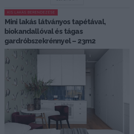
KIS LAKÁS BERENDEZÉSE
Mini lakás látványos tapétával,
biokandallóval és tágas
gardróbszekrénnyel – 23m2