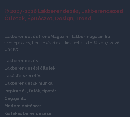
© 2007-2026 Lakberendezés, Lakberendezési
Ötletek, Építészet, Design, Trend
Lakberendezés trendMagazin - lakbermagazin.hu
webfejlesztés, honlapkészítés: i-link webstúdió © 2007-2026 I-
Link Kft
Lakberendezés
Lakberendezési ötletek
Lakásfelszerelés
Lakberendezők munkái
Inspirációk, fotók, tipptár
Cégajánló
Modern építészet
Kis lakás berendezése
Okos otthon
Panellakás ötletek