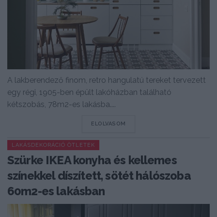
A lakberendező finom, retro hangulatú tereket tervezett
egy régi, 1905-ben épült lakóházban található
kétszobás, 78m2-es lakásba....
DETAILS
ELOLVASOM
LAKÁSDEKORÁCIÓ ÖTLETEK
Szürke IKEA konyha és kellemes
színekkel díszített, sötét hálószoba
60m2-es lakásban