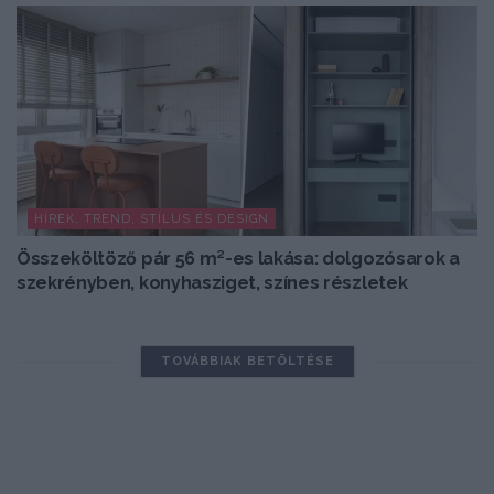
HÍREK, TREND, STÍLUS ÉS DESIGN
Összeköltöző pár 56 m²-es lakása: dolgozósarok a
szekrényben, konyhasziget, színes részletek
TOVÁBBIAK BETÖLTÉSE