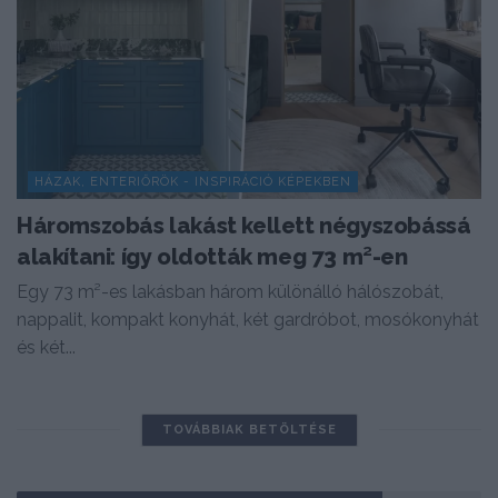
HÁZAK, ENTERIŐRÖK - INSPIRÁCIÓ KÉPEKBEN
Háromszobás lakást kellett négyszobássá
alakítani: így oldották meg 73 m²-en
Egy 73 m²-es lakásban három különálló hálószobát,
nappalit, kompakt konyhát, két gardróbot, mosókonyhát
és két...
TOVÁBBIAK BETÖLTÉSE