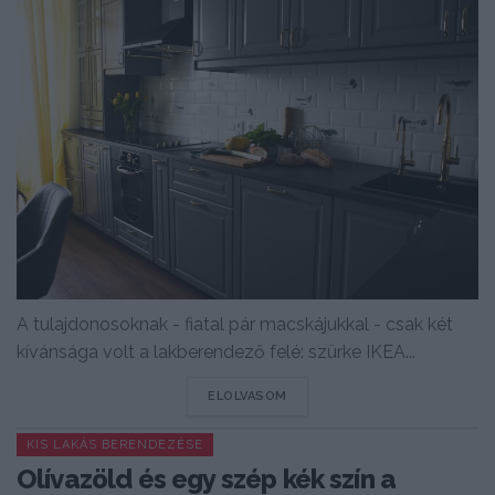
A tulajdonosoknak - fiatal pár macskájukkal - csak két
kívánsága volt a lakberendező felé: szürke IKEA...
DETAILS
ELOLVASOM
KIS LAKÁS BERENDEZÉSE
Olívazöld és egy szép kék szín a