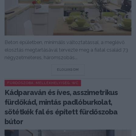
Beton épületben, minimális változtatással, a meglévő
elosztás megtartásával tervezte meg a fiatal család 73
négyzetméteres, háromszobás...
DETAILS
ELOLVASOM
FÜRDŐSZOBA, MELLÉKHELYISÉG, WC
Kádparaván és íves, asszimetrikus
fürdőkád, mintás padlóburkolat,
sötétkék fal és épített fürdőszoba
bútor