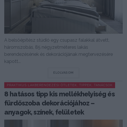
A belsőépítész stúdió egy csupasz falakkal átvett,
háromszobás, 85 négyzetméteres lakás
berendezésének és dekorációjának megtervezésére
kapott...
DETAILS
ELOLVASOM
PRAKTIKUS LAKBERENDEZÉSI ÖTLETEK, TIPPEK, TANÁCSOK
8 hatásos tipp kis mellékhelyiség és
fürdőszoba dekorációjához –
anyagok, színek, felületek