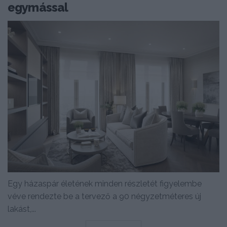
egymással
Egy házaspár életének minden részletét figyelembe
véve rendezte be a tervező a 90 négyzetméteres új
lakást,...