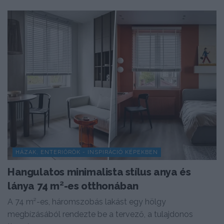
HÁZAK, ENTERIŐRÖK - INSPIRÁCIÓ KÉPEKBEN
Hangulatos minimalista stílus anya és
lánya 74 m²-es otthonában
A 74 m²-es, háromszobás lakást egy hölgy
megbízásából rendezte be a tervező, a tulajdonos