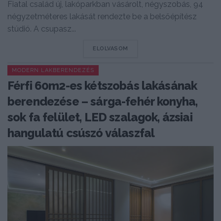
Fiatal család új, lakóparkban vásárolt, négyszobás, 94
négyzetméteres lakását rendezte be a belsőépítész
stúdió. A csupasz...
DETAILS
ELOLVASOM
MODERN LAKBERENDEZÉS
Férfi 60m2-es kétszobás lakásának
berendezése – sárga-fehér konyha,
sok fa felület, LED szalagok, ázsiai
hangulatú csúszó válaszfal