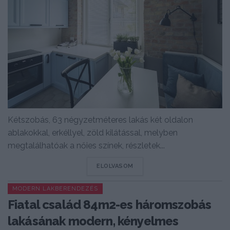
Kétszobás, 63 négyzetméteres lakás két oldalon
ablakokkal, erkéllyel, zöld kilátással, melyben
megtalálhatóak a nőies színek, részletek...
DETAILS
ELOLVASOM
MODERN LAKBERENDEZÉS
Fiatal család 84m2-es háromszobás
lakásának modern, kényelmes