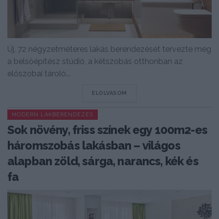
Új, 72 négyzetméteres lakás berendezését tervezte meg
a belsőépítész stúdió, a kétszobás otthonban az
előszobai tároló...
DETAILS
ELOLVASOM
MODERN LAKBERENDEZÉS
Sok növény, friss színek egy 100m2-es
háromszobás lakásban – világos
alapban zöld, sárga, narancs, kék és
fa