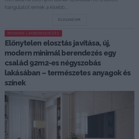
hangulatot ennek a kisebb...
DETAILS
ELOLVASOM
MODERN LAKBERENDEZÉS
Előnytelen elosztás javítása, új,
modern minimál berendezés egy
család 92m2-es négyszobás
lakásában – természetes anyagok és
színek