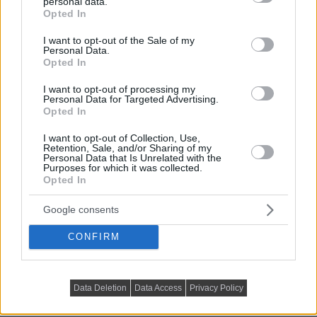
personal data.
grant or deny consent to Google and its third-party tags to
Divatos rózsaszín, szürke, zöld, arany,
Opted In
use your data for below specified purposes in below Google
réz színárnyalatok egy 77m2-es
consent section.
I want to opt-out of the Sale of my
Personal Data.
háromszobás lakásban –
Opted In
gyerekszobával
I want to opt-out of processing my
Personal Data for Targeted Advertising.
Opted In
I want to opt-out of Collection, Use,
Retention, Sale, and/or Sharing of my
Personal Data that Is Unrelated with the
Purposes for which it was collected.
Opted In
Google consents
CONFIRM
Data Deletion
Data Access
Privacy Policy