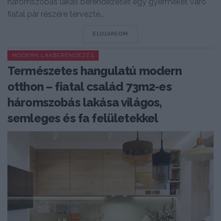
háromszobás lakás berendezését egy gyermeket váró
fiatal pár részére tervezte...
DETAILS
ELOLVASOM
MODERN LAKBERENDEZÉS
Természetes hangulatú modern
otthon – fiatal család 73m2-es
háromszobás lakása világos,
semleges és fa felületekkel