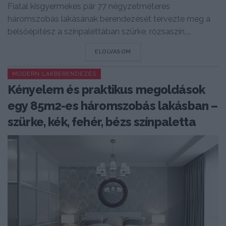
Fiatal kisgyermekes pár 77 négyzetméteres
háromszobás lakásának berendezését tervezte meg a
belsőépítész a színpalettában szürke, rózsaszín,...
DETAILS
ELOLVASOM
MODERN LAKBERENDEZÉS
Kényelem és praktikus megoldások
egy 85m2-es háromszobás lakásban –
szürke, kék, fehér, bézs színpaletta