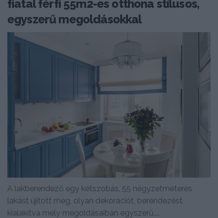
fiatal férfi 55m2-es otthona stílusos,
egyszerű megoldásokkal
A lakberendező egy kétszobás, 55 négyzetméteres
lakást újított meg, olyan dekorációt, berendezést
kialakítva mely megoldásaiban egyszerű,...