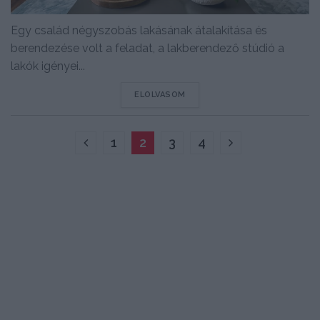
Egy család négyszobás lakásának átalakítása és
berendezése volt a feladat, a lakberendező stúdió a
lakók igényei...
DETAILS
ELOLVASOM
1
2
3
4