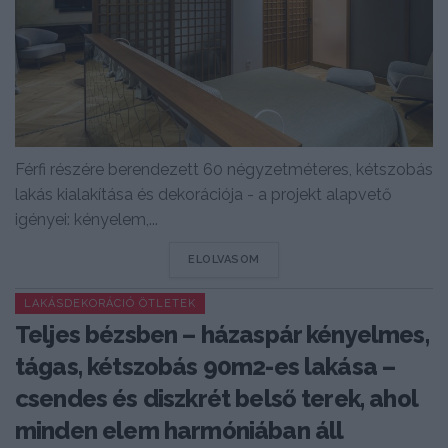
Férfi részére berendezett 60 négyzetméteres, kétszobás
lakás kialakítása és dekorációja - a projekt alapvető
igényei: kényelem,...
DETAILS
ELOLVASOM
LAKÁSDEKORÁCIÓ ÖTLETEK
Teljes bézsben – házaspár kényelmes,
tágas, kétszobás 90m2-es lakása –
csendes és diszkrét belső terek, ahol
minden elem harmóniában áll