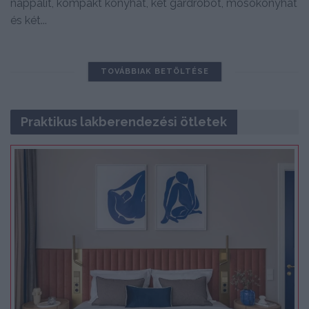
nappalit, kompakt konyhát, két gardróbot, mosókonyhát
és két...
TOVÁBBIAK BETÖLTÉSE
Praktikus lakberendezési ötletek