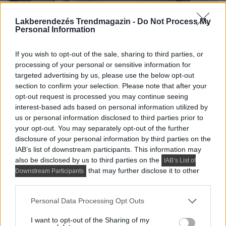
Lakberendezés Trendmagazin -
Do Not Process My
Personal Information
If you wish to opt-out of the sale, sharing to third parties, or
processing of your personal or sensitive information for
targeted advertising by us, please use the below opt-out
section to confirm your selection. Please note that after your
opt-out request is processed you may continue seeing
interest-based ads based on personal information utilized by
us or personal information disclosed to third parties prior to
your opt-out. You may separately opt-out of the further
disclosure of your personal information by third parties on the
IAB’s list of downstream participants. This information may
Fürdőszoba - kádparaván és íves, asszimetrikus
also be disclosed by us to third parties on the
IAB’s List of
fürdőkád, mintás padlóburkolat, sötétkék fal és épített
that may further disclose it to other
Downstream Participants
fürdőszoba bútor, fa...
third parties.
DETAILS
ELOLVASOM
Please note that this website/app uses one or more Google
Personal Data Processing Opt Outs
services and may gather and store information including but
LAKÁSDEKORÁCIÓ ÖTLETEK
not limited to your visit or usage behaviour. You may click to
I want to opt-out of the Sharing of my