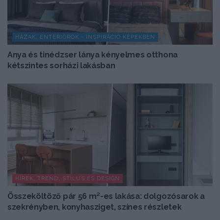
HÁZAK, ENTERIŐRÖK - INSPIRÁCIÓ KÉPEKBEN
Anya és tinédzser lánya kényelmes otthona
kétszintes sorházi lakásban
HÍREK, TREND, STÍLUS ÉS DESIGN
Összeköltöző pár 56 m²-es lakása: dolgozósarok a
szekrényben, konyhasziget, színes részletek