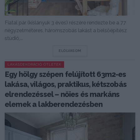
Fiatal pár (kislányuk 3 éves) részére rendezte be a 77
négyzetméteres, háromszobás lakást a belsőépítész
stúdió,...
DETAILS
ELOLVASOM
LAKÁSDEKORÁCIÓ ÖTLETEK
Egy hölgy szépen felújított 63m2-es
lakása, világos, praktikus, kétszobás
elrendezéssel – nőies és markáns
elemek a lakberendezésben