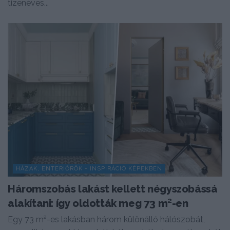
tizenéves...
HÁZAK, ENTERIŐRÖK - INSPIRÁCIÓ KÉPEKBEN
Háromszobás lakást kellett négyszobássá
alakítani: így oldották meg 73 m²-en
Egy 73 m²-es lakásban három különálló hálószobát,