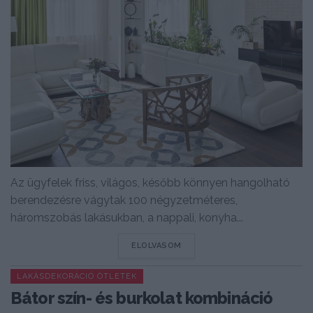
Az ügyfelek friss, világos, később könnyen hangolható
berendezésre vágytak 100 négyzetméteres,
háromszobás lakásukban, a nappali, konyha...
DETAILS
ELOLVASOM
LAKÁSDEKORÁCIÓ ÖTLETEK
Bátor szín- és burkolat kombináció