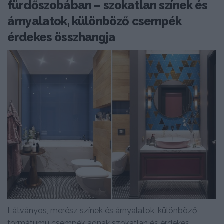
fürdőszobában – szokatlan színek és
árnyalatok, különböző csempék
érdekes összhangja
Látványos, merész színek és árnyalatok, különböző
formátumú csempék adnak szokatlan és érdekes