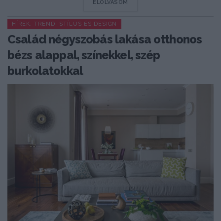
DETAILS
ELOLVASOM
HÍREK, TREND, STÍLUS ÉS DESIGN
Család négyszobás lakása otthonos
bézs alappal, színekkel, szép
burkolatokkal