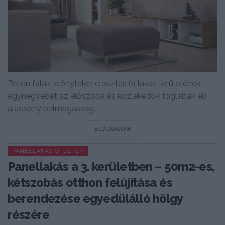
Beton falak, előnytelen elosztás (a lakás területének
egynegyedét az előszoba és közlekedők foglalták el),
alacsony belmagasság...
DETAILS
ELOLVASOM
PANELLAKÁS ÖTLETEK
Panellakás a 3. kerületben – 50m2-es,
kétszobás otthon felújítása és
berendezése egyedülálló hölgy
részére