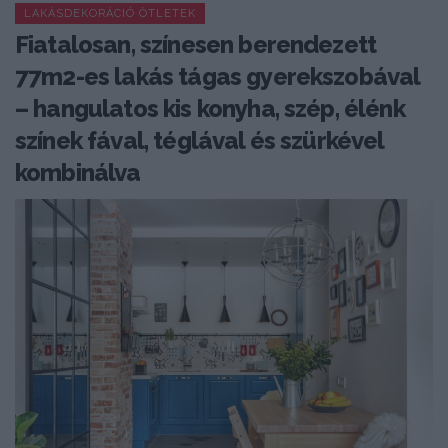
LAKÁSDEKORÁCIÓ ÖTLETEK
Fiatalosan, színesen berendezett
77m2-es lakás tágas gyerekszobával
– hangulatos kis konyha, szép, élénk
színek fával, téglával és szürkével
kombinálva