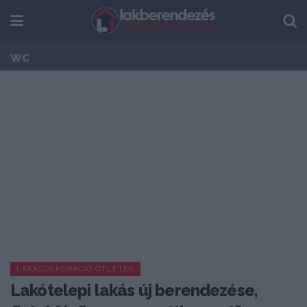
wc
LAKÁSDEKORÁCIÓ ÖTLETEK
Lakótelepi lakás új berendezése,