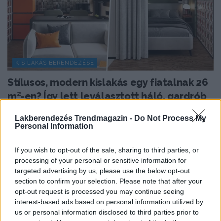
KIS LAKÁS BERENDEZÉSE
Stílusos, modern kislakás egy fiatalnak 26
m²-en? Így lett leválasztott háló, gardrób
és teljes értékű konyha
Lakberendezés Trendmagazin -
Do Not Process My
Mindössze 26 négyzetméteren kellett kialakítani egy
Personal Information
fiatal férfi számára olyan otthont, amelyben a kis
alapterület...
If you wish to opt-out of the sale, sharing to third parties, or
processing of your personal or sensitive information for
targeted advertising by us, please use the below opt-out
section to confirm your selection. Please note that after your
TOVÁBBIAK BETÖLTÉSE
opt-out request is processed you may continue seeing
interest-based ads based on personal information utilized by
us or personal information disclosed to third parties prior to