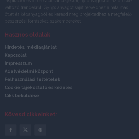
inspirációt és információkat cégekről, újdonságokról, az örökké
változó trendekről. Gyűjts anyagot saját terveidhez a hatalmas
ötlet és képanyagból és keresd meg projektedhez a megfelelő
beszerzési forrásokat, szakembereket.
Hasznos oldalak
Hirdetés, médiaajánlat
Kapcsolat
Impresszum
Adatvédelmi központ
Felhasználási feltételek
Cookie tájékoztató és kezelés
Cikk beküldése
Kövesd cikkeinket: