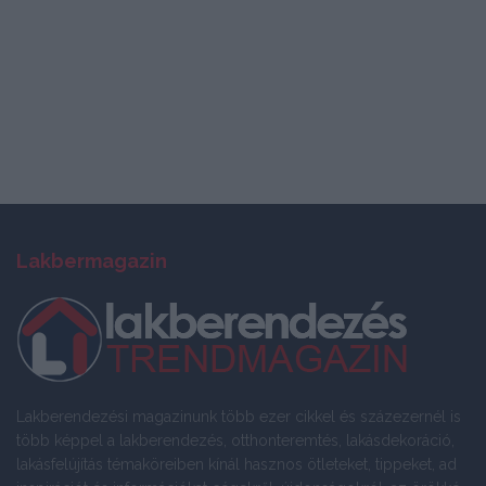
Lakbermagazin
Lakberendezési magazinunk több ezer cikkel és százezernél is
több képpel a lakberendezés, otthonteremtés, lakásdekoráció,
lakásfelújítás témaköreiben kínál hasznos ötleteket, tippeket, ad