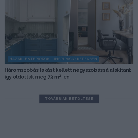
HÁZAK, ENTERIŐRÖK - INSPIRÁCIÓ KÉPEKBEN
Háromszobás lakást kellett négyszobássá alakítani:
így oldották meg 73 m²-en
TOVÁBBIAK BETÖLTÉSE