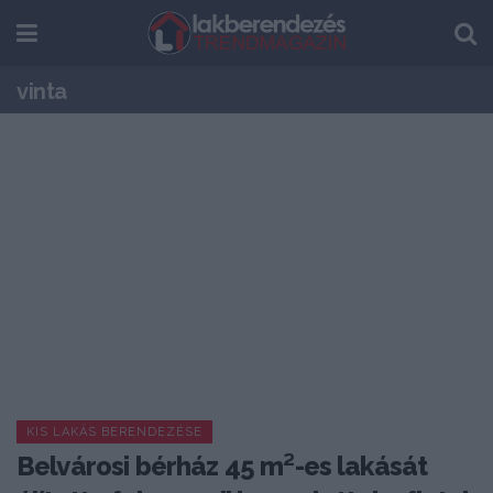
vinta
KIS LAKÁS BERENDEZÉSE
Belvárosi bérház 45 m²-es lakását