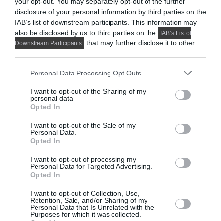
Praktikus lakberendezési ötletek
your opt-out. You may separately opt-out of the further
disclosure of your personal information by third parties on the
IAB’s list of downstream participants. This information may
also be disclosed by us to third parties on the
IAB’s List of
that may further disclose it to other
Downstream Participants
third parties.
Please note that this website/app uses one or more Google
Personal Data Processing Opt Outs
services and may gather and store information including but
not limited to your visit or usage behaviour. You may click to
I want to opt-out of the Sharing of my
personal data.
grant or deny consent to Google and its third-party tags to
Opted In
use your data for below specified purposes in below Google
consent section.
I want to opt-out of the Sale of my
Personal Data.
Opted In
I want to opt-out of processing my
Personal Data for Targeted Advertising.
PRAKTIKUS LAKBERENDEZÉSI ÖTLETEK, TIPPEK, TANÁCSOK
Opted In
5 látványos hálószobai megoldás,
amelyet később könnyű megbánni
I want to opt-out of Collection, Use,
Retention, Sale, and/or Sharing of my
Personal Data that Is Unrelated with the
Purposes for which it was collected.