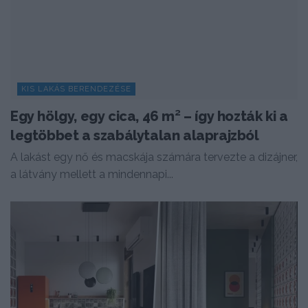
KIS LAKÁS BERENDEZÉSE
Egy hölgy, egy cica, 46 m² – így hozták ki a
legtöbbet a szabálytalan alaprajzból
A lakást egy nő és macskája számára tervezte a dizájner,
a látvány mellett a mindennapi...