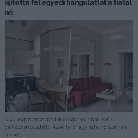
újította fel egyedi hangulattal a fiatal
nő
A 45 négyzetméteres lakás egy 1902-ben épült
bérházban található. Az enteriőr egy fiatal nő számára
készült,...