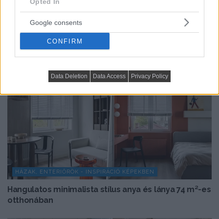
Opted In
TOVÁBBIAK BETÖLTÉSE
Google consents
CONFIRM
Data Deletion
Data Access
Privacy Policy
HÁZAK, ENTERIŐRÖK - INSPIRÁCIÓ KÉPEKBEN
Hangulatos minimalista stílus anya és lánya 74 m²-es
otthonában