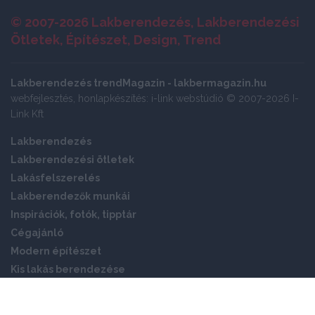
© 2007-2026 Lakberendezés, Lakberendezési
Ötletek, Építészet, Design, Trend
Lakberendezés trendMagazin - lakbermagazin.hu
webfejlesztés, honlapkészítés: i-link webstúdió © 2007-2026 I-
Link Kft
Lakberendezés
Lakberendezési ötletek
Lakásfelszerelés
Lakberendezők munkái
Inspirációk, fotók, tipptár
Cégajánló
Modern építészet
Kis lakás berendezése
Okos otthon
Panellakás ötletek