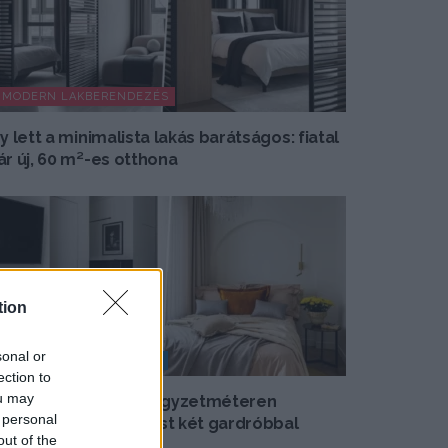
MODERN LAKBERENDEZÉS
gy lett a minimalista lakás barátságos: fiatal
ár új, 60 m²-es otthona
tion
sonal or
KIS LAKÁS BERENDEZÉSE
ection to
ou may
gy alakítottak ki 38 négyzetméteren
 personal
áromszobás elosztást két gardróbbal
out of the