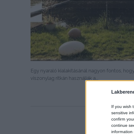
Egy nyaraló kialakításánál nagyon fontos, ho
viszonylag ritkán használják a...
Lakberen
If you wish 
sensitive in
confirm you
continue se
information 