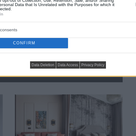
o opt-out of Collection, Use, Retention, Sale, and/or Sharing
ersonal Data that Is Unrelated with the Purposes for which it
lected.
In
consents
CONFIRM
 kényelmes otthona 
ban
Data Deletion
Data Access
Privacy Policy