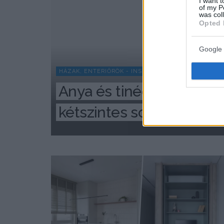
I want t
of my P
was col
Opted 
Google 
HÁZAK, ENTERIŐRÖK - INSPIRÁCIÓ KÉPEKBEN
Anya és tinédzser lánya
kétszintes sorházi lakás