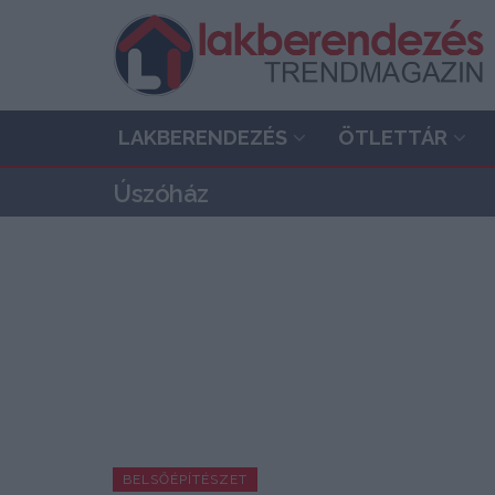
LAKBERENDEZÉS
ÖTLETTÁR
Úszóház
BELSŐÉPÍTÉSZET