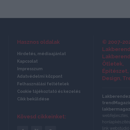
Hasznos oldalak
© 2007-20
Lakberend
Hirdetés, médiaajánlat
Lakberend
Kapcsolat
Ötletek,
Impresszum
Építészet,
Adatvédelmi központ
Design, Tr
Felhasználási feltételek
Cookie tájékoztató és kezelés
Lakberende
Cikk beküldése
trendMagazin
lakbermagaz
webfejlesztés,
Kövesd cikkeinket:
honlapkészítés:
link webstúdi