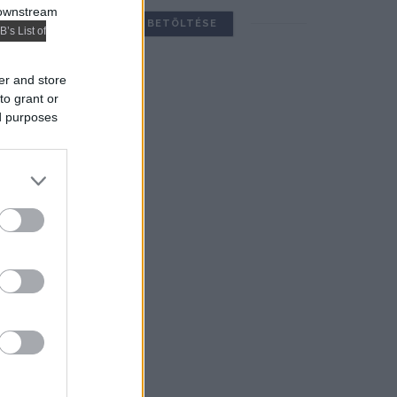
 downstream
TOVÁBBIAK BETÖLTÉSE
B’s List of
er and store
to grant or
ed purposes