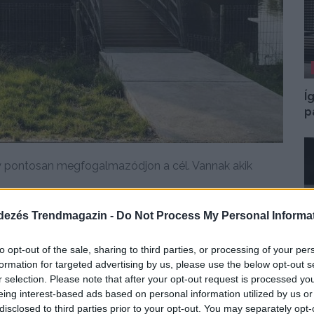
Í
p
gy pontosan megfogalmazódjon a cél. Vannak akik
dezés Trendmagazin -
Do Not Process My Personal Informa
DETAILS
ELOLVASOM
to opt-out of the sale, sharing to third parties, or processing of your per
formation for targeted advertising by us, please use the below opt-out s
r selection. Please note that after your opt-out request is processed y
Í
eing interest-based ads based on personal information utilized by us or
h
disclosed to third parties prior to your opt-out. You may separately opt-