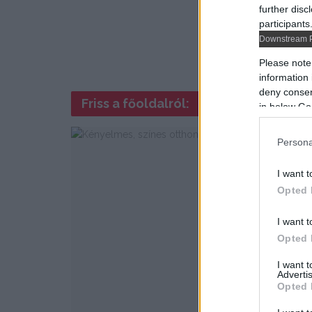
further disc
participants
Downstream P
Please note
information 
deny consent
Friss a főoldalról:
in below Go
Persona
I want t
Opted 
I want t
Opted 
I want 
Advertis
Opted 