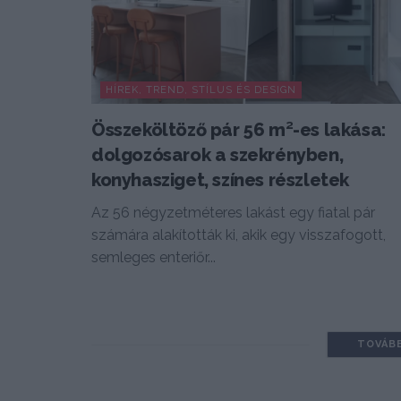
HÍREK, TREND, STÍLUS ÉS DESIGN
Összeköltöző pár 56 m²-es lakása:
dolgozósarok a szekrényben,
konyhasziget, színes részletek
Az 56 négyzetméteres lakást egy fiatal pár
számára alakították ki, akik egy visszafogott,
semleges enteriőr...
TOVÁB