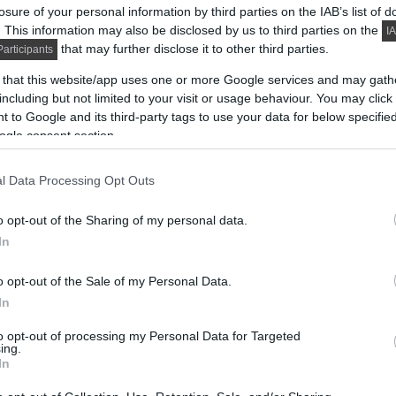
losure of your personal information by third parties on the IAB’s list of
. This information may also be disclosed by us to third parties on the
IA
that may further disclose it to other third parties.
articipants
 that this website/app uses one or more Google services and may gath
including but not limited to your visit or usage behaviour. You may click 
 to Google and its third-party tags to use your data for below specifi
ogle consent section.
l Data Processing Opt Outs
o opt-out of the Sharing of my personal data.
In
o opt-out of the Sale of my Personal Data.
In
to opt-out of processing my Personal Data for Targeted
ing.
In