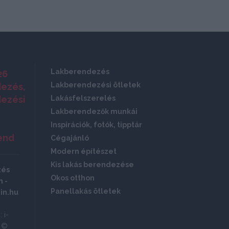
Lakberendezés
26
Lakberendezési ötletek
ezés,
ezési
Lakásfelszerelés
Lakberendezők munkái
Inspirációk, fotók, tipptár
end
Cégajánló
Modern építészet
Kis lakás berendezése
zés
Okos otthon
 -
Panellakás ötletek
in.hu
 i-
ó ©