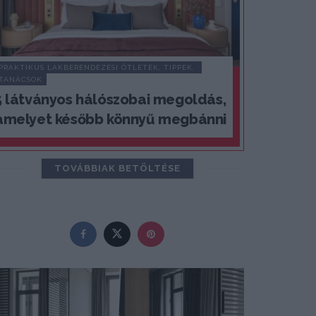
PRAKTIKUS LAKBERENDEZÉSI ÖTLETEK, TIPPEK, 
TANÁCSOK
5 látványos hálószobai megoldás,
amelyet később könnyű megbánni
TOVÁBBIAK BETÖLTÉSE