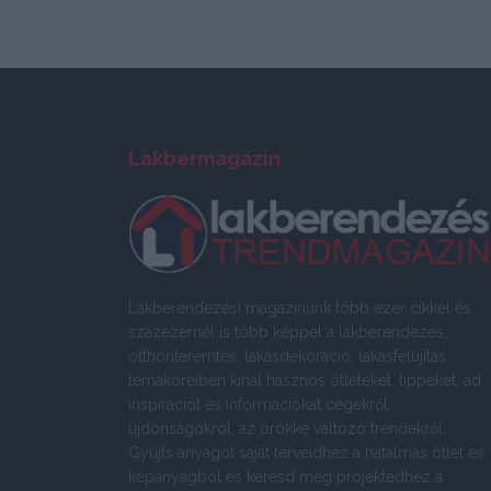
Lakbermagazin
Lakberendezési magazinunk több ezer cikkel és
százezernél is több képpel a lakberendezés,
otthonteremtés, lakásdekoráció, lakásfelújítás
témaköreiben kínál hasznos ötleteket, tippeket, ad
inspirációt és információkat cégekről,
újdonságokról, az örökké változó trendekről.
Gyűjts anyagot saját terveidhez a hatalmas ötlet és
képanyagból és keresd meg projektedhez a