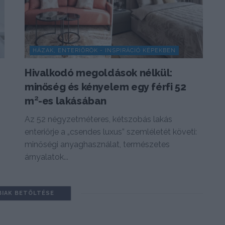
HÁZAK, ENTERIŐRÖK - INSPIRÁCIÓ KÉPEKBEN
Hivalkodó megoldások nélkül:
minőség és kényelem egy férfi 52
m²-es lakásában
Az 52 négyzetméteres, kétszobás lakás
enteriőrje a „csendes luxus” szemléletét követi:
minőségi anyaghasználat, természetes
árnyalatok...
BIAK BETÖLTÉSE