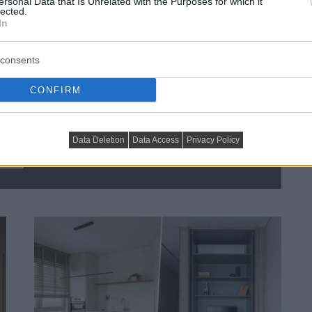
ersonal Data that Is Unrelated with the Purposes for which it
lected.
In
consents
CONFIRM
tt négyszobássá alakítani: 
Data Deletion
Data Access
Privacy Policy
-en