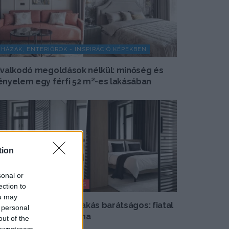
HÁZAK, ENTERIŐRÖK - INSPIRÁCIÓ KÉPEKBEN
ivalkodó megoldások nélkül: minőség és
ényelem egy férfi 52 m²-es lakásában
tion
sonal or
MODERN LAKBERENDEZÉS
ection to
ou may
gy lett a minimalista lakás barátságos: fiatal
 personal
ár új, 60 m²-es otthona
out of the