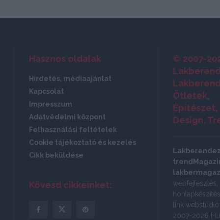
Hasznos oldalak
© 2007-20
Lakberend
Hirdetés, médiaajánlat
Lakberend
Kapcsolat
Ötletek,
Impresszum
Építészet,
Adatvédelmi központ
Design, Tr
Felhasználási feltételek
Cookie tájékoztató és kezelés
Lakberende
Cikk beküldése
trendMagazin
lakbermagaz
webfejlesztés,
Kövesd cikkeinket:
honlapkészítés:
link webstúdi
2007-2026 I-Li