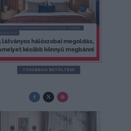
PRAKTIKUS LAKBERENDEZÉSI ÖTLETEK, TIPPEK, 
TANÁCSOK
5 látványos hálószobai megoldás,
amelyet később könnyű megbánni
TOVÁBBIAK BETÖLTÉSE