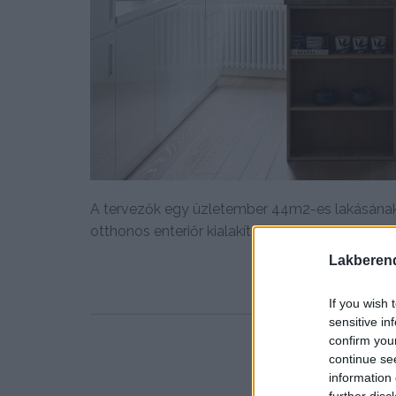
A tervezők egy üzletember 44m2-es lakásának 
otthonos enteriőr kialakításához modern...
Lakberen
If you wish 
sensitive in
confirm you
continue se
information 