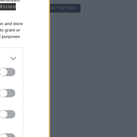
 downstream
B’s List of
TOVÁBBIAK BETÖLTÉSE
er and store
to grant or
ed purposes