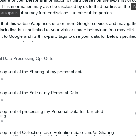
losure of your personal information by third parties on the IAB’s list of
. This information may also be disclosed by us to third parties on the
IA
that may further disclose it to other third parties.
articipants
 that this website/app uses one or more Google services and may gath
including but not limited to your visit or usage behaviour. You may click 
 to Google and its third-party tags to use your data for below specifi
ogle consent section.
l Data Processing Opt Outs
o opt-out of the Sharing of my personal data.
In
o opt-out of the Sale of my Personal Data.
In
to opt-out of processing my Personal Data for Targeted
ing.
In
o opt-out of Collection, Use, Retention, Sale, and/or Sharing