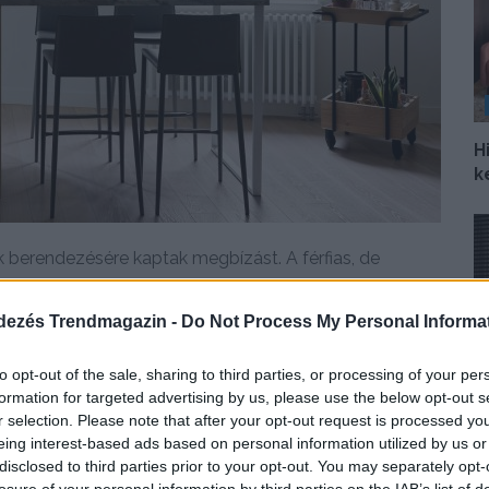
H
k
berendezésére kaptak megbízást. A férfias, de
dezés Trendmagazin -
Do Not Process My Personal Informa
DETAILS
ELOLVASOM
to opt-out of the sale, sharing to third parties, or processing of your per
formation for targeted advertising by us, please use the below opt-out s
r selection. Please note that after your opt-out request is processed y
Í
eing interest-based ads based on personal information utilized by us or
p
disclosed to third parties prior to your opt-out. You may separately opt-