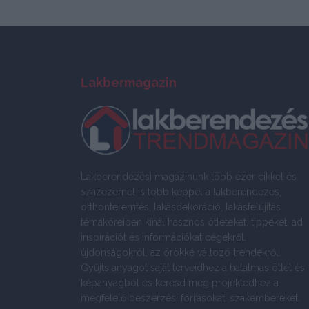
Lakbermagazin
Lakberendezési magazinunk több ezer cikkel és
százezernél is több képpel a lakberendezés,
otthonteremtés, lakásdekoráció, lakásfelújítás
témaköreiben kínál hasznos ötleteket, tippeket, ad
inspirációt és információkat cégekről,
újdonságokról, az örökké változó trendekről.
Gyűjts anyagot saját terveidhez a hatalmas ötlet és
képanyagból és keresd meg projektedhez a
megfelelő beszerzési forrásokat, szakembereket.