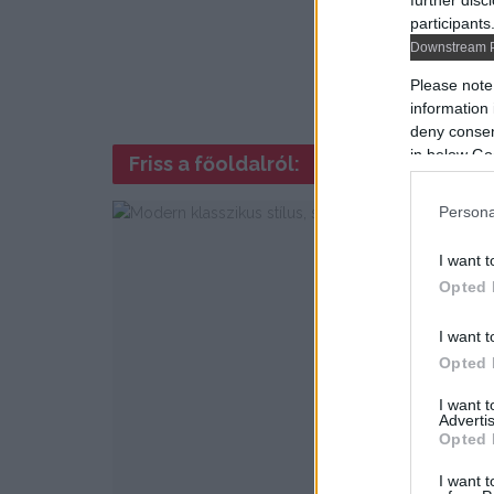
further disc
participants
Downstream P
Please note
information 
deny consent
in below Go
Friss a főoldalról:
Persona
I want t
Opted 
I want t
Opted 
I want 
Advertis
Opted 
I want t