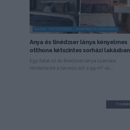
HÁZAK, ENTERIŐRÖK - INSPIRÁCIÓ KÉPEKBEN
Anya és tinédzser lánya kényelmes
otthona kétszintes sorházi lakásba
Egy fiatal nő és tinédzser lánya számára
rendezte be a tervező ezt a 99 m²-es,...
TOVÁB