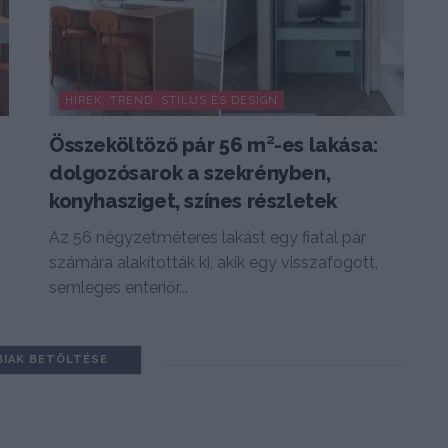
HÍREK, TREND, STÍLUS ÉS DESIGN
Összeköltöző pár 56 m²-es lakása:
n
dolgozósarok a szekrényben,
konyhasziget, színes részletek
Az 56 négyzetméteres lakást egy fiatal pár
számára alakították ki, akik egy visszafogott,
semleges enteriőr...
BIAK BETÖLTÉSE