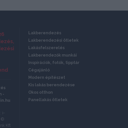
Lakberendezés
26
Lakberendezési ötletek
ezés,
ezési
Lakásfelszerelés
Lakberendezők munkái
Inspirációk, fotók, tipptár
end
Cégajánló
Modern építészet
Kis lakás berendezése
zés
Okos otthon
 -
Panellakás ötletek
in.hu
 i-
ó ©
nk Kft