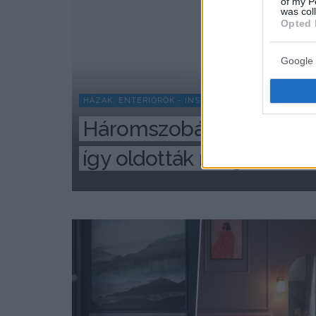
of my P
was col
Opted 
Google 
HÁZAK, ENTERIŐRÖK - INSPIRÁCIÓ KÉPEKBEN
Háromszobás lakást kelle
így oldották meg 73 m²