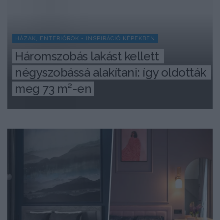
HÁZAK, ENTERIŐRÖK - INSPIRÁCIÓ KÉPEKBEN
Háromszobás lakást kellett 
négyszobássá alakítani: így oldották 
meg 73 m²-en