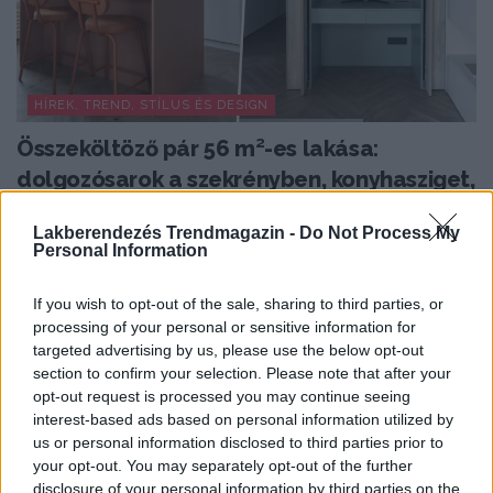
HÍREK, TREND, STÍLUS ÉS DESIGN
Összeköltöző pár 56 m²-es lakása:
dolgozósarok a szekrényben, konyhasziget,
színes részletek
Lakberendezés Trendmagazin -
Do Not Process My
Az 56 négyzetméteres lakást egy fiatal pár számára
Personal Information
alakították ki, akik egy visszafogott, semleges enteriőr...
If you wish to opt-out of the sale, sharing to third parties, or
processing of your personal or sensitive information for
targeted advertising by us, please use the below opt-out
TOVÁBBIAK BETÖLTÉSE
section to confirm your selection. Please note that after your
opt-out request is processed you may continue seeing
interest-based ads based on personal information utilized by
Praktikus lakberendezési ötletek
us or personal information disclosed to third parties prior to
your opt-out. You may separately opt-out of the further
disclosure of your personal information by third parties on the