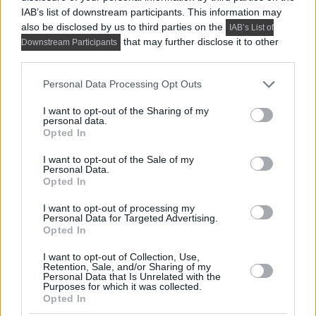
IAB’s list of downstream participants. This information may
also be disclosed by us to third parties on the
IAB’s List of
that may further disclose it to other
Downstream Participants
third parties.
Please note that this website/app uses one or more Google
Personal Data Processing Opt Outs
services and may gather and store information including but
not limited to your visit or usage behaviour. You may click to
I want to opt-out of the Sharing of my
personal data.
grant or deny consent to Google and its third-party tags to
Opted In
use your data for below specified purposes in below Google
consent section.
I want to opt-out of the Sale of my
Personal Data.
Opted In
PRAKTIKUS LAKBERENDEZÉSI ÖTLETEK, TIPPEK, TANÁCSOK
I want to opt-out of processing my
5 látványos hálószobai megoldás,
Personal Data for Targeted Advertising.
Opted In
amelyet később könnyű megbánni
I want to opt-out of Collection, Use,
Retention, Sale, and/or Sharing of my
Personal Data that Is Unrelated with the
Purposes for which it was collected.
TOVÁBBIAK BETÖLTÉSE
Opted In