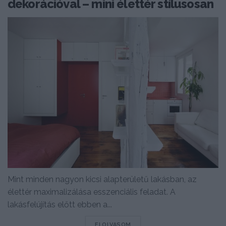
dekorációval – mini élettér stílusosan
Mint minden nagyon kicsi alapterületű lakásban, az
élettér maximalizálása esszenciális feladat. A
lakásfelújítás előtt ebben a...
DETAILS
ELOLVASOM