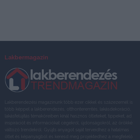
Lakbermagazin
Lakberendezési magazinunk több ezer cikkel és százezernél is
több képpel a lakberendezés, otthonteremtés, lakásdekoráció,
lakásfelújítás témaköreiben kínál hasznos ötleteket, tippeket, ad
inspirációt és információkat cégekről, újdonságokról, az örökké
változó trendekről. Gyűjts anyagot saját terveidhez a hatalmas
ötlet és képanyagból és keresd meg projektedhez a megfelelő