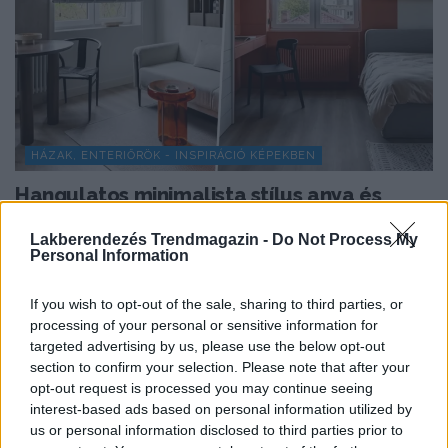
HÁZAK, ENTERIŐRÖK - INSPIRÁCIÓ KÉPEKBEN
Hangulatos minimalista stílus anya és
lánya 74 m²-es otthonában
Lakberendezés Trendmagazin -
Do Not Process My
A 74 m²-es, háromszobás lakást egy hölgy
Personal Information
megbízásából rendezte be a tervező, a tulajdonos
tizenéves...
If you wish to opt-out of the sale, sharing to third parties, or
processing of your personal or sensitive information for
targeted advertising by us, please use the below opt-out
section to confirm your selection. Please note that after your
TOVÁBBIAK BETÖLTÉSE
opt-out request is processed you may continue seeing
interest-based ads based on personal information utilized by
us or personal information disclosed to third parties prior to