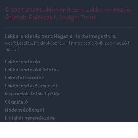
© 2007-2026 Lakberendezés, Lakberendezési
Ötletek, Építészet, Design, Trend
Lakberendezés trendMagazin - lakbermagazin.hu
webfejlesztés, honlapkészítés: i-link webstúdió © 2007-2026 I-
Link Kft
Lakberendezés
Lakberendezési ötletek
Lakásfelszerelés
Lakberendezők munkái
Inspirációk, fotók, tipptár
Cégajánló
Modern építészet
Kis lakás berendezése
Okos otthon
Panellakás ötletek