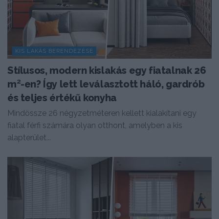
KIS LAKÁS BERENDEZÉSE
Stílusos, modern kislakás egy fiatalnak 26
m²-en? Így lett leválasztott háló, gardrób
és teljes értékű konyha
Mindössze 26 négyzetméteren kellett kialakítani egy
fiatal férfi számára olyan otthont, amelyben a kis
alapterület...