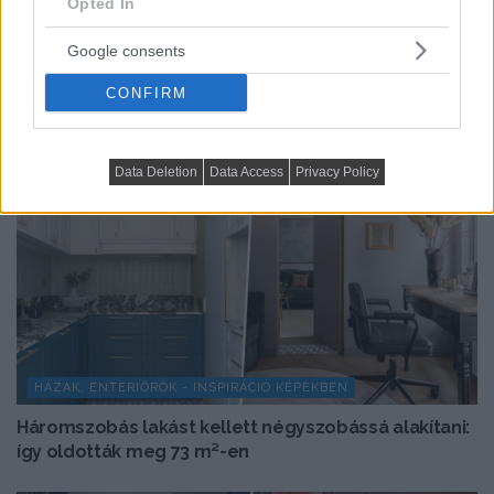
Opted In
TOVÁBBIAK BETÖLTÉSE
Google consents
CONFIRM
Data Deletion
Data Access
Privacy Policy
HÁZAK, ENTERIŐRÖK - INSPIRÁCIÓ KÉPEKBEN
Háromszobás lakást kellett négyszobássá alakítani:
így oldották meg 73 m²-en