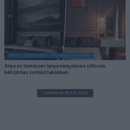
HÁZAK, ENTERIŐRÖK - INSPIRÁCIÓ KÉPEKBEN
Anya és tinédzser lánya kényelmes otthona
kétszintes sorházi lakásban
TOVÁBBIAK BETÖLTÉSE