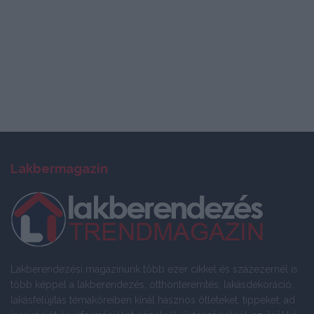
Lakbermagazin
Lakberendezési magazinunk több ezer cikkel és százezernél is
több képpel a lakberendezés, otthonteremtés, lakásdekoráció,
lakásfelújítás témaköreiben kínál hasznos ötleteket, tippeket, ad