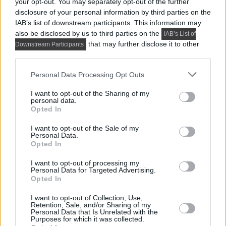
Praktikus lakberendezési ötletek
your opt-out. You may separately opt-out of the further
disclosure of your personal information by third parties on the
IAB’s list of downstream participants. This information may
also be disclosed by us to third parties on the
IAB’s List of
that may further disclose it to other
Downstream Participants
third parties.
Please note that this website/app uses one or more Google
Personal Data Processing Opt Outs
services and may gather and store information including but
not limited to your visit or usage behaviour. You may click to
I want to opt-out of the Sharing of my
personal data.
grant or deny consent to Google and its third-party tags to
Opted In
use your data for below specified purposes in below Google
consent section.
I want to opt-out of the Sale of my
Personal Data.
Opted In
I want to opt-out of processing my
Personal Data for Targeted Advertising.
PRAKTIKUS LAKBERENDEZÉSI ÖTLETEK, TIPPEK, TANÁCSOK
Opted In
5 látványos hálószobai megoldás,
amelyet később könnyű megbánni
I want to opt-out of Collection, Use,
Retention, Sale, and/or Sharing of my
Personal Data that Is Unrelated with the
Purposes for which it was collected.