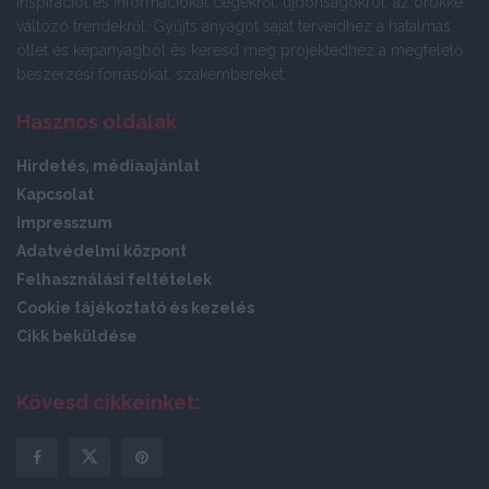
inspirációt és információkat cégekről, újdonságokról, az örökké
változó trendekről. Gyűjts anyagot saját terveidhez a hatalmas
ötlet és képanyagból és keresd meg projektedhez a megfelelő
beszerzési forrásokat, szakembereket.
Hasznos oldalak
Hirdetés, médiaajánlat
Kapcsolat
Impresszum
Adatvédelmi központ
Felhasználási feltételek
Cookie tájékoztató és kezelés
Cikk beküldése
Kövesd cikkeinket: