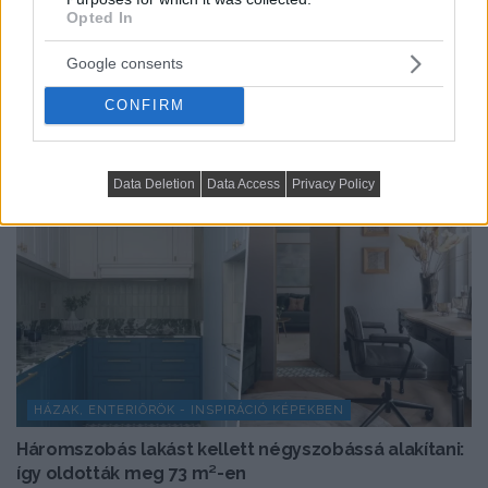
Opted In
TOVÁBBIAK BETÖLTÉSE
Google consents
CONFIRM
Data Deletion
Data Access
Privacy Policy
HÁZAK, ENTERIŐRÖK - INSPIRÁCIÓ KÉPEKBEN
Háromszobás lakást kellett négyszobássá alakítani:
így oldották meg 73 m²-en