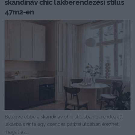
skandináv chic lakberendezési stílus
47m2-en
Belépve ebbe a skandináv chic stílusban berendezett
lakásba szinte egy csendes párizsi utcában érezheti
magát az...