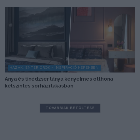
HÁZAK, ENTERIŐRÖK - INSPIRÁCIÓ KÉPEKBEN
Anya és tinédzser lánya kényelmes otthona
kétszintes sorházi lakásban
TOVÁBBIAK BETÖLTÉSE