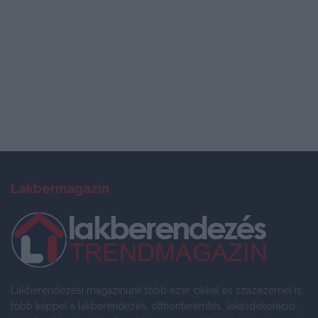
Lakbermagazin
Lakberendezési magazinunk több ezer cikkel és százezernél is
több képpel a lakberendezés, otthonteremtés, lakásdekoráció,