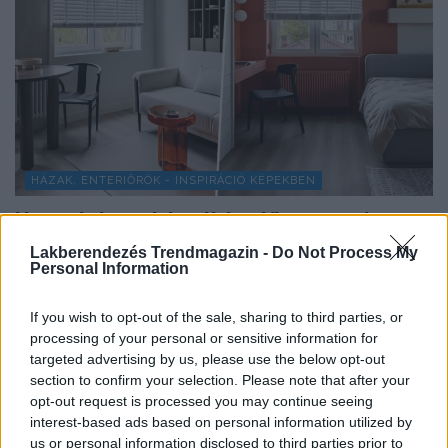
HÁZAK, ENTERIŐRÖK - INSPIRÁCIÓ KÉPEKBEN
Hangulatos minimalista stílus anya és
lánya 74 m²-es otthonában
Lakberendezés Trendmagazin -
Do Not Process My
Personal Information
A 74 m²-es, háromszobás lakást egy hölgy
megbízásából rendezte be a tervező, a tulajdonos
If you wish to opt-out of the sale, sharing to third parties, or
tizenéves...
processing of your personal or sensitive information for
targeted advertising by us, please use the below opt-out
section to confirm your selection. Please note that after your
opt-out request is processed you may continue seeing
TOVÁBBIAK BETÖLTÉSE
interest-based ads based on personal information utilized by
us or personal information disclosed to third parties prior to