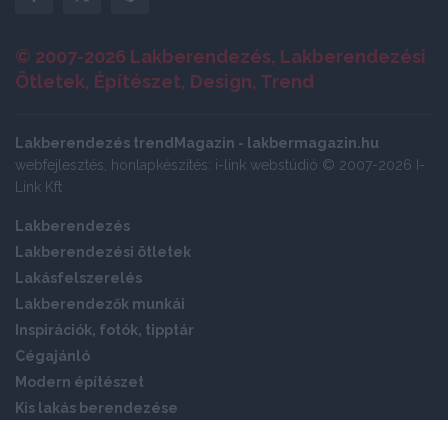
© 2007-2026 Lakberendezés, Lakberendezési
Ötletek, Építészet, Design, Trend
Lakberendezés trendMagazin - lakbermagazin.hu
webfejlesztés, honlapkészítés: i-link webstúdió © 2007-2026 I-
Link Kft
Lakberendezés
Lakberendezési ötletek
Lakásfelszerelés
Lakberendezők munkái
Inspirációk, fotók, tipptár
Cégajánló
Modern építészet
Kis lakás berendezése
Okos otthon