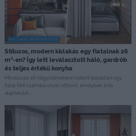
KIS LAKÁS BERENDEZÉSE
Stílusos, modern kislakás egy fiatalnak 26
m²-en? Így lett leválasztott háló, gardrób
és teljes értékű konyha
Mindössze 26 négyzetméteren kellett kialakítani egy
fiatal férfi számára olyan otthont, amelyben a kis
alapterület...