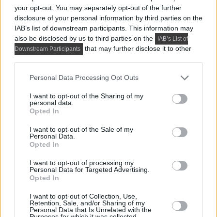
your opt-out. You may separately opt-out of the further
Praktikus lakberendezési ötletek
disclosure of your personal information by third parties on the
IAB’s list of downstream participants. This information may
also be disclosed by us to third parties on the
IAB’s List of
that may further disclose it to other
Downstream Participants
third parties.
Please note that this website/app uses one or more Google
Personal Data Processing Opt Outs
services and may gather and store information including but
not limited to your visit or usage behaviour. You may click to
I want to opt-out of the Sharing of my
personal data.
grant or deny consent to Google and its third-party tags to
Opted In
use your data for below specified purposes in below Google
consent section.
I want to opt-out of the Sale of my
Personal Data.
Opted In
I want to opt-out of processing my
Personal Data for Targeted Advertising.
PRAKTIKUS LAKBERENDEZÉSI ÖTLETEK, TIPPEK, TANÁCSOK
Opted In
5 látványos hálószobai megoldás,
I want to opt-out of Collection, Use,
amelyet később könnyű megbánni
Retention, Sale, and/or Sharing of my
Personal Data that Is Unrelated with the
Purposes for which it was collected.