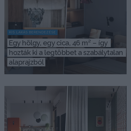
KIS LAKÁS BERENDEZÉSE
Egy hölgy, egy cica, 46 m² – így 
hozták ki a legtöbbet a szabálytalan 
alaprajzból