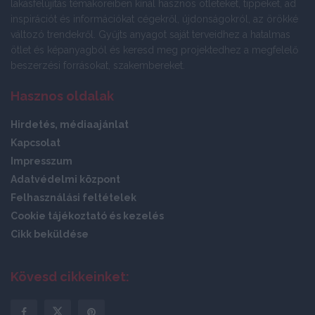
lakásfelújítás témaköreiben kínál hasznos ötleteket, tippeket, ad
inspirációt és információkat cégekről, újdonságokról, az örökké
változó trendekről. Gyűjts anyagot saját terveidhez a hatalmas
ötlet és képanyagból és keresd meg projektedhez a megfelelő
beszerzési forrásokat, szakembereket.
Hasznos oldalak
Hirdetés, médiaajánlat
Kapcsolat
Impresszum
Adatvédelmi központ
Felhasználási feltételek
Cookie tájékoztató és kezelés
Cikk beküldése
Kövesd cikkeinket: