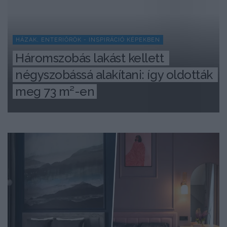
HÁZAK, ENTERIŐRÖK - INSPIRÁCIÓ KÉPEKBEN
Háromszobás lakást kellett 
négyszobássá alakítani: így oldották 
meg 73 m²-en