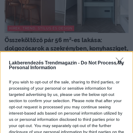
HÍREK, TREND, STÍLUS ÉS DESIGN
Összeköltöző pár 56 m²-es lakása:
dolgozósarok a szekrényben, konyhasziget,
színes részletek
Lakberendezés Trendmagazin -
Do Not Process My
Az 56 négyzetméteres lakást egy fiatal pár számára
Personal Information
alakították ki, akik egy visszafogott, semleges enteriőr...
If you wish to opt-out of the sale, sharing to third parties, or
processing of your personal or sensitive information for
targeted advertising by us, please use the below opt-out
TOVÁBBIAK BETÖLTÉSE
section to confirm your selection. Please note that after your
opt-out request is processed you may continue seeing
interest-based ads based on personal information utilized by
Praktikus lakberendezési ötletek
us or personal information disclosed to third parties prior to
your opt-out. You may separately opt-out of the further
disclosure of your personal information by third parties on the