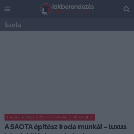
Saota
HÁZAK, ENTERIŐRÖK - INSPIRÁCIÓ KÉPEKBEN
A SAOTA építész iroda munkái – luxus