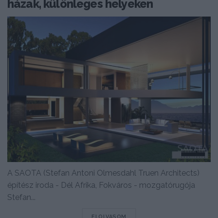
házak, különleges helyeken
A SAOTA (Stefan Antoni Olmesdahl Truen Architects)
építész iroda - Dél Afrika, Fokváros - mozgatórugója
Stefan...
DETAILS
ELOLVASOM