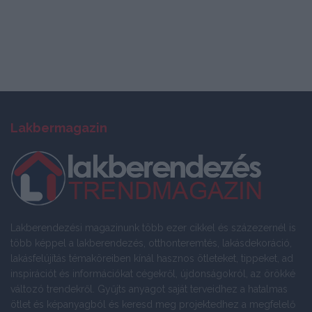
Lakbermagazin
Lakberendezési magazinunk több ezer cikkel és százezernél is
több képpel a lakberendezés, otthonteremtés, lakásdekoráció,
lakásfelújítás témaköreiben kínál hasznos ötleteket, tippeket, ad
inspirációt és információkat cégekről, újdonságokról, az örökké
változó trendekről. Gyűjts anyagot saját terveidhez a hatalmas
ötlet és képanyagból és keresd meg projektedhez a megfelelő