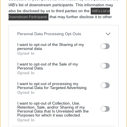
IAB’s list of downstream participants. This information may
also be disclosed by us to third parties on the
IAB’s List of
that may further disclose it to other
Downstream Participants
third parties.
Please note that this website/app uses one or more Google
Personal Data Processing Opt Outs
services and may gather and store information including but
not limited to your visit or usage behaviour. You may click to
I want to opt-out of the Sharing of my
personal data.
grant or deny consent to Google and its third-party tags to
Opted In
use your data for below specified purposes in below Google
consent section.
I want to opt-out of the Sale of my
Personal Data.
Opted In
PRAKTIKUS LAKBERENDEZÉSI ÖTLETEK, TIPPEK, TANÁCSOK
I want to opt-out of processing my
5 látványos hálószobai megoldás,
Personal Data for Targeted Advertising.
Opted In
amelyet később könnyű megbánni
I want to opt-out of Collection, Use,
Retention, Sale, and/or Sharing of my
Personal Data that Is Unrelated with the
Purposes for which it was collected.
TOVÁBBIAK BETÖLTÉSE
Opted In