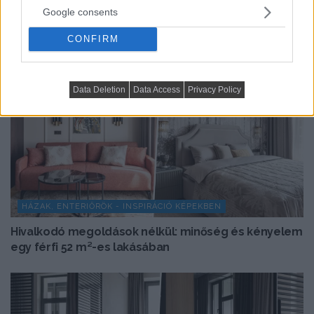
Google consents
CONFIRM
Data Deletion
Data Access
Privacy Policy
HÁZAK, ENTERIŐRÖK - INSPIRÁCIÓ KÉPEKBEN
Hivalkodó megoldások nélkül: minőség és kényelem
egy férfi 52 m²-es lakásában