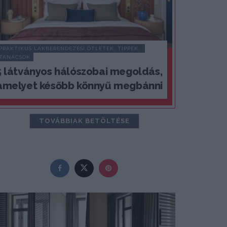
PRAKTIKUS LAKBERENDEZÉSI ÖTLETEK, TIPPEK, 
TANÁCSOK
5 látványos hálószobai megoldás,
amelyet később könnyű megbánni
TOVÁBBIAK BETÖLTÉSE