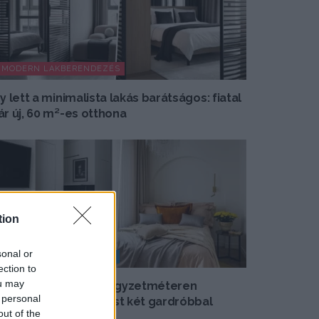
MODERN LAKBERENDEZÉS
gy lett a minimalista lakás barátságos: fiatal
ár új, 60 m²-es otthona
tion
sonal or
KIS LAKÁS BERENDEZÉSE
ection to
ou may
gy alakítottak ki 38 négyzetméteren
 personal
áromszobás elosztást két gardróbbal
out of the