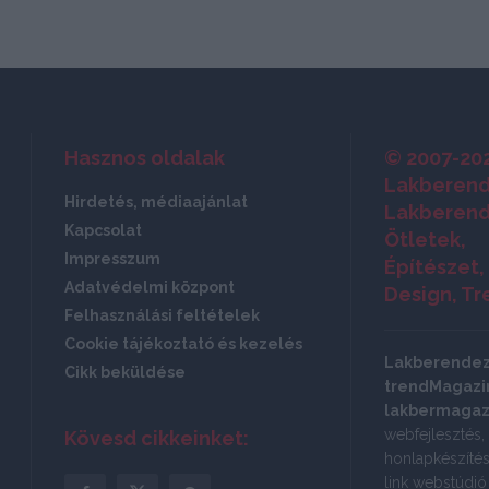
Hasznos oldalak
© 2007-20
Lakberend
Hirdetés, médiaajánlat
Lakberend
Kapcsolat
Ötletek,
Impresszum
Építészet,
Adatvédelmi központ
Design, Tr
Felhasználási feltételek
Cookie tájékoztató és kezelés
Lakberende
Cikk beküldése
trendMagazin
lakbermagaz
webfejlesztés,
Kövesd cikkeinket:
honlapkészítés:
link webstúdi