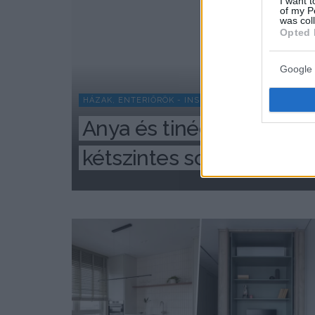
I want t
of my P
was col
Opted 
Google 
HÁZAK, ENTERIŐRÖK - INSPIRÁCIÓ KÉPEKBEN
Anya és tinédzser lánya
kétszintes sorházi lakás