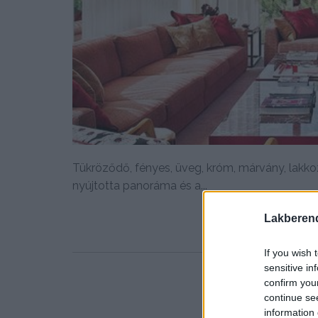
Tükröződő, fényes, üveg, króm, márvány, lakkoz
nyújtotta panoráma és a...
Lakberen
If you wish 
sensitive in
confirm you
continue se
information 