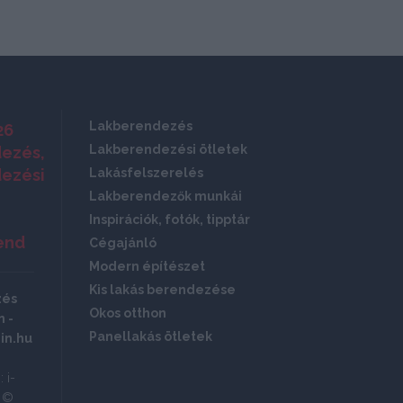
Lakberendezés
26
Lakberendezési ötletek
ezés,
ezési
Lakásfelszerelés
Lakberendezők munkái
Inspirációk, fotók, tipptár
end
Cégajánló
Modern építészet
Kis lakás berendezése
zés
Okos otthon
 -
Panellakás ötletek
in.hu
 i-
ó ©