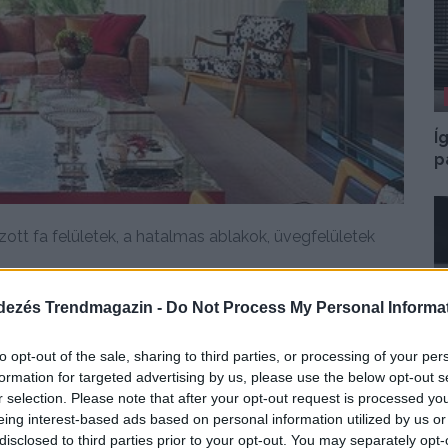
Í
p
ott fa felületek, a hatalmas ablakok, üvegfelületek
dezés Trendmagazin -
Do Not Process My Personal Informa
DETAILS
ELOLVASOM
to opt-out of the sale, sharing to third parties, or processing of your per
formation for targeted advertising by us, please use the below opt-out s
r selection. Please note that after your opt-out request is processed y
Í
eing interest-based ads based on personal information utilized by us or
h
disclosed to third parties prior to your opt-out. You may separately opt-