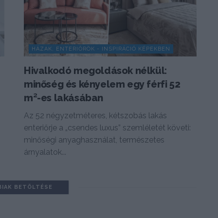
HÁZAK, ENTERIŐRÖK - INSPIRÁCIÓ KÉPEKBEN
Hivalkodó megoldások nélkül:
minőség és kényelem egy férfi 52
m²-es lakásában
Az 52 négyzetméteres, kétszobás lakás
enteriőrje a „csendes luxus” szemléletét követi:
minőségi anyaghasználat, természetes
árnyalatok...
BIAK BETÖLTÉSE