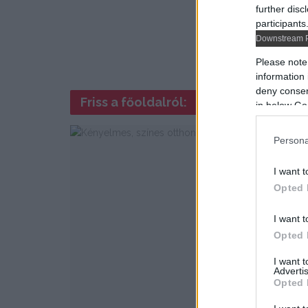
further disc
participants
Downstream P
Please note
information 
deny consent
Friss a főoldalról:
in below Go
Persona
I want t
Opted 
I want t
Opted 
I want 
Advertis
Opted 