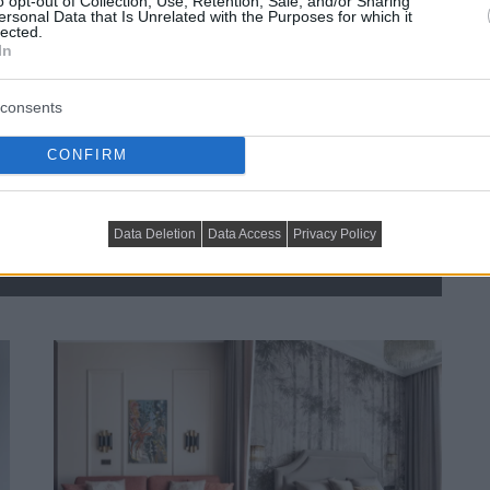
o opt-out of Collection, Use, Retention, Sale, and/or Sharing
ersonal Data that Is Unrelated with the Purposes for which it
lected.
In
consents
CONFIRM
 kényelmes otthona 
ban
Data Deletion
Data Access
Privacy Policy