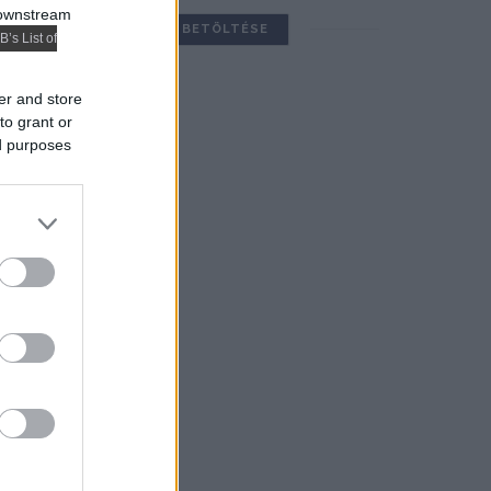
 downstream
TOVÁBBIAK BETÖLTÉSE
B’s List of
er and store
to grant or
ed purposes