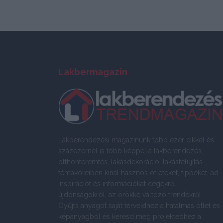
Lakbermagazin
Lakberendezési magazinunk több ezer cikkel és
százezernél is több képpel a lakberendezés,
otthonteremtés, lakásdekoráció, lakásfelújítás
témaköreiben kínál hasznos ötleteket, tippeket, ad
inspirációt és információkat cégekről,
újdonságokról, az örökké változó trendekről.
Gyűjts anyagot saját terveidhez a hatalmas ötlet és
képanyagból és keresd meg projektedhez a