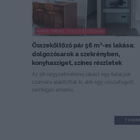
HÍREK, TREND, STÍLUS ÉS DESIGN
Összeköltöző pár 56 m²-es lakása:
dolgozósarok a szekrényben,
konyhasziget, színes részletek
Az 56 négyzetméteres lakást egy fiatal pár
számára alakították ki, akik egy visszafogott,
semleges enteriőr...
TOVÁB