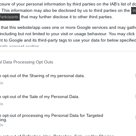
losure of your personal information by third parties on the IAB’s list of
. This information may also be disclosed by us to third parties on the
IA
that may further disclose it to other third parties.
articipants
 that this website/app uses one or more Google services and may gath
including but not limited to your visit or usage behaviour. You may click 
 to Google and its third-party tags to use your data for below specifi
ogle consent section.
l Data Processing Opt Outs
o opt-out of the Sharing of my personal data.
In
o opt-out of the Sale of my Personal Data.
In
to opt-out of processing my Personal Data for Targeted
ing.
In