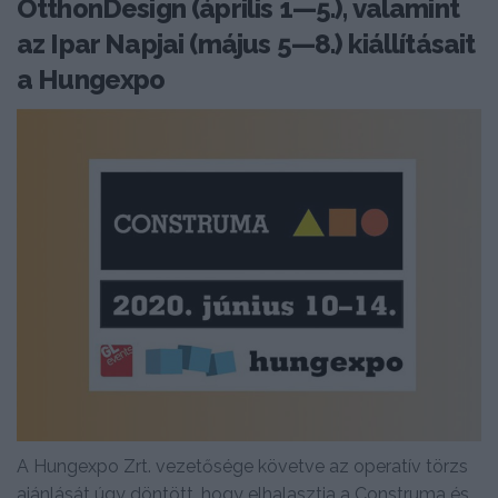
OtthonDesign (április 1—5.), valamint
az Ipar Napjai (május 5—8.) kiállításait
a Hungexpo
A Hungexpo Zrt. vezetősége követve az operatív törzs
ajánlását úgy döntött, hogy elhalasztja a Construma és...