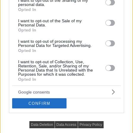
not limited to your visit or usage behaviour. You may click to
I want to opt-out of the Sharing of my
TOVÁBBIAK BETÖLTÉSE
personal data.
grant or deny consent to Google and its third-party tags to
Opted In
use your data for below specified purposes in below Google
consent section.
I want to opt-out of the Sale of my
Praktikus lakberendezési ötletek
Personal Data.
Opted In
I want to opt-out of processing my
Personal Data for Targeted Advertising.
Opted In
I want to opt-out of Collection, Use,
Retention, Sale, and/or Sharing of my
Personal Data that Is Unrelated with the
Purposes for which it was collected.
Opted In
Google consents
CONFIRM
PRAKTIKUS LAKBERENDEZÉSI ÖTLETEK, TIPPEK, TANÁCSOK
Data Deletion
Data Access
Privacy Policy
5 látványos hálószobai megoldás,