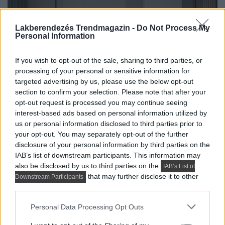
Lakberendezés Trendmagazin -
Do Not Process My
Personal Information
If you wish to opt-out of the sale, sharing to third parties, or
processing of your personal or sensitive information for
targeted advertising by us, please use the below opt-out
section to confirm your selection. Please note that after your
opt-out request is processed you may continue seeing
interest-based ads based on personal information utilized by
us or personal information disclosed to third parties prior to
HÁZTARTÁSI GÉPEK, BERENDEZÉSEK
your opt-out. You may separately opt-out of the further
disclosure of your personal information by third parties on the
Milyen légkondik érhetők el a mai piacon?
IAB’s list of downstream participants. This information may
also be disclosed by us to third parties on the
IAB’s List of
Korunkban a lakóterek, irodák és közintézmények
that may further disclose it to other
Downstream Participants
hőmérsékletének szabályozása már az alapvető
third parties.
komfort és a hatékony...
Please note that this website/app uses one or more Google
Personal Data Processing Opt Outs
services and may gather and store information including but