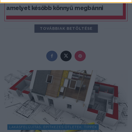
amelyet később könnyű megbánni
TOVÁBBIAK BETÖLTÉSE
LAKÁSFELÚJÍTÁS, ÉPÍTKEZÉS ÖTLETEK, TIPPEK