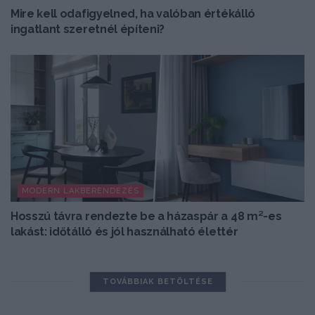
Mire kell odafigyelned, ha valóban értékálló
ingatlant szeretnél építeni?
MODERN LAKBERENDEZÉS
Hosszú távra rendezte be a házaspár a 48 m²-es
lakást: időtálló és jól használható élettér
TOVÁBBIAK BETÖLTÉSE