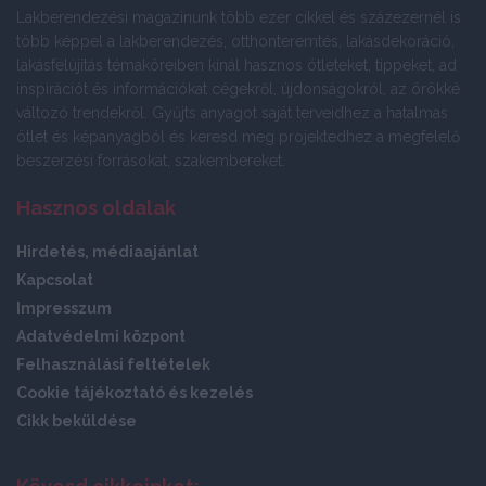
Lakberendezési magazinunk több ezer cikkel és százezernél is
több képpel a lakberendezés, otthonteremtés, lakásdekoráció,
lakásfelújítás témaköreiben kínál hasznos ötleteket, tippeket, ad
inspirációt és információkat cégekről, újdonságokról, az örökké
változó trendekről. Gyűjts anyagot saját terveidhez a hatalmas
ötlet és képanyagból és keresd meg projektedhez a megfelelő
beszerzési forrásokat, szakembereket.
Hasznos oldalak
Hirdetés, médiaajánlat
Kapcsolat
Impresszum
Adatvédelmi központ
Felhasználási feltételek
Cookie tájékoztató és kezelés
Cikk beküldése