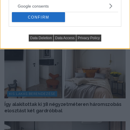
Google consents
CONFIRM
Data Deletion
Data Access
Privacy Policy
KIS LAKÁS BERENDEZÉSE
Így alakítottak ki 38 négyzetméteren háromszobás
elosztást két gardróbbal