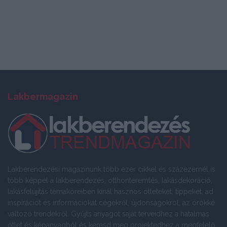
Lakbermagazin
Lakberendezési magazinunk több ezer cikkel és százezernél is
több képpel a lakberendezés, otthonteremtés, lakásdekoráció,
lakásfelújítás témaköreiben kínál hasznos ötleteket, tippeket, ad
inspirációt és információkat cégekről, újdonságokról, az örökké
változó trendekről. Gyűjts anyagot saját terveidhez a hatalmas
ötlet és képanyagból és keresd meg projektedhez a megfelelő