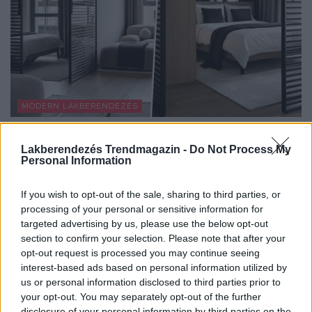
MODERN LAKBERENDEZÉS
Így lett a minimalista lakás barátságos:
Lakberendezés Trendmagazin -
Do Not Process My
fiatal pár új, 60 m²-es otthona
Personal Information
A 60 négyzetméteres lakást egy fiatal pár számára
alakították ki, akik sokat utaznak, szívesen fogadnak...
If you wish to opt-out of the sale, sharing to third parties, or
processing of your personal or sensitive information for
targeted advertising by us, please use the below opt-out
section to confirm your selection. Please note that after your
TOVÁBBIAK BETÖLTÉSE
opt-out request is processed you may continue seeing
interest-based ads based on personal information utilized by
us or personal information disclosed to third parties prior to
Praktikus lakberendezési ötletek
your opt-out. You may separately opt-out of the further
disclosure of your personal information by third parties on the