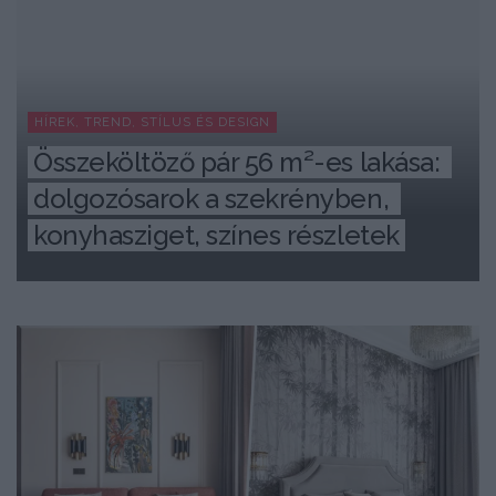
HÍREK, TREND, STÍLUS ÉS DESIGN
Összeköltöző pár 56 m²-es lakása: 
dolgozósarok a szekrényben, 
konyhasziget, színes részletek