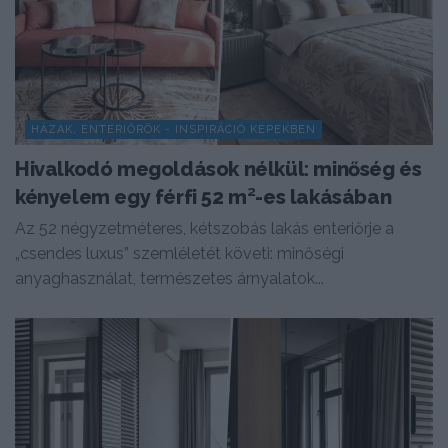
HÁZAK, ENTERIŐRÖK - INSPIRÁCIÓ KÉPEKBEN
Hivalkodó megoldások nélkül: minőség és
kényelem egy férfi 52 m²-es lakásában
Az 52 négyzetméteres, kétszobás lakás enteriőrje a
„csendes luxus” szemléletét követi: minőségi
anyaghasználat, természetes árnyalatok...