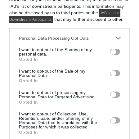
IAB’s list of downstream participants. This information may
also be disclosed by us to third parties on the
IAB’s List of
that may further disclose it to other
Downstream Participants
third parties.
Please note that this website/app uses one or more Google
Personal Data Processing Opt Outs
services and may gather and store information including but
not limited to your visit or usage behaviour. You may click to
I want to opt-out of the Sharing of my
personal data.
grant or deny consent to Google and its third-party tags to
Opted In
use your data for below specified purposes in below Google
consent section.
I want to opt-out of the Sale of my
Personal Data.
Opted In
I want to opt-out of processing my
PRAKTIKUS LAKBERENDEZÉSI ÖTLETEK, TIPPEK, TANÁCSOK
Personal Data for Targeted Advertising.
Opted In
5 látványos hálószobai megoldás,
amelyet később könnyű megbánni
I want to opt-out of Collection, Use,
Retention, Sale, and/or Sharing of my
Personal Data that Is Unrelated with the
Purposes for which it was collected.
Opted In
TOVÁBBIAK BETÖLTÉSE