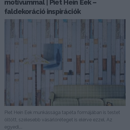
motívummal | Piet Hein Eek –
faldekoráció inspirációk
Piet Hein Eek munkássága tapéta formájában is testet
öltött, szélesebb vásárlóréteget is elérve ezzel. Az
egyedi,...