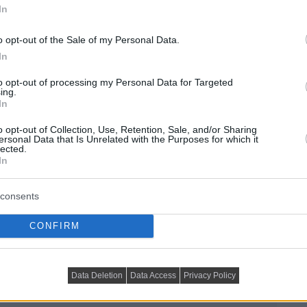
In
o opt-out of the Sale of my Personal Data.
In
to opt-out of processing my Personal Data for Targeted
ing.
In
o opt-out of Collection, Use, Retention, Sale, and/or Sharing
ersonal Data that Is Unrelated with the Purposes for which it
lected.
In
consents
CONFIRM
Data Deletion
Data Access
Privacy Policy