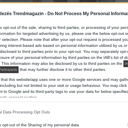
dezés Trendmagazin -
Do Not Process My Personal Informa
to opt-out of the sale, sharing to third parties, or processing of your per
formation for targeted advertising by us, please use the below opt-out s
r selection. Please note that after your opt-out request is processed y
eing interest-based ads based on personal information utilized by us or
kást a tervezők - stílusában alapvetően a skandináv
disclosed to third parties prior to your opt-out. You may separately opt-
losure of your personal information by third parties on the IAB’s list of
. This information may also be disclosed by us to third parties on the
IA
that may further disclose it to other third parties.
DETAILS
articipants
ELOLVASOM
 that this website/app uses one or more Google services and may gath
including but not limited to your visit or usage behaviour. You may click 
 to Google and its third-party tags to use your data for below specifi
elegáns kétszintes lakás –
ogle consent section.
l Data Processing Opt Outs
o opt-out of the Sharing of my personal data.