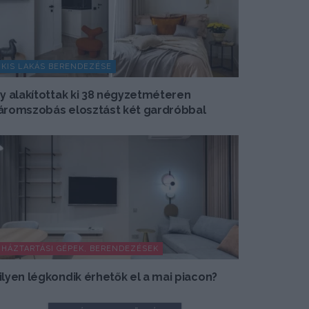
KIS LAKÁS BERENDEZÉSE
gy alakítottak ki 38 négyzetméteren
áromszobás elosztást két gardróbbal
HÁZTARTÁSI GÉPEK, BERENDEZÉSEK
ilyen légkondik érhetők el a mai piacon?