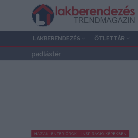
LAKBERENDEZÉS
ÖTLETTÁR
padlástér
HÁZAK, ENTERIŐRÖK - INSPIRÁCIÓ KÉPEKBEN