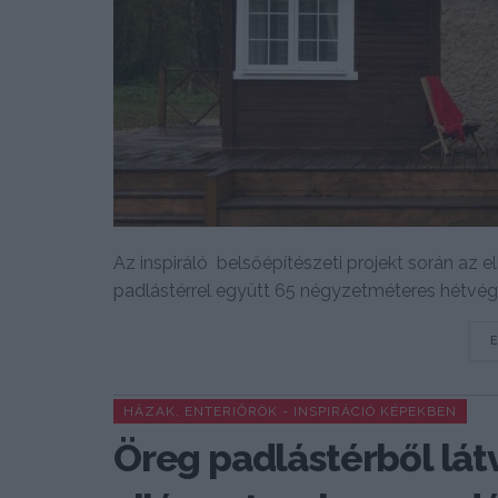
Az inspiráló belsőépítészeti projekt során az 
padlástérrel együtt 65 négyzetméteres hétvégi.
HÁZAK, ENTERIŐRÖK - INSPIRÁCIÓ KÉPEKBEN
Öreg padlástérből lát