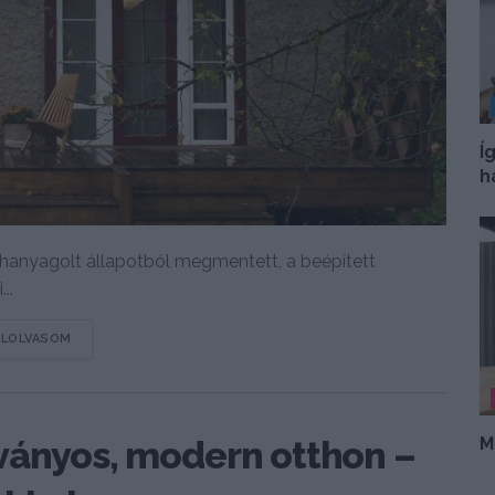
Í
h
elhanyagolt állapotból megmentett, a beépített
..
DETAILS
ELOLVASOM
M
ványos, modern otthon –