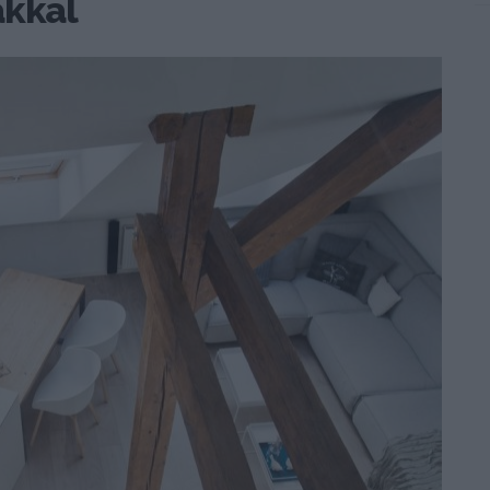
ákkal