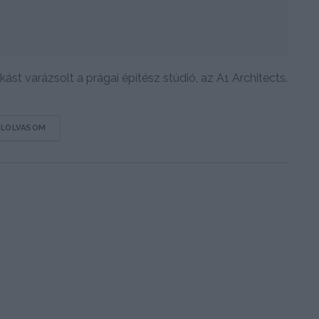
st varázsolt a prágai építész stúdió, az A1 Architects.
DETAILS
ELOLVASOM