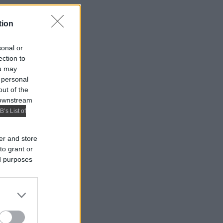
tion
sonal or
ection to
ou may
 personal
out of the
 downstream
B’s List of
er and store
to grant or
ed purposes