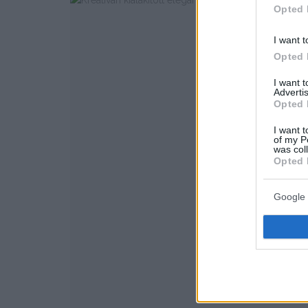
Opted 
I want t
Opted 
I want 
Advertis
Opted 
I want t
of my P
was col
Opted 
Google 