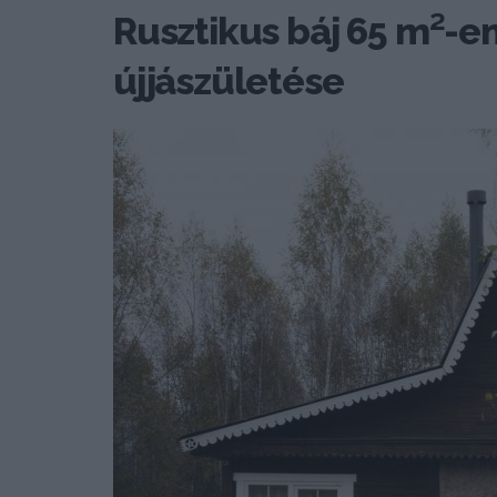
Rusztikus báj 65 m²-e
újjászületése