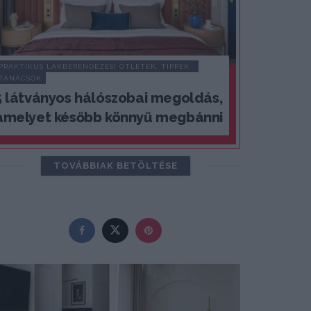
PRAKTIKUS LAKBERENDEZÉSI ÖTLETEK, TIPPEK, 
TANÁCSOK
5 látványos hálószobai megoldás,
amelyet később könnyű megbánni
TOVÁBBIAK BETÖLTÉSE