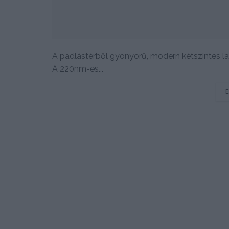
A padlástérből gyönyörű, modern kétszintes laká
A 220nm-es...